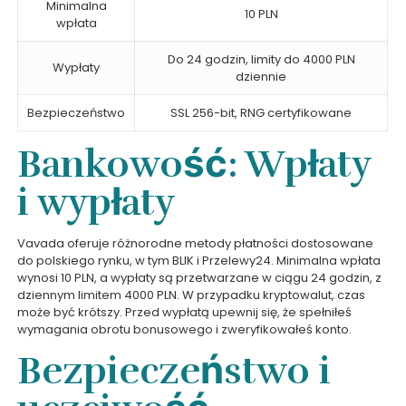
Minimalna
10 PLN
wpłata
Do 24 godzin, limity do 4000 PLN
Wypłaty
dziennie
Bezpieczeństwo
SSL 256-bit, RNG certyfikowane
Bankowość: Wpłaty
i wypłaty
Vavada oferuje różnorodne metody płatności dostosowane
do polskiego rynku, w tym BLIK i Przelewy24. Minimalna wpłata
wynosi 10 PLN, a wypłaty są przetwarzane w ciągu 24 godzin, z
dziennym limitem 4000 PLN. W przypadku kryptowalut, czas
może być krótszy. Przed wypłatą upewnij się, że spełniłeś
wymagania obrotu bonusowego i zweryfikowałeś konto.
Bezpieczeństwo i