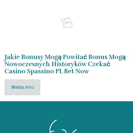
Jakie Bonusy Mogą Powitać Bonus Mogą
Nowoczesnych Historyków Czekać
Casino Spassino PL Bet Now
Más Info