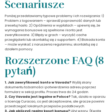
Scenariusze
Poniżej przedstawiamy typowe problemy i ich rozwiązania: 1)
Problem z logowaniem – sprawdź poprawność danych lub
zresetuj hasło. 2) Opóźnienia w wypłatach – upewnij się, że
wymagania bonusowe są spełnione i konto jest
zweryfikowane. 3) Błędy w grach – wyczyść cache
przeglądarki lub skontaktuj się z supportem. 4) Blokada konta
– może wynikać z naruszenia regulaminu; skontaktuj się z
działem pomocy.
Rozszerzone FAQ (8
pytań)
1. Jak zweryfikować konto w Vavada?
Wyślij skany
dokumentu tożsamości i potwierdzenia adresu poprzez
formularz w sekcji profilu. Proces trwa do 24 godzin.
2. Czy Vavada jest legalne w Polsce?
Tak, działa w oparciu
o licencję Curacao, co jest akceptowane, ale gracze powinni
przestrzegać lokalnych przepisów podatkowych.
3. Jak obliczyć realny koszt bonusu?
Użyj wzoru: (Kwota