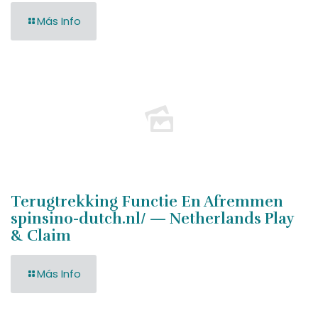
Más Info
Terugtrekking Functie En Afremmen
spinsino-dutch.nl/ — Netherlands Play
& Claim
Más Info