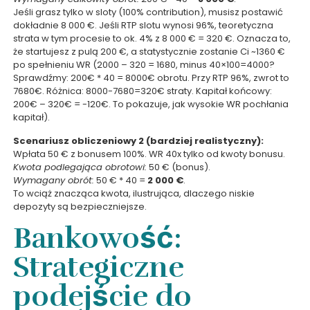
Jeśli grasz tylko w sloty (100% contribution), musisz postawić
dokładnie 8 000 €. Jeśli RTP slotu wynosi 96%, teoretyczna
strata w tym procesie to ok. 4% z 8 000 € = 320 €. Oznacza to,
że startujesz z pulą 200 €, a statystycznie zostanie Ci ~1360 €
po spełnieniu WR (2000 – 320 = 1680, minus 40×100=4000?
Sprawdźmy: 200€ * 40 = 8000€ obrotu. Przy RTP 96%, zwrot to
7680€. Różnica: 8000-7680=320€ straty. Kapitał końcowy:
200€ – 320€ = -120€. To pokazuje, jak wysokie WR pochłania
kapitał).
Scenariusz obliczeniowy 2 (bardziej realistyczny):
Wpłata 50 € z bonusem 100%. WR 40x tylko od kwoty bonusu.
Kwota podlegająca obrotowi:
50 € (bonus).
Wymagany obrót:
50 € * 40 =
2 000 €
.
To wciąż znacząca kwota, ilustrująca, dlaczego niskie
depozyty są bezpieczniejsze.
Bankowość:
Strategiczne
podejście do