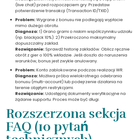
(live chat) przed rozpoczęciem gry. Przedstaw
potwierdzenie transakcji (Transaction ID/TXID).
Problem:
Wygrane z bonusu nie podlegają wypłacie
mimo dużego obrotu.
Diagnoza:
1) Grano grami o niskim współczynniku udziału
(np. blackjack 10%). 2) Przekroczono maksymalny
dopuszczalny zakład.
Rozwiązanie:
Sprawdź historię zakładów. Oblicz ręcznie
obrót z gier o 100% wkładzie. Jeśli doszło do naruszenia
warunków, bonus jest zwykle anulowany.
Problem:
Konto zablokowane podczas realizacji WR.
Diagnoza:
Możliwa próba wielokrotnego odebrania
bonusu (multi-account) lub podejrzenie działania na
terenie objętym restrykcjami.
Rozwiązanie:
Udostępnij dokumenty weryfikacyjne na
żądanie supportu. Proces może być długi.
Rozszerzona sekcja
FAQ (10 pytań