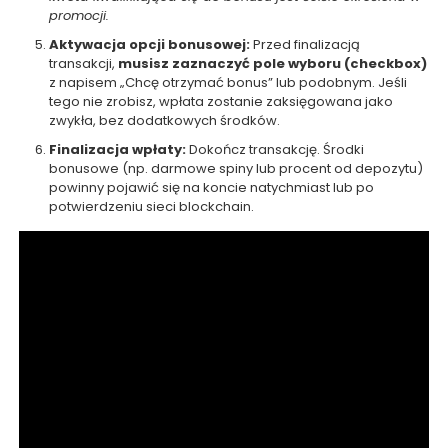
promocji.
Aktywacja opcji bonusowej:
Przed finalizacją
transakcji,
musisz zaznaczyć pole wyboru (checkbox)
z napisem „Chcę otrzymać bonus” lub podobnym. Jeśli
tego nie zrobisz, wpłata zostanie zaksięgowana jako
zwykła, bez dodatkowych środków.
Finalizacja wpłaty:
Dokończ transakcję. Środki
bonusowe (np. darmowe spiny lub procent od depozytu)
powinny pojawić się na koncie natychmiast lub po
potwierdzeniu sieci blockchain.