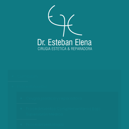
Currículum
Procedimientos
Cirugía plástica y reparadora
Procedimientos Complementarios Bajo
Supervisión Médica
Procedimientología