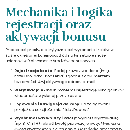
Mechanika i logika
rejestracji oraz
aktywacji bonusu
Proces jest prosty, ale krytyczne jest wykonanie kroków w
ściśle określonej kolejności. Błąd na tym etapie może
uniemożliwić otrzymanie środków bonusowych.
Rejestracja konta:
Podaj prawdziwe dane (imię,
nazwisko, data urodzenia) zgodne z dokumentem
tożsamości. Użyj aktywnego adresu e-mail.
Weryfikacja e-mail:
Potwierdź rejestrację, klikając link w
wiadomości wysłanej przez kasyno.
Logowanie i nawigacja do kasy:
Po zalogowaniu,
przejdź do sekcji „Cashier” lub „Deposit”.
Wybór metody wpłaty i kwoty:
Wybierz kryptowalutę
(np. BTC, ETH) i określ kwotę pierwszej wpłaty.
Minimalna
kwota kwalifikująca się do bonusu jest ściśle określona w