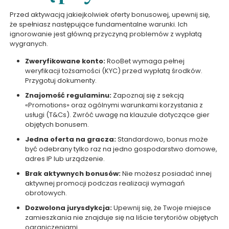
Przed aktywacją jakiejkolwiek oferty bonusowej, upewnij się,
że spełniasz następujące fundamentalne warunki. Ich
ignorowanie jest główną przyczyną problemów z wypłatą
wygranych.
Zweryfikowane konto:
RooBet wymaga pełnej
weryfikacji tożsamości (KYC) przed wypłatą środków.
Przygotuj dokumenty.
Znajomość regulaminu:
Zapoznaj się z sekcją
«Promotions» oraz ogólnymi warunkami korzystania z
usługi (T&Cs). Zwróć uwagę na klauzule dotyczące gier
objętych bonusem.
Jedna oferta na gracza:
Standardowo, bonus może
być odebrany tylko raz na jedno gospodarstwo domowe,
adres IP lub urządzenie.
Brak aktywnych bonusów:
Nie możesz posiadać innej
aktywnej promocji podczas realizacji wymagań
obrotowych.
Dozwolona jurysdykcja:
Upewnij się, że Twoje miejsce
zamieszkania nie znajduje się na liście terytoriów objętych
ograniczeniami.