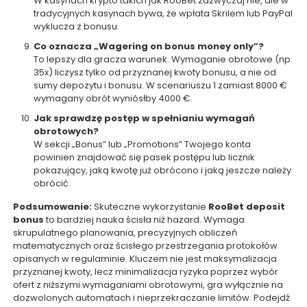
W kasynach krypto takich jak RooBet zazwyczaj nie, ale w
tradycyjnych kasynach bywa, że wpłata Skrilem lub PayPal
wyklucza z bonusu.
Co oznacza „Wagering on bonus money only”?
To lepszy dla gracza warunek. Wymaganie obrotowe (np.
35x) liczysz tylko od przyznanej kwoty bonusu, a nie od
sumy depozytu i bonusu. W scenariuszu 1 zamiast 8000 €
wymagany obrót wyniósłby 4000 €.
Jak sprawdzę postęp w spełnianiu wymagań
obrotowych?
W sekcji „Bonus” lub „Promotions” Twojego konta
powinien znajdować się pasek postępu lub licznik
pokazujący, jaką kwotę już obrócono i jaką jeszcze należy
obrócić.
Podsumowanie:
Skuteczne wykorzystanie
RooBet deposit
bonus
to bardziej nauka ścisła niż hazard. Wymaga
skrupulatnego planowania, precyzyjnych obliczeń
matematycznych oraz ścisłego przestrzegania protokołów
opisanych w regulaminie. Kluczem nie jest maksymalizacja
przyznanej kwoty, lecz minimalizacja ryzyka poprzez wybór
ofert z niższymi wymaganiami obrotowymi, gra wyłącznie na
dozwolonych automatach i nieprzekraczanie limitów. Podejdź