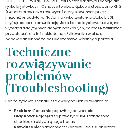
GLH-OCCHKTW0703052021). Jest to standardowa licencja dla
rynku krypto-kasin. Oznacza to obowiązkowe stosowanie RNG
(Generatorów Liczb Losowych) certyfikowanych przez
niezależne audytory. Platforma wykorzystuje protokoły SSL
szyfrujące całą komunikację. Jako kasno kryptowalutowe, nie
wymaga tradycyjnych danych bankowych, co może zwiększać
prywatność, ale też nakłada na użytkownika większą
odpowiedzialność za bezpieczeństwo własnego portfela.
Techniczne
rozwiązywanie
problemów
(Troubleshooting)
Poniżej typowe scenariusze awaryjne i ich rozwiązania:
Problem:
Bonus nie pojawił się po wpłacie.
Diagnoza:
Najczęstsza przyczyna: nie zaznaczono
checkboxa aktywującego bonus.
Rozwiązanie:
Natychmiast skontaktuj się z supportem