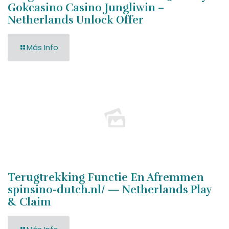
Gokcasino Casino Jungliwin –
Netherlands Unlock Offer
Más Info
Terugtrekking Functie En Afremmen
spinsino-dutch.nl/ — Netherlands Play
& Claim