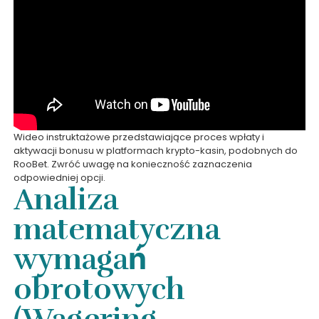
Wideo instruktażowe przedstawiające proces wpłaty i
aktywacji bonusu w platformach krypto-kasin, podobnych do
RooBet. Zwróć uwagę na konieczność zaznaczenia
odpowiedniej opcji.
Analiza
matematyczna
wymagań
obrotowych