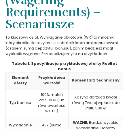
(Wagering
Requirements) –
Scenariusze
To kluczowy dział. Wymaganie obrotowe (WR) to mnożnik,
który określa, ile razy musisz obrócić środkami bonusowymi
(czasem sumą depozytu i bonusu), zanim będziesz mógł
wypłacić wygrane. Przeanalizujemy to na przykładach.
Tabela 1: Specyfikacja przykładowej oferty RooBet
bonus
Element
Przykładowa
Komentarz techniczny
oferty
wartość
100% match
Kasyno dorzuca kwotę
do 500 € (lub
Typ bonusu
równą Twojej wpłacie, do
równowartość
limitu 500 €.
w BTC)
WAŻNE:
Bardzo wysokie
Wymaganie
40x (suma
wymaganie. Dotyczy