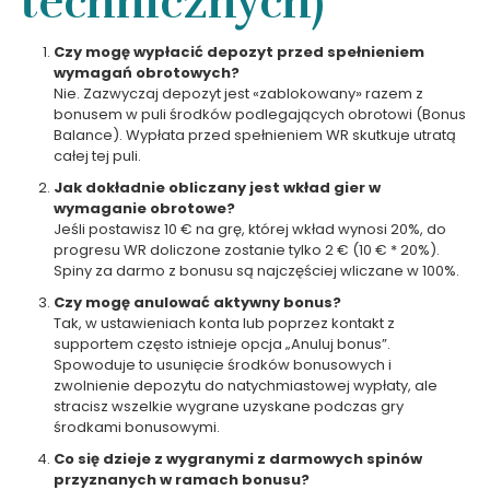
technicznych)
Czy mogę wypłacić depozyt przed spełnieniem
wymagań obrotowych?
Nie. Zazwyczaj depozyt jest «zablokowany» razem z
bonusem w puli środków podlegających obrotowi (Bonus
Balance). Wypłata przed spełnieniem WR skutkuje utratą
całej tej puli.
Jak dokładnie obliczany jest wkład gier w
wymaganie obrotowe?
Jeśli postawisz 10 € na grę, której wkład wynosi 20%, do
progresu WR doliczone zostanie tylko 2 € (10 € * 20%).
Spiny za darmo z bonusu są najczęściej wliczane w 100%.
Czy mogę anulować aktywny bonus?
Tak, w ustawieniach konta lub poprzez kontakt z
supportem często istnieje opcja „Anuluj bonus”.
Spowoduje to usunięcie środków bonusowych i
zwolnienie depozytu do natychmiastowej wypłaty, ale
stracisz wszelkie wygrane uzyskane podczas gry
środkami bonusowymi.
Co się dzieje z wygranymi z darmowych spinów
przyznanych w ramach bonusu?