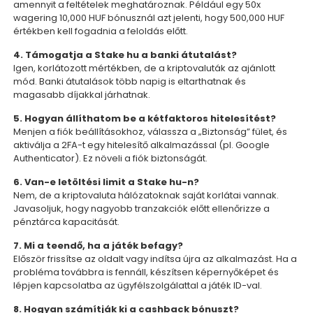
amennyit a feltételek meghatároznak. Például egy 50x
wagering 10,000 HUF bónusznál azt jelenti, hogy 500,000 HUF
értékben kell fogadnia a feloldás előtt.
4. Támogatja a Stake hu a banki átutalást?
Igen, korlátozott mértékben, de a kriptovaluták az ajánlott
mód. Banki átutalások több napig is eltarthatnak és
magasabb díjakkal járhatnak.
5. Hogyan állíthatom be a kétfaktoros hitelesítést?
Menjen a fiók beállításokhoz, válassza a „Biztonság” fület, és
aktiválja a 2FA-t egy hitelesítő alkalmazással (pl. Google
Authenticator). Ez növeli a fiók biztonságát.
6. Van-e letöltési limit a Stake hu-n?
Nem, de a kriptovaluta hálózatoknak saját korlátai vannak.
Javasoljuk, hogy nagyobb tranzakciók előtt ellenőrizze a
pénztárca kapacitását.
7. Mi a teendő, ha a játék befagy?
Először frissítse az oldalt vagy indítsa újra az alkalmazást. Ha a
probléma továbbra is fennáll, készítsen képernyőképet és
lépjen kapcsolatba az ügyfélszolgálattal a játék ID-val.
8. Hogyan számítják ki a cashback bónuszt?