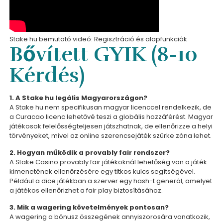
Stake hu bemutató videó: Regisztráció és alapfunkciók
Bővített GYIK (8-10
Kérdés)
1. A Stake hu legális Magyarországon?
A Stake hu nem specifikusan magyar licenccel rendelkezik, de
a Curacao licenc lehetővé teszi a globális hozzáférést. Magyar
játékosok felelősségteljesen játszhatnak, de ellenőrizze a helyi
törvényeket, mivel az online szerencsejáték szürke zóna lehet.
2. Hogyan működik a provably fair rendszer?
A Stake Casino provably fair játékoknál lehetőség van a játék
kimenetének ellenőrzésére egy titkos kulcs segítségével.
Például a dice játékban a szerver egy hash-t generál, amelyet
a játékos ellenőrizhet a fair play biztosításához.
3. Mik a wagering követelmények pontosan?
A wagering a bónusz összegének annyiszorosára vonatkozik,