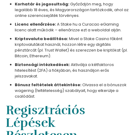
Korhatár és jogosultság:
Győződjön meg, hogy
legalább 18 éves, és Magyarországon tartózkodik, ahol az
online szerencsejáték törvényes.
Licenc ellenőrzése:
A Stake hu a Curacao eGaming
licenc alatt működik – ellenőrizze ezt a weboldal alján.
Kriptovaluta beállítása:
Mivel a Stake Casino főként
kriptovalutákat használ, hozzon létre egy digitális
pénztárcát (pl. Trust Wallet) és szerezzen be kriptókat (pl.
Bitcoin, Ethereum).
Biztonsági intézkedések:
Aktiválja a kétfaktoros
hitelesítést (2FA) a fiókjában, és használjon erős
jelszavakat.
Bónusz feltételek áttekintése:
Olvassa el a bónuszok
wagering (feltételesség) szabályait, hogy elkerülje a
csalódást.
Regisztrációs
Lépések