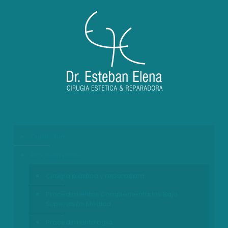
Currículum
Procedimientos
Cirugía plástica y reparadora
Procedimientos Complementarios Bajo
Supervisión Médica
Procedimientología