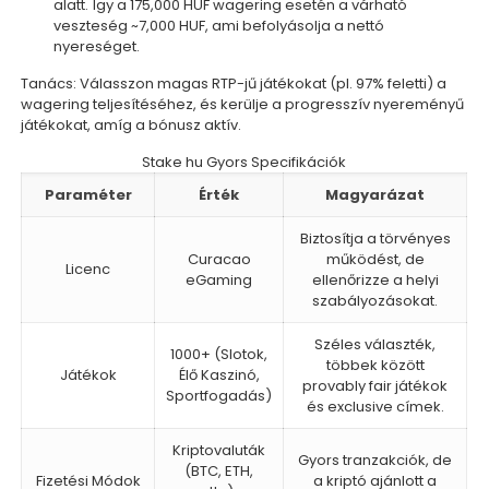
alatt. Így a 175,000 HUF wagering esetén a várható
veszteség ~7,000 HUF, ami befolyásolja a nettó
nyereséget.
Tanács: Válasszon magas RTP-jű játékokat (pl. 97% feletti) a
wagering teljesítéséhez, és kerülje a progresszív nyereményű
játékokat, amíg a bónusz aktív.
Stake hu Gyors Specifikációk
Paraméter
Érték
Magyarázat
Biztosítja a törvényes
Curacao
működést, de
Licenc
eGaming
ellenőrizze a helyi
szabályozásokat.
Széles választék,
1000+ (Slotok,
többek között
Játékok
Élő Kaszinó,
provably fair játékok
Sportfogadás)
és exclusive címek.
Kriptovaluták
Gyors tranzakciók, de
(BTC, ETH,
Fizetési Módok
a kriptó ajánlott a