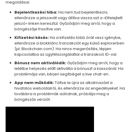
megoldásai:
Bejelentkezési hiba:
Ha nem tud bejelentkezni,
ellenőrizze a jelszavát vagy állítsa vissza azt a «Elfelejtett
jelszó» linken keresztül. Győződjön meg arról, hogy a
böngészője frissítve van.
Kifizetési késés:
Ha a kifizetés több órát vesz igénybe,
ellenőrizze a blokklánc tranzakciót egy külső explorerben
(pl. Blockchain.com). Ha nincs megerősítés, lépjen
kapcsolatba az ügyfélszolgálattal a tranzakció ID-val.
Bónusz nem aktiválódik:
Győződjön meg arról, hogy a
letétbe helyezés előtt aktiválta a bónuszt a kasszánál. Ha
problémája van, kérjen segítséget a live chat-en.
App nem működik:
Töltse le újra az alkalmazást a
hivatalos weboldalról, és ellenőrizze az engedélyeket. Ha
továbbra is problémák adódnak, próbálja meg a
böngészős verziót.