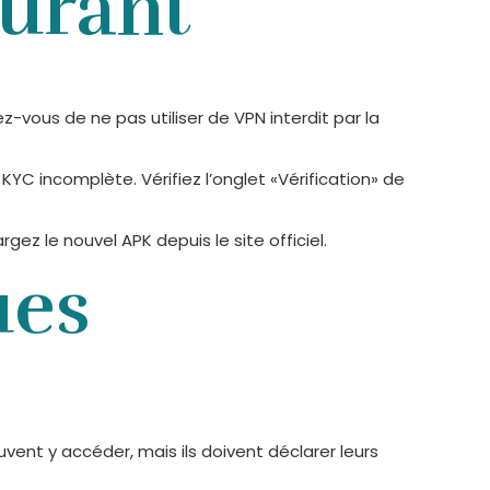
urant
ez-vous de ne pas utiliser de VPN interdit par la
KYC incomplète. Vérifiez l’onglet «Vérification» de
gez le nouvel APK depuis le site officiel.
ues
vent y accéder, mais ils doivent déclarer leurs