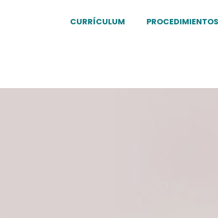
CURRÍCULUM
PROCEDIMIENTO