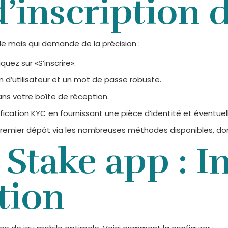
’inscription d
e mais qui demande de la précision :
quez sur «S’inscrire».
m d’utilisateur et un mot de passe robuste.
dans votre boîte de réception.
ification KYC en fournissant une pièce d’identité et éventuel
e premier dépôt via les nombreuses méthodes disponibles, do
 Stake app : I
tion