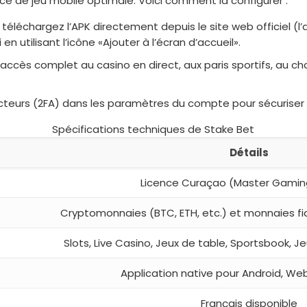
nce de jeu mobile optimale. Voici comment la configurer :
 téléchargez l’APK directement depuis le site web officiel (l’
 en utilisant l’icône «Ajouter à l’écran d’accueil».
accès complet au casino en direct, aux paris sportifs, au cha
facteurs (2FA) dans les paramètres du compte pour sécuriser
Spécifications techniques de Stake Bet
Détails
Licence Curaçao (Master Gamin
Cryptomonnaies (BTC, ETH, etc.) et monnaies fid
Slots, Live Casino, Jeux de table, Sportsbook, Je
Application native pour Android, We
Français disponible