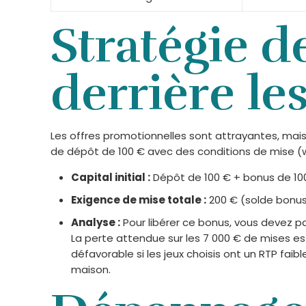
Stratégie d
derrière le
Les offres promotionnelles sont attrayantes, ma
de dépôt de 100 € avec des conditions de mise (
Capital initial :
Dépôt de 100 € + bonus de 10
Exigence de mise totale :
200 € (solde bonus
Analyse :
Pour libérer ce bonus, vous devez p
La perte attendue sur les 7 000 € de mises es
défavorable si les jeux choisis ont un RTP fai
maison.