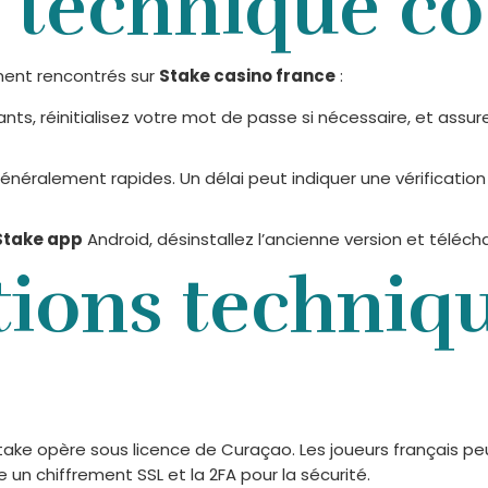
technique co
ment rencontrés sur
Stake casino france
:
iants, réinitialisez votre mot de passe si nécessaire, et assur
énéralement rapides. Un délai peut indiquer une vérification 
Stake app
Android, désinstallez l’ancienne version et téléchar
tions techniq
ake opère sous licence de Curaçao. Les joueurs français peu
e un chiffrement SSL et la 2FA pour la sécurité.