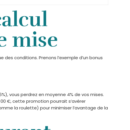
calcul
de mise
e des conditions. Prenons l’exemple d’un bonus
 96%), vous perdrez en moyenne 4% de vos mises.
00 €, cette promotion pourrait s’avérer
(comme la roulette) pour minimiser l’avantage de la