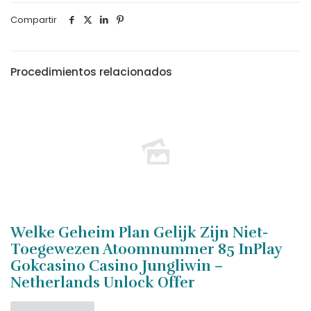
Compartir
Procedimientos relacionados
Welke Geheim Plan Gelijk Zijn Niet-
Toegewezen Atoomnummer 85 InPlay
Gokcasino Casino Jungliwin –
Netherlands Unlock Offer