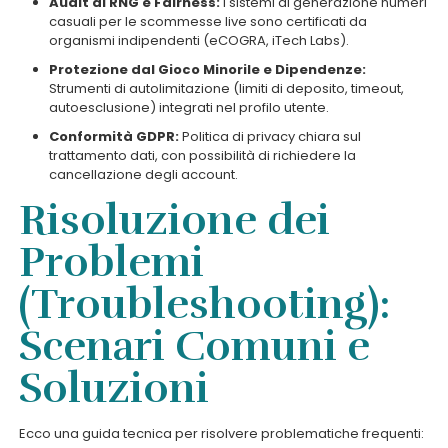
Audit di RNG e Fairness:
I sistemi di generazione numeri
casuali per le scommesse live sono certificati da
organismi indipendenti (eCOGRA, iTech Labs).
Protezione dal Gioco Minorile e Dipendenze:
Strumenti di autolimitazione (limiti di deposito, timeout,
autoesclusione) integrati nel profilo utente.
Conformità GDPR:
Politica di privacy chiara sul
trattamento dati, con possibilità di richiedere la
cancellazione degli account.
Risoluzione dei
Problemi
(Troubleshooting):
Scenari Comuni e
Soluzioni
Ecco una guida tecnica per risolvere problematiche frequenti: