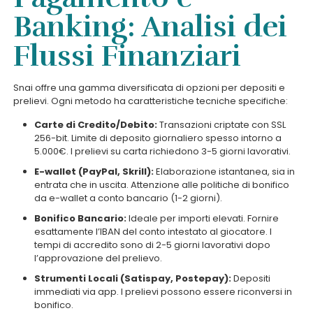
Banking: Analisi dei
Flussi Finanziari
Snai offre una gamma diversificata di opzioni per depositi e
prelievi. Ogni metodo ha caratteristiche tecniche specifiche:
Carte di Credito/Debito:
Transazioni criptate con SSL
256-bit. Limite di deposito giornaliero spesso intorno a
5.000€. I prelievi su carta richiedono 3-5 giorni lavorativi.
E-wallet (PayPal, Skrill):
Elaborazione istantanea, sia in
entrata che in uscita. Attenzione alle politiche di bonifico
da e-wallet a conto bancario (1-2 giorni).
Bonifico Bancario:
Ideale per importi elevati. Fornire
esattamente l’IBAN del conto intestato al giocatore. I
tempi di accredito sono di 2-5 giorni lavorativi dopo
l’approvazione del prelievo.
Strumenti Locali (Satispay, Postepay):
Depositi
immediati via app. I prelievi possono essere riconversi in
bonifico.