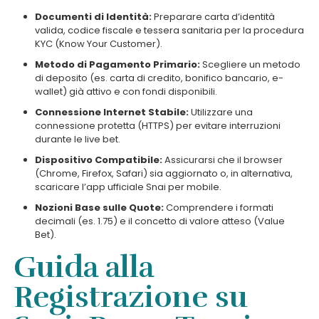
Documenti di Identità:
Preparare carta d’identità
valida, codice fiscale e tessera sanitaria per la procedura
KYC (Know Your Customer).
Metodo di Pagamento Primario:
Scegliere un metodo
di deposito (es. carta di credito, bonifico bancario, e-
wallet) già attivo e con fondi disponibili.
Connessione Internet Stabile:
Utilizzare una
connessione protetta (HTTPS) per evitare interruzioni
durante le live bet.
Dispositivo Compatibile:
Assicurarsi che il browser
(Chrome, Firefox, Safari) sia aggiornato o, in alternativa,
scaricare l’app ufficiale Snai per mobile.
Nozioni Base sulle Quote:
Comprendere i formati
decimali (es. 1.75) e il concetto di valore atteso (Value
Bet).
Guida alla
Registrazione su