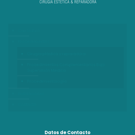
Currículum
Procedimientos
Cirugía plástica y reparadora
Procedimientos Complementarios Bajo
Supervisión Médica
Procedimientología
Instalaciones
Contacto
Datos de Contacto