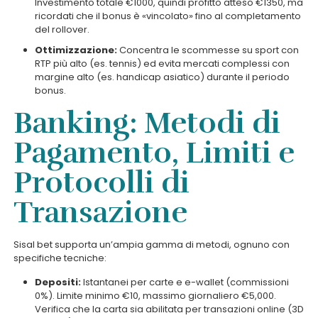
Investimento totale €1000, quindi profitto atteso €1350, ma
ricordati che il bonus è «vincolato» fino al completamento
del rollover.
Ottimizzazione:
Concentra le scommesse su sport con
RTP più alto (es. tennis) ed evita mercati complessi con
margine alto (es. handicap asiatico) durante il periodo
bonus.
Banking: Metodi di
Pagamento, Limiti e
Protocolli di
Transazione
Sisal bet supporta un’ampia gamma di metodi, ognuno con
specifiche tecniche:
Depositi:
Istantanei per carte e e-wallet (commissioni
0%). Limite minimo €10, massimo giornaliero €5,000.
Verifica che la carta sia abilitata per transazioni online (3D