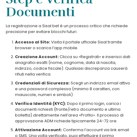
Documenti
La registrazione a Sisal bet è un processo critico che richiede
precisione per evitare blocchi futuri.
Accesso al Sito:
Visita il portale ufficiale Sisal tramite
browser o scarica l’app mobile.
Creazione Account:
Clicca su «Registrati» e inserisci dati
anagrafici esatti (nome, cognome, data di nascita,
indirizzo, codice fiscale). Qualsiasi discrepanza causerà
rifiuti nella verifica.
Credenziali di Sicurezza:
Scegli un indirizzo email attivo
e una password complessa (minimo 8 caratteri, con
maiuscole, numeri e simboli).
Verifica Identità (KYC):
Dopo il primo login, carica i
documenti richiesti (fronte/retro documento e ultima
bolletta) direttamente nell’area «Profilo». Il processo di
approvazione ADM richiede tipicamente 24-72 ore.
Attivazione Account:
Conferma l’account via link email
o SMS. Una volta verificato, puoi effettuare il primo