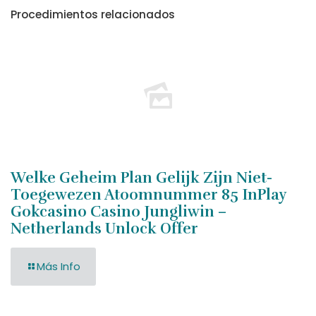
Procedimientos relacionados
Welke Geheim Plan Gelijk Zijn Niet-
Toegewezen Atoomnummer 85 InPlay
Gokcasino Casino Jungliwin –
Netherlands Unlock Offer
Más Info