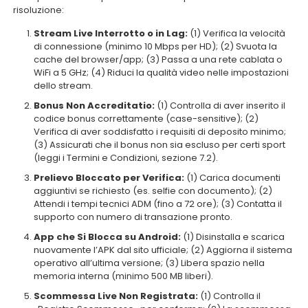
risoluzione:
Stream Live Interrotto o in Lag:
(1) Verifica la velocità
di connessione (minimo 10 Mbps per HD); (2) Svuota la
cache del browser/app; (3) Passa a una rete cablata o
WiFi a 5 GHz; (4) Riduci la qualità video nelle impostazioni
dello stream.
Bonus Non Accreditatio:
(1) Controlla di aver inserito il
codice bonus correttamente (case-sensitive); (2)
Verifica di aver soddisfatto i requisiti di deposito minimo;
(3) Assicurati che il bonus non sia escluso per certi sport
(leggi i Termini e Condizioni, sezione 7.2).
Prelievo Bloccato per Verifica:
(1) Carica documenti
aggiuntivi se richiesto (es. selfie con documento); (2)
Attendi i tempi tecnici ADM (fino a 72 ore); (3) Contatta il
supporto con numero di transazione pronto.
App che Si Blocca su Android:
(1) Disinstalla e scarica
nuovamente l’APK dal sito ufficiale; (2) Aggiorna il sistema
operativo all’ultima versione; (3) Libera spazio nella
memoria interna (minimo 500 MB liberi).
Scommessa Live Non Registrata:
(1) Controlla il