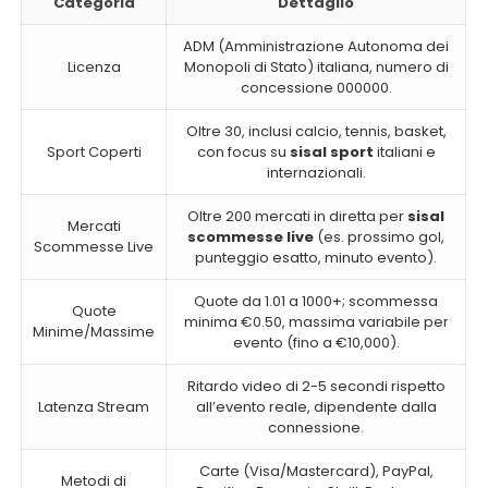
Categoria
Dettaglio
ADM (Amministrazione Autonoma dei
Licenza
Monopoli di Stato) italiana, numero di
concessione 000000.
Oltre 30, inclusi calcio, tennis, basket,
Sport Coperti
con focus su
sisal sport
italiani e
internazionali.
Oltre 200 mercati in diretta per
sisal
Mercati
scommesse live
(es. prossimo gol,
Scommesse Live
punteggio esatto, minuto evento).
Quote da 1.01 a 1000+; scommessa
Quote
minima €0.50, massima variabile per
Minime/Massime
evento (fino a €10,000).
Ritardo video di 2-5 secondi rispetto
Latenza Stream
all’evento reale, dipendente dalla
connessione.
Carte (Visa/Mastercard), PayPal,
Metodi di