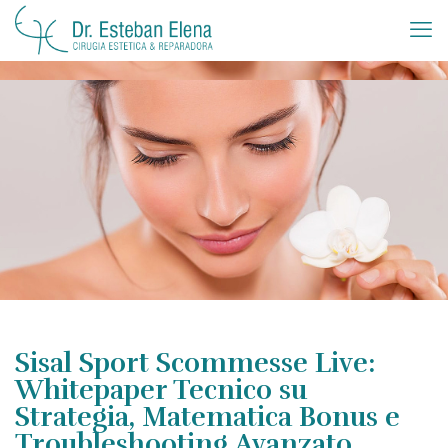
Sisal Sport Scommesse Live:
Whitepaper Tecnico su
Strategia, Matematica Bonus e
Troubleshooting Avanzato