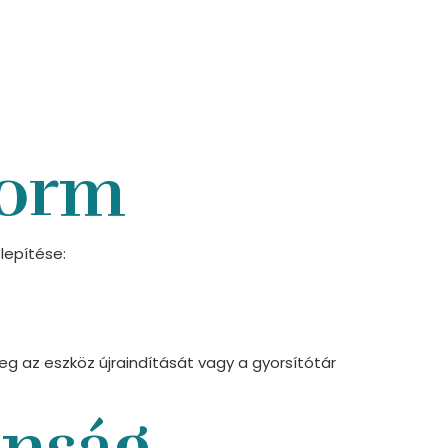
form
lepítése:
meg az eszköz újraindítását vagy a gyorsítótár
onság