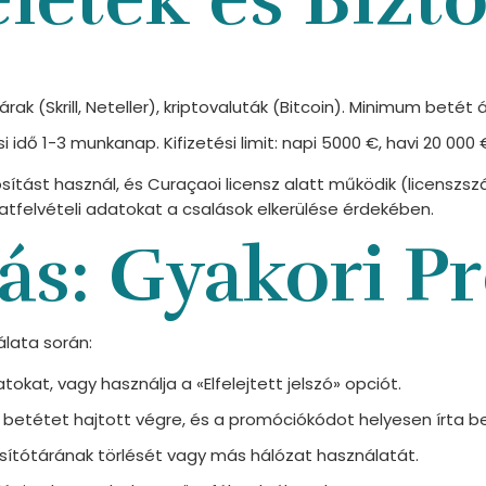
k (Skrill, Neteller), kriptovaluták (Bitcoin). Minimum betét á
idő 1-3 munkanap. Kifizetési limit: napi 5000 €, havi 20 000 
osítást használ, és Curaçaoi licensz alatt működik (licenszsz
latfelvételi adatokat a csalások elkerülése érdekében.
tás: Gyakori 
álata során:
atokat, vagy használja a «Elfelejtett jelszó» opciót.
betétet hajtott végre, és a promóciókódot helyesen írta be
sítótárának törlését vagy más hálózat használatát.