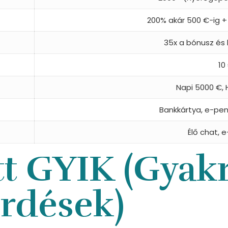
200% akár 500 €-ig +
35x a bónusz és
10
Napi 5000 €, 
Bankkártya, e-penz
Élő chat, e
tt GYIK (Gyak
érdések)