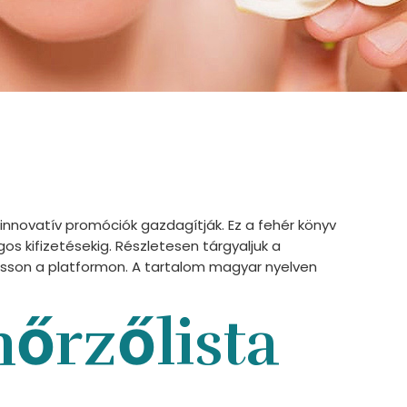
 innovatív promóciók gazdagítják. Ez a fehér könyv
os kifizetésekig. Részletesen tárgyaljuk a
hasson a platformon. A tartalom magyar nyelven
nőrzőlista