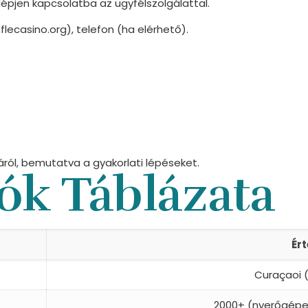
és lépjen kapcsolatba az ügyfélszolgálattal.
flecasino.org
), telefon (ha elérhető).
ról, bemutatva a gyakorlati lépéseket.
ók Táblázata
Ér
Curaçaoi 
2000+ (nyerőgépek,