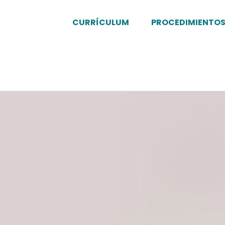
CURRÍCULUM
PROCEDIMIENTO