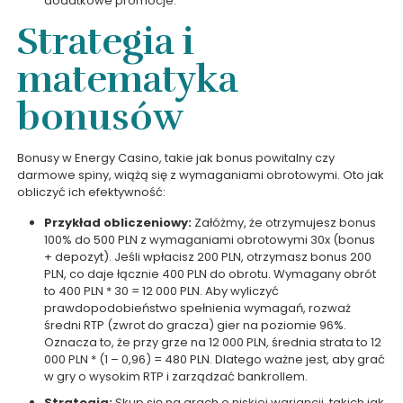
dodatkowe promocje.
Strategia i
matematyka
bonusów
Bonusy w Energy Casino, takie jak bonus powitalny czy
darmowe spiny, wiążą się z wymaganiami obrotowymi. Oto jak
obliczyć ich efektywność:
Przykład obliczeniowy:
Załóżmy, że otrzymujesz bonus
100% do 500 PLN z wymaganiami obrotowymi 30x (bonus
+ depozyt). Jeśli wpłacisz 200 PLN, otrzymasz bonus 200
PLN, co daje łącznie 400 PLN do obrotu. Wymagany obrót
to 400 PLN * 30 = 12 000 PLN. Aby wyliczyć
prawdopodobieństwo spełnienia wymagań, rozważ
średni RTP (zwrot do gracza) gier na poziomie 96%.
Oznacza to, że przy grze na 12 000 PLN, średnia strata to 12
000 PLN * (1 – 0,96) = 480 PLN. Dlatego ważne jest, aby grać
w gry o wysokim RTP i zarządzać bankrollem.
Strategia:
Skup się na grach o niskiej wariancji, takich jak