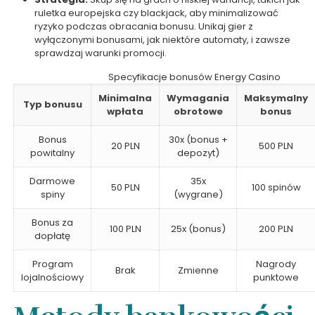
ruletka europejska czy blackjack, aby minimalizować
ryzyko podczas obracania bonusu. Unikaj gier z
wyłączonymi bonusami, jak niektóre automaty, i zawsze
sprawdzaj warunki promocji.
Specyfikacje bonusów Energy Casino
Minimalna
Wymagania
Maksymalny
Typ bonusu
wpłata
obrotowe
bonus
Bonus
30x (bonus +
20 PLN
500 PLN
powitalny
depozyt)
Darmowe
35x
50 PLN
100 spinów
spiny
(wygrane)
Bonus za
100 PLN
25x (bonus)
200 PLN
dopłatę
Program
Nagrody
Brak
Zmienne
lojalnościowy
punktowe