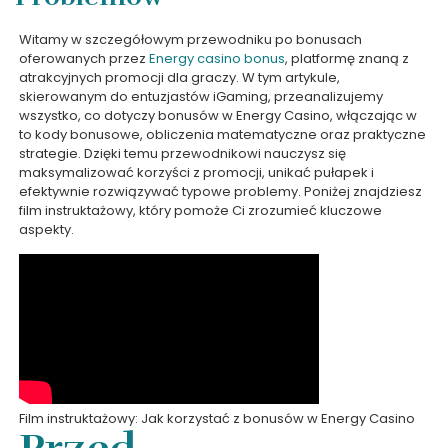
Witamy w szczegółowym przewodniku po bonusach
oferowanych przez
Energy casino bonus
, platformę znaną z
atrakcyjnych promocji dla graczy. W tym artykule,
skierowanym do entuzjastów iGaming, przeanalizujemy
wszystko, co dotyczy bonusów w Energy Casino, włączając w
to kody bonusowe, obliczenia matematyczne oraz praktyczne
strategie. Dzięki temu przewodnikowi nauczysz się
maksymalizować korzyści z promocji, unikać pułapek i
efektywnie rozwiązywać typowe problemy. Poniżej znajdziesz
film instruktażowy, który pomoże Ci zrozumieć kluczowe
aspekty.
Film instruktażowy: Jak korzystać z bonusów w Energy Casino