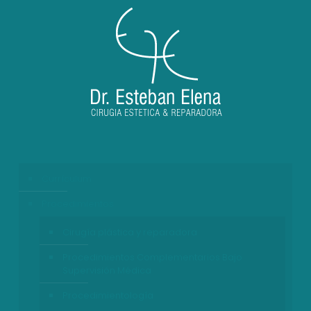
Currículum
Procedimientos
Cirugía plástica y reparadora
Procedimientos Complementarios Bajo
Supervisión Médica
Procedimientología