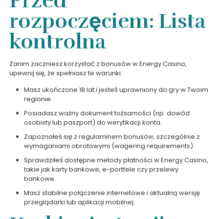
Przed
rozpoczęciem: Lista
kontrolna
Zanim zaczniesz korzystać z bonusów w Energy Casino,
upewnij się, że spełniasz te warunki:
Masz ukończone 18 lat i jesteś uprawniony do gry w Twoim
regionie.
Posiadasz ważny dokument tożsamości (np. dowód
osobisty lub paszport) do weryfikacji konta.
Zapoznałeś się z regulaminem bonusów, szczególnie z
wymaganiami obrotowymi (wagering requirements).
Sprawdziłeś dostępne metody płatności w Energy Casino,
takie jak karty bankowe, e-portfele czy przelewy
bankowe.
Masz stabilne połączenie internetowe i aktualną wersję
przeglądarki lub aplikacji mobilnej.