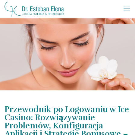
Przewodnik po Logowaniu w Ice
Casino: Rozwiązywanie
Problemów, Konfiguracja
Aplikacji i Strategie Bonusowe –