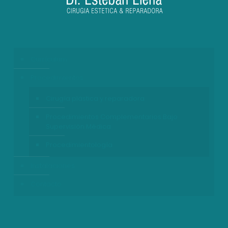
Currículum
Procedimientos
Cirugía plástica y reparadora
Procedimientos Complementarios Bajo
Supervisión Médica
Procedimientología
Instalaciones
Contacto