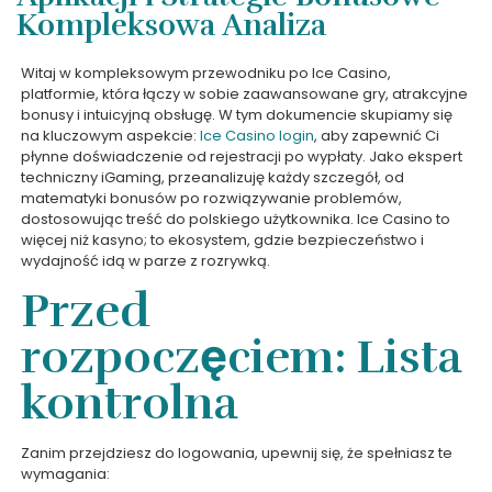
Kompleksowa Analiza
Witaj w kompleksowym przewodniku po Ice Casino,
platformie, która łączy w sobie zaawansowane gry, atrakcyjne
bonusy i intuicyjną obsługę. W tym dokumencie skupiamy się
na kluczowym aspekcie:
Ice Casino login
, aby zapewnić Ci
płynne doświadczenie od rejestracji po wypłaty. Jako ekspert
techniczny iGaming, przeanalizuję każdy szczegół, od
matematyki bonusów po rozwiązywanie problemów,
dostosowując treść do polskiego użytkownika. Ice Casino to
więcej niż kasyno; to ekosystem, gdzie bezpieczeństwo i
wydajność idą w parze z rozrywką.
Przed
rozpoczęciem: Lista
kontrolna
Zanim przejdziesz do logowania, upewnij się, że spełniasz te
wymagania: