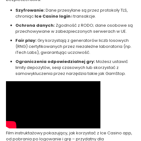
Szyfrowanie:
Dane przesyłane są przez protokoły TLS,
chroniąc
Ice Casino login
i transakcje.
Ochrona danych:
Zgodność z RODO; dane osobowe są
przechowywane w zabezpieczonych serwerach w UE.
Fair play:
Gry korzystają z generatorów liczb losowych
(RNG) certyfikowanych przez niezależne laboratoria (np.
iTech Labs), gwarantując uczciwość.
Ograniczenia odpowiedzialnej gry:
Możesz ustawić
limity depozytów, sesji czasowych lub skorzystać z
samowykluczenia przez narzędzia takie jak GamStop.
Film instruktażowy pokazujący, jak korzystać z Ice Casino app,
od pobrania po logowanie i grę – przydatny dla