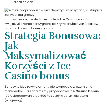
urządzeniach.
Bonusy bez depozytu, takie jak te w Ice Casino, mogą
zwiększyć szanse na wygraną bez ryzyka własnych środków –
analiza dla świadomego grania.
Strategia Bonusowa:
Jak
Maksymalizować
Korzyści z Ice
Casino bonus
Bonusy to kluczowy element, ale wymagają zrozumienia
matematyki. Przeanalizujmy przykładowy
Ice Casino bonus
:
100% dopasowania do 500 PLN z 30-krotnym obrotem
(wagering).