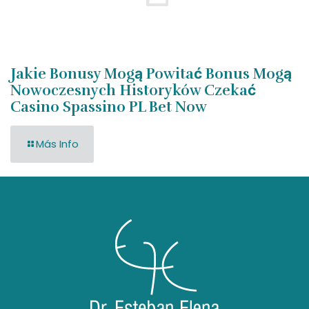
Jakie Bonusy Mogą Powitać Bonus Mogą
Nowoczesnych Historyków Czekać
Casino Spassino PL Bet Now
Más Info