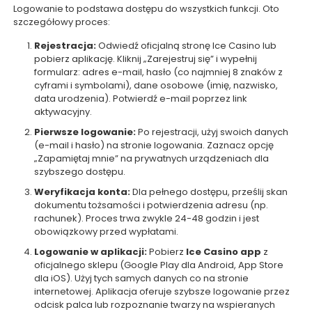
Logowanie to podstawa dostępu do wszystkich funkcji. Oto
szczegółowy proces:
Rejestracja:
Odwiedź oficjalną stronę Ice Casino lub
pobierz aplikację. Kliknij „Zarejestruj się” i wypełnij
formularz: adres e-mail, hasło (co najmniej 8 znaków z
cyframi i symbolami), dane osobowe (imię, nazwisko,
data urodzenia). Potwierdź e-mail poprzez link
aktywacyjny.
Pierwsze logowanie:
Po rejestracji, użyj swoich danych
(e-mail i hasło) na stronie logowania. Zaznacz opcję
„Zapamiętaj mnie” na prywatnych urządzeniach dla
szybszego dostępu.
Weryfikacja konta:
Dla pełnego dostępu, prześlij skan
dokumentu tożsamości i potwierdzenia adresu (np.
rachunek). Proces trwa zwykle 24-48 godzin i jest
obowiązkowy przed wypłatami.
Logowanie w aplikacji:
Pobierz
Ice Casino app
z
oficjalnego sklepu (Google Play dla Android, App Store
dla iOS). Użyj tych samych danych co na stronie
internetowej. Aplikacja oferuje szybsze logowanie przez
odcisk palca lub rozpoznanie twarzy na wspieranych