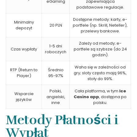
eGaming
zapewniająca
podstawowe regulacje.
Dostępne metody: karty, e-
Minimalny
20 PLN
portfele (np. Skrill, Neteller),
depozyt
przelewy bankowe.
Zależy od metody; e-
1-5 dni
Czas wypłaty
portfele są szybsze (do 24
roboczych
godzin).
Waha się w zależności od
RTP (Return to
Średnio
gry; sloty często mają 96%,
Player)
95-97%
stoły do 99%.
Polski,
Cała platforma, w tym
Ice
Wsparcie
angielski,
Casino app
, dostępna po
języków
inne
polsku.
Metody Płatności i
Wypłat