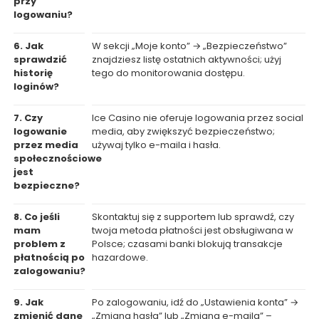
przy
logowaniu?
6. Jak
W sekcji „Moje konto” → „Bezpieczeństwo”
sprawdzić
znajdziesz listę ostatnich aktywności; użyj
historię
tego do monitorowania dostępu.
loginów?
7. Czy
Ice Casino nie oferuje logowania przez social
logowanie
media, aby zwiększyć bezpieczeństwo;
przez media
używaj tylko e-maila i hasła.
społecznościowe
jest
bezpieczne?
8. Co jeśli
Skontaktuj się z supportem lub sprawdź, czy
mam
twoja metoda płatności jest obsługiwana w
problem z
Polsce; czasami banki blokują transakcje
płatnością po
hazardowe.
zalogowaniu?
9. Jak
Po zalogowaniu, idź do „Ustawienia konta” →
zmienić dane
„Zmiana hasła” lub „Zmiana e-maila” –