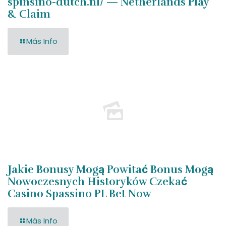
spinsino-dutch.nl/ — Netherlands Play
& Claim
Más Info
Jakie Bonusy Mogą Powitać Bonus Mogą
Nowoczesnych Historyków Czekać
Casino Spassino PL Bet Now
Más Info