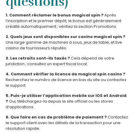
questions)
1. Comment réclamer le bonus magical spin ?
Après
l’inscription et le premier dépôt, le bonus est généralement
crédité automatiquement ; vérifiez la section Promotions.
2. Quels jeux sont disponibles sur casino magical spin ?
Une large gamme de machines à sous, jeux de table, et live
casino de fournisseurs réputés.
3. Les retraits sont-ils taxés ?
Cela dépend de votre
juridiction ; consultez un expert fiscal local.
4. Comment vérifier la licence de magical spin casino ?
Recherchez le numéro de licence en bas du site ou contactez
le support.
5. Puis-je utiliser l’application mobile sur iOS et Android
?
Oui, téléchargez-la depuis le site officiel ou les stores
d’applications.
6. Que faire en cas de problème de paiement ?
Contactez
le support client avec les détails de la transaction pour une
résolution rapide.