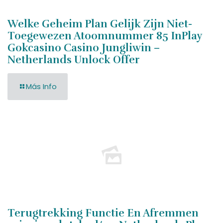
Welke Geheim Plan Gelijk Zijn Niet-
Toegewezen Atoomnummer 85 InPlay
Gokcasino Casino Jungliwin –
Netherlands Unlock Offer
Más Info
Terugtrekking Functie En Afremmen