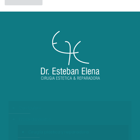
Currículum
Procedimientos
Cirugía plástica y reparadora