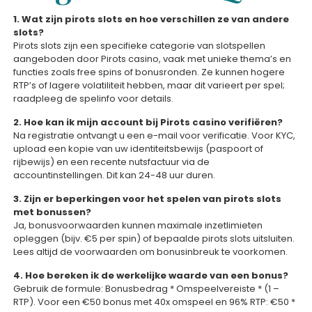
1. Wat zijn pirots slots en hoe verschillen ze van andere
slots?
Pirots slots zijn een specifieke categorie van slotspellen
aangeboden door Pirots casino, vaak met unieke thema’s en
functies zoals free spins of bonusronden. Ze kunnen hogere
RTP’s of lagere volatiliteit hebben, maar dit varieert per spel;
raadpleeg de spelinfo voor details.
2. Hoe kan ik mijn account bij Pirots casino verifiëren?
Na registratie ontvangt u een e-mail voor verificatie. Voor KYC,
upload een kopie van uw identiteitsbewijs (paspoort of
rijbewijs) en een recente nutsfactuur via de
accountinstellingen. Dit kan 24-48 uur duren.
3. Zijn er beperkingen voor het spelen van pirots slots
met bonussen?
Ja, bonusvoorwaarden kunnen maximale inzetlimieten
opleggen (bijv. €5 per spin) of bepaalde pirots slots uitsluiten.
Lees altijd de voorwaarden om bonusinbreuk te voorkomen.
4. Hoe bereken ik de werkelijke waarde van een bonus?
Gebruik de formule: Bonusbedrag * Omspeelvereiste * (1 –
RTP). Voor een €50 bonus met 40x omspeel en 96% RTP: €50 *