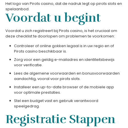
Het logo van Pirots casino, dat de nadruk legt op pirots slots en
spelaanbod.
Voordat u begint
Voordat u zich registreert bij Pirots casino, is het cruciaal om
deze checklist te doorlopen om problemen te voorkomen:
Controleer of online gokken legaal is in uw regio en of
Pirots casino beschikbaar is.
Zorg voor een geldig e-mailadres en identiteitsbewijs
voor verificatie.
Lees de algemene voorwaarden en bonusvoorwaarden
aandachtig, vooral voor pirots slots.
Installeer een up-to-date browser of de mobiele app
voor optimale prestaties.
Stel een budget vast en gebruik verantwoord
speelgedrag.
Registratie Stappen