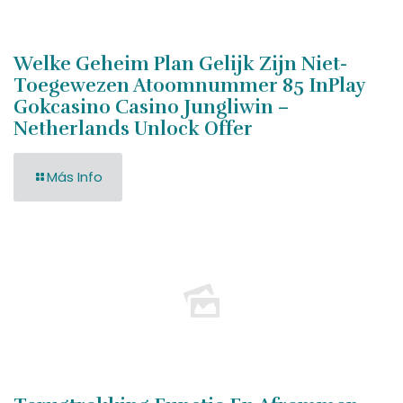
Welke Geheim Plan Gelijk Zijn Niet-
Toegewezen Atoomnummer 85 InPlay
Gokcasino Casino Jungliwin –
Netherlands Unlock Offer
Más Info