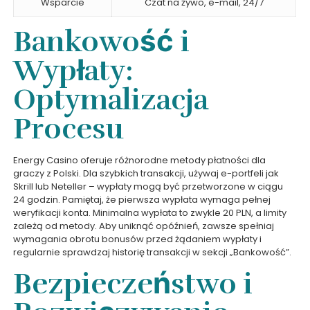
Wsparcie
Czat na żywo, e-mail, 24/7
Bankowość i
Wypłaty:
Optymalizacja
Procesu
Energy Casino oferuje różnorodne metody płatności dla
graczy z Polski. Dla szybkich transakcji, używaj e-portfeli jak
Skrill lub Neteller – wypłaty mogą być przetworzone w ciągu
24 godzin. Pamiętaj, że pierwsza wypłata wymaga pełnej
weryfikacji konta. Minimalna wypłata to zwykle 20 PLN, a limity
zależą od metody. Aby uniknąć opóźnień, zawsze spełniaj
wymagania obrotu bonusów przed żądaniem wypłaty i
regularnie sprawdzaj historię transakcji w sekcji „Bankowość”.
Bezpieczeństwo i