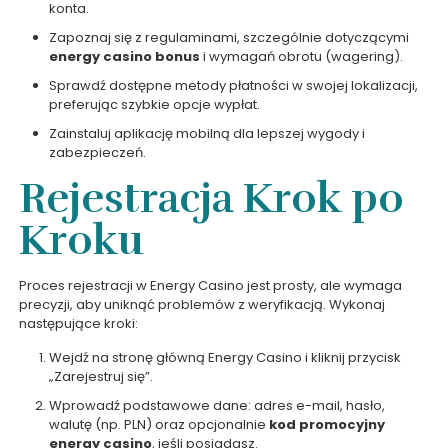
konta.
Zapoznaj się z regulaminami, szczególnie dotyczącymi
energy casino bonus
i wymagań obrotu (wagering).
Sprawdź dostępne metody płatności w swojej lokalizacji,
preferując szybkie opcje wypłat.
Zainstaluj aplikację mobilną dla lepszej wygody i
zabezpieczeń.
Rejestracja Krok po
Kroku
Proces rejestracji w Energy Casino jest prosty, ale wymaga
precyzji, aby uniknąć problemów z weryfikacją. Wykonaj
następujące kroki:
Wejdź na stronę główną Energy Casino i kliknij przycisk
„Zarejestruj się”.
Wprowadź podstawowe dane: adres e-mail, hasło,
walutę (np. PLN) oraz opcjonalnie
kod promocyjny
energy casino
, jeśli posiadasz.