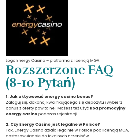
Logo Energy Casino – platforma z licencją MGA.
Rozszerzone FAQ
(8-10 Pytań)
1. Jak aktywować
energy casino bonus
?
Zaloguj się, dokonaj kwalifikującego się depozytu i wybierz
bonus z oferty powitalnej. Możesz też użyć
kod promocyjny
energy casino
podczas rejestracji.
2. Czy Energy Casino jest legalne w Polsce?
Tak, Energy Casino działa legalnie w Polsce pod licencją MGA,
dostosowując się do lokalnych przepisów.