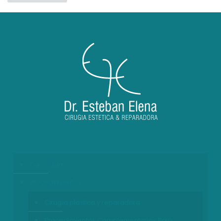
Currículum
Procedimientos
Cirugía plástica y reparadora
Procedimientos Complementarios Bajo