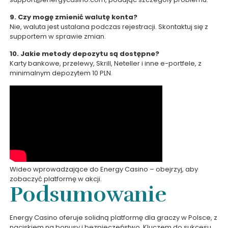
9. Czy mogę zmienić walutę konta?
Nie, waluta jest ustalana podczas rejestracji. Skontaktuj się z
supportem w sprawie zmian.
10. Jakie metody depozytu są dostępne?
Karty bankowe, przelewy, Skrill, Neteller i inne e-portfele, z
minimalnym depozytem 10 PLN.
Wideo wprowadzające do Energy Casino – obejrzyj, aby
zobaczyć platformę w akcji.
Podsumowanie
Energy Casino oferuje solidną platformę dla graczy w Polsce, z
naciskiem na bonusy i bezpieczeństwo. Kluczem do sukcesu