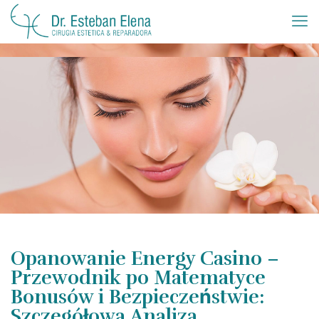
Opanowanie Energy Casino –
Przewodnik po Matematyce
Bonusów i Bezpieczeństwie:
Szczegółowa Analiza