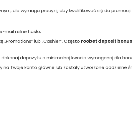
nym, ale wymaga precyzji, aby kwalifikować się do promocji.
mail i silne hasło.
 „Promotions” lub „Cashier”. Często
roobet deposit bonu
 i dokonaj depozytu o minimalnej kwocie wymaganej dla bon
ony na Twoje konto główne lub zostały utworzone oddzielne ś