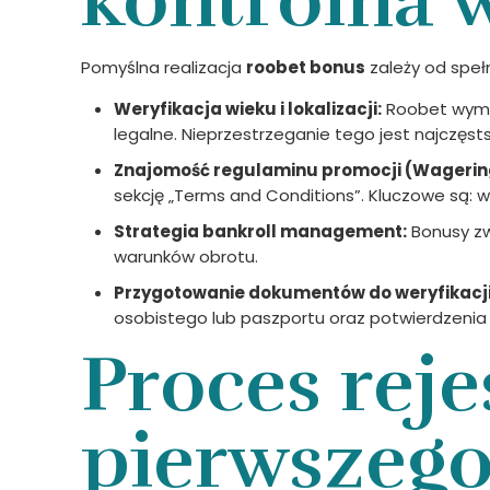
kontrolna
Pomyślna realizacja
roobet bonus
zależy od speł
Weryfikacja wieku i lokalizacji:
Roobet wymag
legalne. Nieprzestrzeganie tego jest najczę
Znajomość regulaminu promocji (Wagerin
sekcję „Terms and Conditions”. Kluczowe są: wy
Strategia bankroll management:
Bonusy zwi
warunków obrotu.
Przygotowanie dokumentów do weryfikacji
osobistego lub paszportu oraz potwierdzenia
Proces reje
pierwszeg