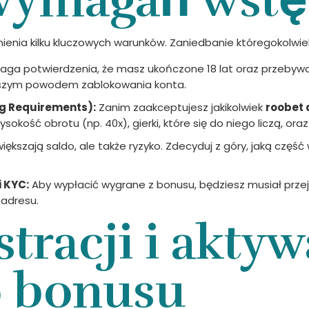
 wymagań wst
nienia kilku kluczowych warunków. Zaniedbanie któregokolwi
a potwierdzenia, że masz ukończone 18 lat oraz przebywasz 
stszym powodem zablokowania konta.
g Requirements):
Zanim zaakceptujesz jakikolwiek
roobet 
sokość obrotu (np. 40x), gierki, które się do niego liczą, o
ększają saldo, ale także ryzyko. Zdecyduj z góry, jaką częś
 KYC:
Aby wypłacić wygrane z bonusu, będziesz musiał przej
 adresu.
stracji i aktyw
o bonusu