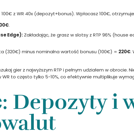
 100€ z WR 40x (depozyt+bonus). Wpłacasz 100€, otrzymujes
00€
.
se Edge):
Zakładając, że grasz w slotsy z RTP 96% (house 
ta (320€) minus nominalna wartość bonusu (100€) =
220€
.
 szukaj gier z najwyższym RTP i pełnym udziałem w obrocie. N
w WR to często tylko 5-10%, co efektywnie multiplikuje wymag
 Depozyty i w
owalut