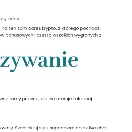
ą niskie.
ą na ten sam adres krypto, z którego pochodził
w bonusowych i często wszelkich wygranych z
ązywanie
e ramy prawne, ale nie oferuje tak silnej
otę. Skontaktuj się z supportem przez live chat.