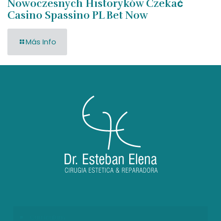
Nowoczesnych Historyków Czekać
Casino Spassino PL Bet Now
Más Info
Currículum