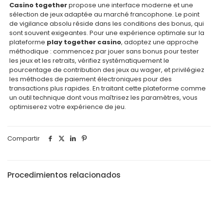
Casino together
propose une interface moderne et une
sélection de jeux adaptée au marché francophone. Le point
de vigilance absolu réside dans les conditions des bonus, qui
sont souvent exigeantes. Pour une expérience optimale sur la
plateforme
play together casino
, adoptez une approche
méthodique : commencez par jouer sans bonus pour tester
les jeux et les retraits, vérifiez systématiquement le
pourcentage de contribution des jeux au wager, et privilégiez
les méthodes de paiement électroniques pour des
transactions plus rapides. En traitant cette plateforme comme
un outil technique dont vous maîtrisez les paramètres, vous
optimiserez votre expérience de jeu.
Compartir
Procedimientos relacionados