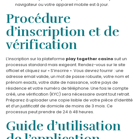
navigateur ou votre appareil mobile est à jour.
Procédure
d’inscription et de
vérification
L’inscription sur la plateforme
play together casino
suit un
processus standard mais exigeant. Rendez-vous sur le site
officiel et cliquez sur « S’inscrire ». Vous devrez fournir : une
adresse email valide, un mot de passe robuste, votre nom et
prénom exacts, votre date de naissance, votre pays de
résidence et votre numéro de téléphone. Une fois le compte
créé, une vérification (KYC) sera nécessaire avant tout retrait.
Préparez à uploader une copie lisible de votre pièce d’identité
et d’un justificatif de domicile de moins de 3 mois. Ce
processus peut prendre de 24 à 48 heures.
Guide d’utilisation