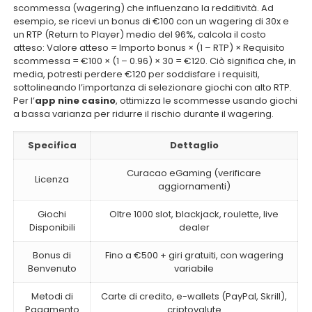
scommessa (wagering) che influenzano la redditività. Ad
esempio, se ricevi un bonus di €100 con un wagering di 30x e
un RTP (Return to Player) medio del 96%, calcola il costo
atteso: Valore atteso = Importo bonus × (1 – RTP) × Requisito
scommessa = €100 × (1 – 0.96) × 30 = €120. Ciò significa che, in
media, potresti perdere €120 per soddisfare i requisiti,
sottolineando l’importanza di selezionare giochi con alto RTP.
Per l’
app nine casino
, ottimizza le scommesse usando giochi
a bassa varianza per ridurre il rischio durante il wagering.
Specifica
Dettaglio
Curacao eGaming (verificare
Licenza
aggiornamenti)
Giochi
Oltre 1000 slot, blackjack, roulette, live
Disponibili
dealer
Bonus di
Fino a €500 + giri gratuiti, con wagering
Benvenuto
variabile
Metodi di
Carte di credito, e-wallets (PayPal, Skrill),
Pagamento
criptovalute