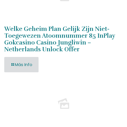
Welke Geheim Plan Gelijk Zijn Niet-
Toegewezen Atoomnummer 85 InPlay
Gokcasino Casino Jungliwin –
Netherlands Unlock Offer
Más Info