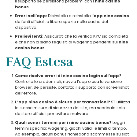
il supporto se persistono problemi con i
nine casino
bonus
.
Errori nell’app:
Disinstalla e reinstalla l’
app nine casino
da fonti ufficiali, o libera spazio nella cache del
dispositivo.
Prelievi lenti:
Assicurati che la verifica KYC sia completa
e che non ci siano requisiti di wagering pendenti sui
nine
casino bonus
.
FAQ Estesa
Come risolvo errori di
nine casino login
sull’app?
Controlla le credenziali, riavvia l’app o usa la versione
browser. Se persiste, contatta il supporto con screenshot
dell’errore.
L’
app nine casino
è sicura per transazioni?
Sì, utilizza
le stesse misure di sicurezza del sito, ma scaricala solo
da store ufficiali per evitare malware.
Quali sono i termini per i
nine casino bonus
?
Leggi i
termini specifici: wagering, giochi validi, e limiti di tempo.
Ad esempio, alcuni bonus richiedono scommesse su slot