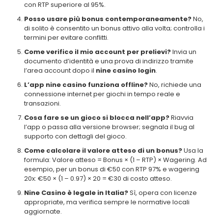
con RTP superiore al 95%.
Posso usare più bonus contemporaneamente?
No,
di solito è consentito un bonus attivo alla volta; controlla i
termini per evitare conflitti.
Come verifico il mio account per prelievi?
Invia un
documento d’identità e una prova di indirizzo tramite
l’area account dopo il
nine casino login
.
L’
app nine casino
funziona offline?
No, richiede una
connessione internet per giochi in tempo reale e
transazioni.
Cosa fare se un gioco si blocca nell’app?
Riavvia
l’app o passa alla versione browser; segnala il bug al
supporto con dettagli del gioco.
Come calcolare il valore atteso di un bonus?
Usa la
formula: Valore atteso = Bonus × (1 – RTP) × Wagering. Ad
esempio, per un bonus di €50 con RTP 97% e wagering
20x: €50 × (1 – 0.97) × 20 = €30 di costo atteso.
Nine Casino è legale in Italia?
Sì, opera con licenze
appropriate, ma verifica sempre le normative locali
aggiornate.