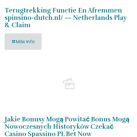
Terugtrekking Functie En Afremmen
spinsino-dutch.nl/ — Netherlands Play
& Claim
Más Info
Jakie Bonusy Mogą Powitać Bonus Mogą
Nowoczesnych Historyków Czekać
Casino Spassino PL Bet Now