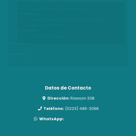
Cirugía plástica y reparadora
Procedimientos Complementarios Bajo
Supervisión Médica
Procedimientología
Instalaciones
Contacto
Datos de Contacto
Dirección:
Rawson 338
Teléfono:
(0223) 486-2068
WhatsApp:
+54 9 223 506-1162