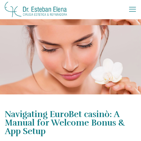
Navigating EuroBet casinò: A
Manual for Welcome Bonus &
App Setup