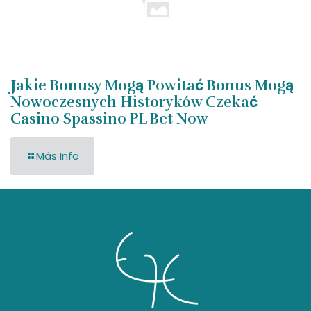
Jakie Bonusy Mogą Powitać Bonus Mogą
Nowoczesnych Historyków Czekać
Casino Spassino PL Bet Now
Más Info