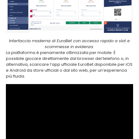
Interfaccia moderna di EuroBet con accesso rapido a slot e
scommesse in evidenza.
La piattaforma è pienamente ottimizzata per mobile. È
possibile giocare direttamente dal browser del telefono o, in
alternativa, scaricare l’app ufficiale EuroBet disponibile per iOS
e Android da store ufficiali o dal sito web, per un’esperienza
più fluida.