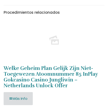
Procedimientos relacionados
Welke Geheim Plan Gelijk Zijn Niet-
Toegewezen Atoomnummer 85 InPlay
Gokcasino Casino Jungliwin –
Netherlands Unlock Offer
Más Info