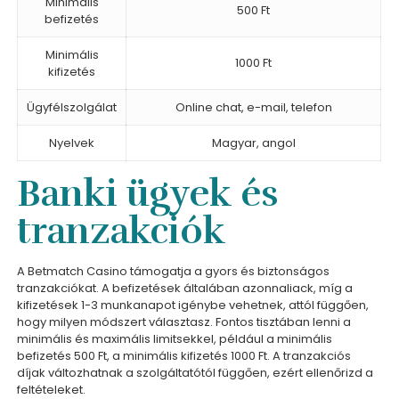
Minimális
500 Ft
befizetés
Minimális
1000 Ft
kifizetés
Ügyfélszolgálat
Online chat, e-mail, telefon
Nyelvek
Magyar, angol
Banki ügyek és
tranzakciók
A Betmatch Casino támogatja a gyors és biztonságos
tranzakciókat. A befizetések általában azonnaliack, míg a
kifizetések 1-3 munkanapot igénybe vehetnek, attól függően,
hogy milyen módszert választasz. Fontos tisztában lenni a
minimális és maximális limitsekkel, például a minimális
befizetés 500 Ft, a minimális kifizetés 1000 Ft. A tranzakciós
díjak változhatnak a szolgáltatótól függően, ezért ellenőrizd a
feltételeket.