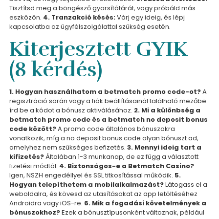
Tisztítsd meg a böngésző gyorsítótárát, vagy próbáld más
eszközön.
4. Tranzakció késés:
Várj egy ideig, és lépj
kapcsolatba az ügyfélszolgálattal szükség esetén.
Kiterjesztett GYIK
(8 kérdés)
1. Hogyan használhatom a betmatch promo code-ot?
A
regisztráció során vagy a fiók beállításainál található mezőbe
írd be a kódot a bónusz aktiválásához.
2. Mi a különbség a
betmatch promo code és a betmatch no deposit bonus
code között?
A promo code általános bónuszokra
vonatkozik, míg a no deposit bonus code olyan bónuszt ad,
amelyhez nem szükséges befizetés.
3. Mennyi ideig tart a
kifizetés?
Általában 1-3 munkanap, de ez függ a választott
fizetési módtól.
4. Biztonságos-e a Betmatch Casino?
Igen, NSZH engedéllyel és SSL titkosítással működik.
5.
Hogyan telepíthetem a mobilalkalmazást?
Látogass el a
weboldalra, és kövesd az utasításokat az app letöltéséhez
Androidra vagy iOS-re.
6. Mik a fogadási követelmények a
bónuszokhoz?
Ezek a bónusztípusonként változnak, például