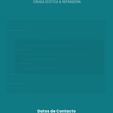
Currículum
Procedimientos
Cirugía plástica y reparadora
Procedimientos Complementarios Bajo
Supervisión Médica
Procedimientología
Instalaciones
Contacto
Datos de Contacto