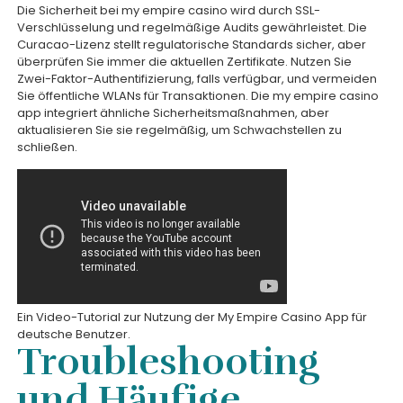
Die Sicherheit bei my empire casino wird durch SSL-
Verschlüsselung und regelmäßige Audits gewährleistet. Die
Curacao-Lizenz stellt regulatorische Standards sicher, aber
überprüfen Sie immer die aktuellen Zertifikate. Nutzen Sie
Zwei-Faktor-Authentifizierung, falls verfügbar, und vermeiden
Sie öffentliche WLANs für Transaktionen. Die my empire casino
app integriert ähnliche Sicherheitsmaßnahmen, aber
aktualisieren Sie sie regelmäßig, um Schwachstellen zu
schließen.
Ein Video-Tutorial zur Nutzung der My Empire Casino App für
deutsche Benutzer.
Troubleshooting
und Häufige