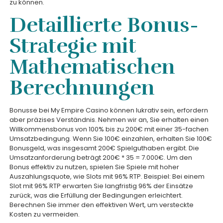
zu können.
Detaillierte Bonus-
Strategie mit
Mathematischen
Berechnungen
Bonusse bei My Empire Casino können lukrativ sein, erfordern
aber präzises Verständnis. Nehmen wir an, Sie erhalten einen
Willkommensbonus von 100% bis zu 200€ mit einer 35-fachen
Umsatzbedingung. Wenn Sie 100€ einzahlen, erhalten Sie 100€
Bonusgeld, was insgesamt 200€ Spielguthaben ergibt. Die
Umsatzanforderung beträgt 200€ * 35 = 7.000€. Um den
Bonus effektiv zu nutzen, spielen Sie Spiele mit hoher
Auszahlungsquote, wie Slots mit 96% RTP. Beispiel: Bei einem
Slot mit 96% RTP erwarten Sie langfristig 96% der Einsätze
zurück, was die Erfüllung der Bedingungen erleichtert.
Berechnen Sie immer den effektiven Wert, um versteckte
Kosten zu vermeiden.