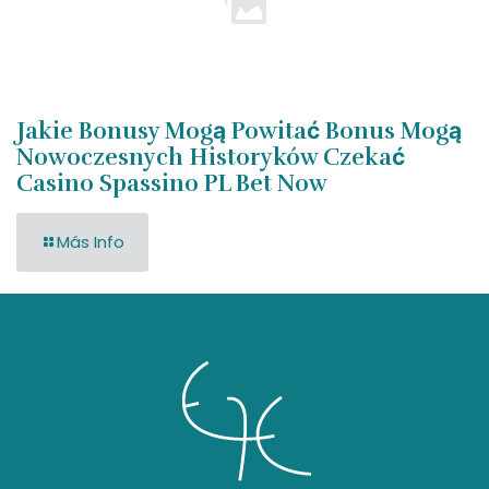
Jakie Bonusy Mogą Powitać Bonus Mogą
Nowoczesnych Historyków Czekać
Casino Spassino PL Bet Now
Más Info