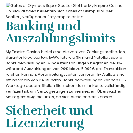
Ein Blick auf den beliebten Slot ‘Gates of Olympus Super
Scatter’, verfügbar auf my empire online.
Banking und
Auszahlungslimits
My Empire Casino bietet eine Vielzahl von Zahlungsmethoden,
darunter Kreditkarten, E-Wallets wie Skrill und Neteller, sowie
Banküberweisungen. Mindesteinzahlungen beginnen bei 10€,
während Auszahlungen von 20€ bis zu 5.000€ pro Transaktion
reichen können. Verarbeitungszeiten variieren: E-Wallets sind
oft innerhalb von 24 Stunden, Banküberweisungen können 3-5
Werktage dauern. Stellen Sie sicher, dass Ihr Konto vollständig
verifiziert ist, um Verzögerungen zu vermeiden. Überwachen
Sie regelmäßig die Limits, da sich diese ändern können.
Sicherheit und
Lizenzierung