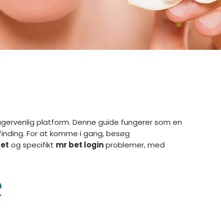
gervenlig platform. Denne guide fungerer som en
lfinding. For at komme i gang, besøg
bet
og specifikt
mr bet login
problemer, med
e