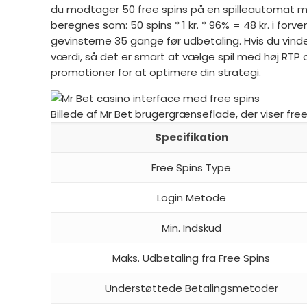
du modtager 50 free spins på en spilleautomat med
beregnes som: 50 spins * 1 kr. * 96% = 48 kr. i for
gevinsterne 35 gange før udbetaling. Hvis du vinder 
værdi, så det er smart at vælge spil med høj RTP og
promotioner for at optimere din strategi.
Billede af Mr Bet brugergrænseflade, der viser free 
Specifikation
Free Spins Type
Login Metode
Min. Indskud
Maks. Udbetaling fra Free Spins
Understøttede Betalingsmetoder