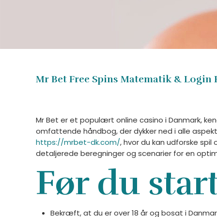
Mr Bet Free Spins Matematik & Login 
Mr Bet er et populært online casino i Danmark, ke
omfattende håndbog, der dykker ned i alle aspekter
https://mrbet-dk.com/
, hvor du kan udforske spi
detaljerede beregninger og scenarier for en optim
Før du star
Bekræft, at du er over 18 år og bosat i Danmark