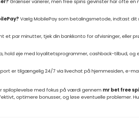
ser?
Grænser varierer, men free spins gevinster har ofte en m
bilePay?
Vælg MobilePay som betalingsmetode, indtast dit 
t et par minutter, tjek din bankkonto for afvisninger, eller
a, hold øje med loyalitetsprogrammer, cashback-tilbud, og e
ort er tilgængelig 24/7 via livechat på hjemmesiden, e-mail
ker spiloplevelse med fokus på værdi gennem
mr bet free sp
ktivt, optimere bonusser, og løse eventuelle problemer. Husk