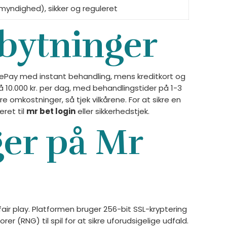
yndighed), sikker og reguleret
bytninger
ilePay med instant behandling, mens kreditkort og
 10.000 kr. per dag, med behandlingstider på 1-3
mkostninger, så tjek vilkårene. For at sikre en
eret til
mr bet login
eller sikkerhedstjek.
ger på Mr
fair play. Platformen bruger 256-bit SSL-kryptering
r (RNG) til spil for at sikre uforudsigelige udfald.