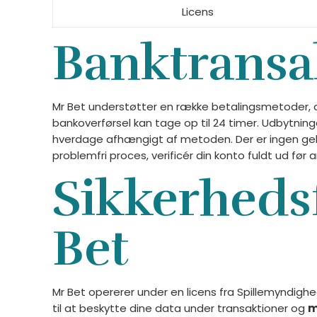
Licens
Banktransa
Mr Bet understøtter en række betalingsmetoder, de
bankoverførsel kan tage op til 24 timer. Udbytnin
hverdage afhængigt af metoden. Der er ingen geby
problemfri proces, verificér din konto fuldt ud fø
Sikkerheds
Bet
Mr Bet opererer under en licens fra Spillemyndighe
til at beskytte dine data under transaktioner og
m