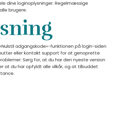
dele dine loginoplysninger. Regelmæssige
alle brugere.
øsning
g «Nulstil adgangskode»-funktionen på login-siden
inutter eller kontakt support for at genoprette
problemer: Sørg for, at du har den nyeste version
er at du har opfyldt alle vilkår, og at tilbuddet
istance.