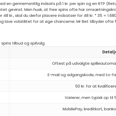
 en gennemsnitlig indsats på 1 kr. per spin og en RTP (Retu
ventet gevinst. Men husk, at free spins ofte har omsætningskra
48 kr., skal du derfor placere indsatser for 48 kr. * 35 = 1.680
 lave volatilitet for at øge chancerne. Mr Bet tilbyder ofte 
spins tilbud og spilvalg.
Detalj
Oftest på udvalgte spilleautom
E-mail og adgangskode, med to-fa
50 kr. for at kvalificer
Varierer, men typisk op til
MobilePay, kreditkort, banko