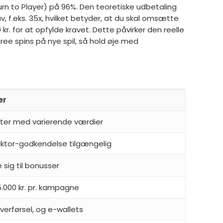
rn to Player) på 96%. Den teoretiske udbetaling
v, f.eks. 35x, hvilket betyder, at du skal omsætte
 kr. for at opfylde kravet. Dette påvirker den reelle
free spins på nye spil, så hold øje med
er
ater med varierende værdier
ktor-godkendelse tilgængelig
e sig til bonusser
 5.000 kr. pr. kampagne
verførsel, og e-wallets