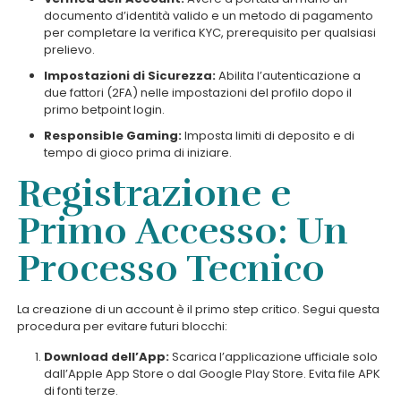
documento d’identità valido e un metodo di pagamento
per completare la verifica KYC, prerequisito per qualsiasi
prelievo.
Impostazioni di Sicurezza:
Abilita l’autenticazione a
due fattori (2FA) nelle impostazioni del profilo dopo il
primo betpoint login.
Responsible Gaming:
Imposta limiti di deposito e di
tempo di gioco prima di iniziare.
Registrazione e
Primo Accesso: Un
Processo Tecnico
La creazione di un account è il primo step critico. Segui questa
procedura per evitare futuri blocchi:
Download dell’App:
Scarica l’applicazione ufficiale solo
dall’Apple App Store o dal Google Play Store. Evita file APK
di fonti terze.