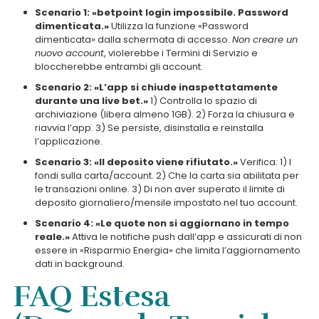
Scenario 1: «betpoint login impossibile. Password
dimenticata.»
Utilizza la funzione «Password
dimenticata» dalla schermata di accesso.
Non creare un
nuovo account
, violerebbe i Termini di Servizio e
bloccherebbe entrambi gli account.
Scenario 2: «L’app si chiude inaspettatamente
durante una live bet.»
1) Controlla lo spazio di
archiviazione (libera almeno 1GB). 2) Forza la chiusura e
riavvia l’app. 3) Se persiste, disinstalla e reinstalla
l’applicazione.
Scenario 3: «Il deposito viene rifiutato.»
Verifica: 1) I
fondi sulla carta/account. 2) Che la carta sia abilitata per
le transazioni online. 3) Di non aver superato il limite di
deposito giornaliero/mensile impostato nel tuo account.
Scenario 4: «Le quote non si aggiornano in tempo
reale.»
Attiva le notifiche push dall’app e assicurati di non
essere in «Risparmio Energia» che limita l’aggiornamento
dati in background.
FAQ Estesa