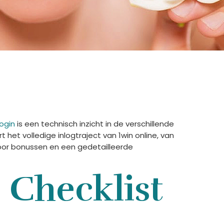
login
is een technisch inzicht in de verschillende
et volledige inlogtraject van 1win online, van
voor bonussen en een gedetailleerde
e Checklist