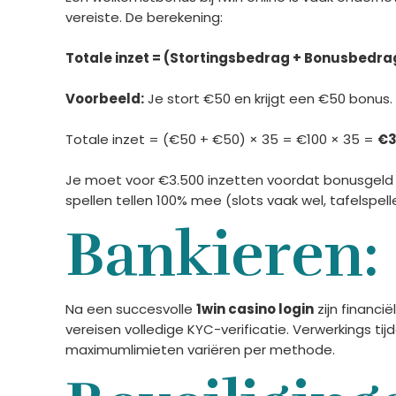
vereiste. De berekening:
Totale inzet = (Stortingsbedrag + Bonusbedrag
Voorbeeld:
Je stort €50 en krijgt een €50 bonus. 
Totale inzet = (€50 + €50) × 35 = €100 × 35 =
€3
Je moet voor €3.500 inzetten voordat bonusgeld 
spellen tellen 100% mee (slots vaak wel, tafelspe
Bankieren:
Na een succesvolle
1win casino login
zijn financi
vereisen volledige KYC-verificatie. Verwerkings ti
maximumlimieten variëren per methode.