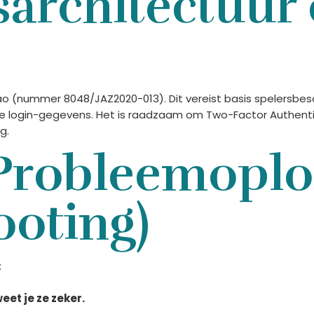
sarchitectuur
ao (nummer 8048/JAZ2020-013). Dit vereist basis spelersbes
f je login-gegevens. Het is raadzaam om Two-Factor Authentic
g.
Probleemoplo
ooting)
:
eet je ze zeker.