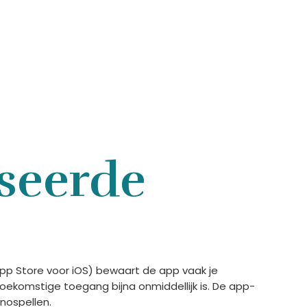
seerde
 App Store voor iOS) bewaart de app vaak je
toekomstige toegang bijna onmiddellijk is. De app-
nospellen.