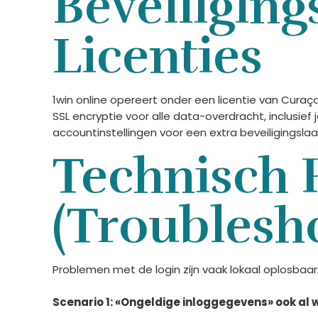
Beveiliging
Licenties
1win online opereert onder een licentie van Curaç
SSL encryptie voor alle data-overdracht, inclusie
accountinstellingen voor een extra beveiligingslaa
Technisch 
(Troublesh
Problemen met de login zijn vaak lokaal oplosbaar
Scenario 1: «Ongeldige inloggegevens» ook al w