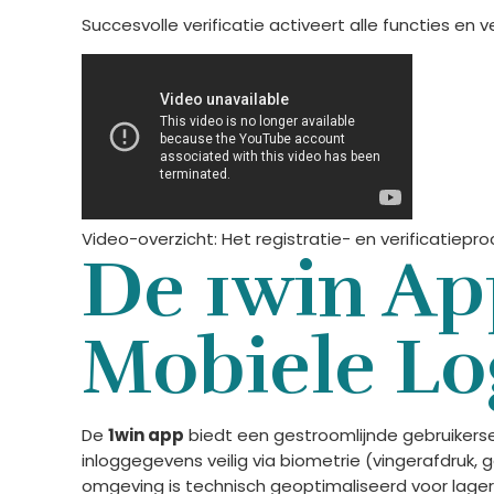
Succesvolle verificatie activeert alle functies en
Video-overzicht: Het registratie- en verificatieproc
De 1win Ap
Mobiele Lo
De
1win app
biedt een gestroomlijnde gebruikerser
inloggegevens veilig via biometrie (vingerafdruk, 
omgeving is technisch geoptimaliseerd voor lagere