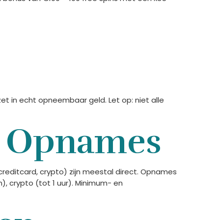
 in echt opneembaar geld. Let op: niet alle
en Opnames
 creditcard, crypto) zijn meestal direct. Opnames
n), crypto (tot 1 uur). Minimum- en