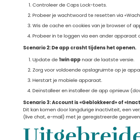
Controleer de Caps Lock-toets.
Probeer je wachtwoord te resetten via «Wac
Wis de cache en cookies van je browser of ap
Probeer in te loggen via een ander apparaat 
Scenario 2: De app crasht tijdens het openen.
Update de
1win app
naar de laatste versie.
Zorg voor voldoende opslagruimte op je appa
Herstart je mobiele apparaat.
Deïnstalleer en installeer de app opnieuw (dow
Scenario 3: Account is «Geblokkeerd» of «Inact
Dit kan komen door langdurige inactiviteit, een v
(live chat, e-mail) met je geregistreerde gegevens
Uitgebreid