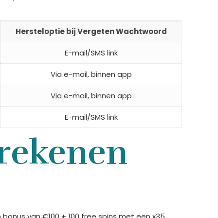
Hersteloptie bij Vergeten Wachtwoord
E-mail/SMS link
Via e-mail, binnen app
Via e-mail, binnen app
E-mail/SMS link
erekenen
en bonus van €100 + 100 free spins met een x35