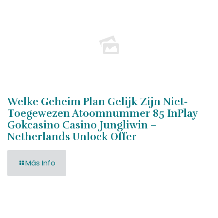
Welke Geheim Plan Gelijk Zijn Niet-
Toegewezen Atoomnummer 85 InPlay
Gokcasino Casino Jungliwin –
Netherlands Unlock Offer
Más Info