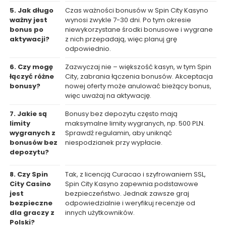
5. Jak długo
Czas ważności bonusów w Spin City Kasyno
ważny jest
wynosi zwykle 7-30 dni. Po tym okresie
bonus po
niewykorzystane środki bonusowe i wygrane
aktywacji?
z nich przepadają, więc planuj grę
odpowiednio.
6. Czy mogę
Zazwyczaj nie – większość kasyn, w tym Spin
łączyć różne
City, zabrania łączenia bonusów. Akceptacja
bonusy?
nowej oferty może anulować bieżący bonus,
więc uważaj na aktywację.
7. Jakie są
Bonusy bez depozytu często mają
limity
maksymalne limity wygranych, np. 500 PLN.
wygranych z
Sprawdź regulamin, aby uniknąć
bonusów bez
niespodzianek przy wypłacie.
depozytu?
8. Czy Spin
Tak, z licencją Curacao i szyfrowaniem SSL,
City Casino
Spin City Kasyno zapewnia podstawowe
jest
bezpieczeństwo. Jednak zawsze graj
bezpieczne
odpowiedzialnie i weryfikuj recenzje od
dla graczy z
innych użytkowników.
Polski?