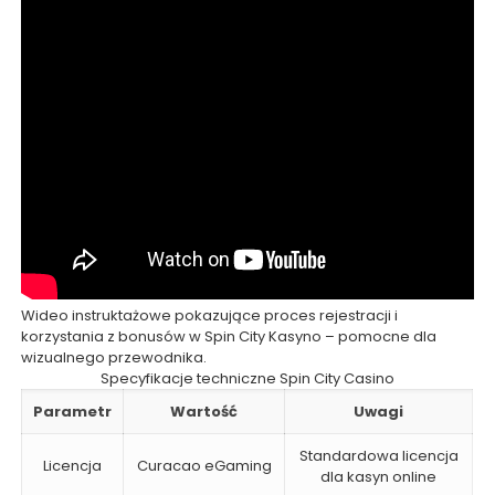
Wideo instruktażowe pokazujące proces rejestracji i
korzystania z bonusów w Spin City Kasyno – pomocne dla
wizualnego przewodnika.
Specyfikacje techniczne Spin City Casino
Parametr
Wartość
Uwagi
Standardowa licencja
Licencja
Curacao eGaming
dla kasyn online