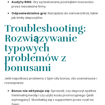
Audyty RNG:
Gry są testowane pod kątem losowości
przez niezależne firmy.
Odpowiedzialna gra:
Narzędzia do samokontroli, takie
jak limity depozytów.
Troubleshooting:
Rozwiązywanie
typowych
problemów z
bonusami
Jeśli napotkasz problemy z Spin city bonus, oto scenariusze i
rozwiązania:
Bonus nie aktywuje się:
Sprawdź, czy depozyt spełnia
minimalną kwotę i czy użyto kodu promocyjnego (jeśli
wymagany). Skontaktuj się z supportem przez czat na
żywo.