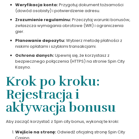
Weryfikacja konta:
Przygotuj dokument tożsamości
(dowód osobisty) i potwierdzenie adresu.
Zrozumienie regulaminu:
Przeczytaj warunki bonusów,
zwłaszcza wymagania obrotowe (WR) i ograniczenia
gier.
Planowanie depozytu:
Wybierz metodę płatności z
niskimi opłatami i szybkimi transakcjami.
Ochrona danych:
Upewnij się, że korzystasz z
bezpiecznego połączenia (HTTPS) na stronie Spin City
Kasyno.
Krok po kroku:
Rejestracja i
aktywacja bonusu
Aby zacząć korzystać z Spin city bonus, wykonaj te kroki:
Wejście na stronę:
Odwiedź oficjalną stronę Spin City
Casino.