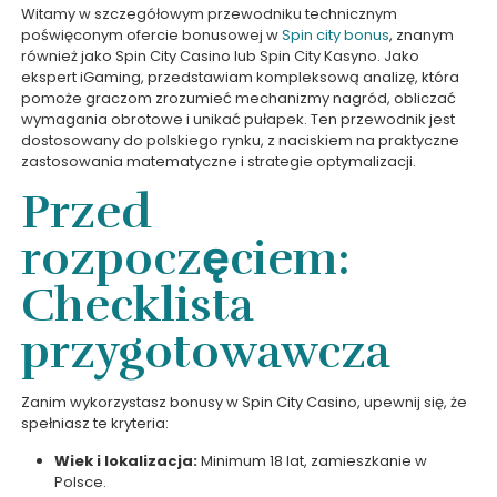
Witamy w szczegółowym przewodniku technicznym
poświęconym ofercie bonusowej w
Spin city bonus
, znanym
również jako Spin City Casino lub Spin City Kasyno. Jako
ekspert iGaming, przedstawiam kompleksową analizę, która
pomoże graczom zrozumieć mechanizmy nagród, obliczać
wymagania obrotowe i unikać pułapek. Ten przewodnik jest
dostosowany do polskiego rynku, z naciskiem na praktyczne
zastosowania matematyczne i strategie optymalizacji.
Przed
rozpoczęciem:
Checklista
przygotowawcza
Zanim wykorzystasz bonusy w Spin City Casino, upewnij się, że
spełniasz te kryteria:
Wiek i lokalizacja:
Minimum 18 lat, zamieszkanie w
Polsce.