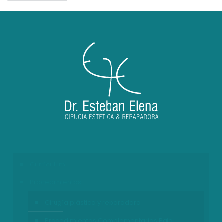
Currículum
Procedimientos
Cirugía plástica y reparadora
Procedimientos Complementarios Bajo