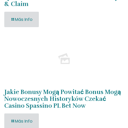
& Claim
Más Info
Jakie Bonusy Mogą Powitać Bonus Mogą
Nowoczesnych Historyków Czekać
Casino Spassino PL Bet Now
Más Info