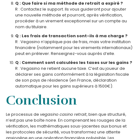
Q : Que faire si ma méthode de retrait a expiré ?
R : Contactez le support. Ils vous guideront pour ajouter
une nouvelle méthode et pourront, après vérification,
procéder à un virement exceptionnel sur un compte au
nom du titulaire.
Q : Les frais de transaction sont-ils à ma charge ?
R : Vegasino n’applique pas de frais, mais votre institution
financière (notamment pour les virements internationaux)
peut en prélever. Renseignez-vous auprès d’elle.
Q : Comment sont calculées les taxes sur les gains ?
R : Vegasino ne retient aucune taxe. C’est au joueur de
déclarer ses gains conformément à la législation fiscale
de son pays de résidence (en France, déclaration
automatique pour les gains supérieurs à 1500€).
Conclusion
Le processus de
vegasino casino retrait
, bien que structuré,
n’est pas une boîte noire. En comprenant les rouages de la
vérification, les mathématiques sous-jacentes aux bonus et
les protocoles de sécurité, vous transformez une attente
anxiogène en une opération financière prévisible. Les