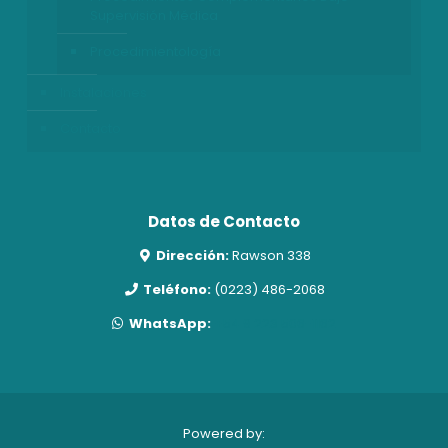
Supervisión Médica
Procedimientología
Instalaciones
Contacto
Datos de Contacto
Dirección:
Rawson 338
Teléfono:
(0223) 486-2068
WhatsApp:
+54 9 223 506-1162
Powered by: