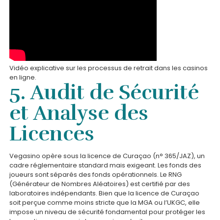
Vidéo explicative sur les processus de retrait dans les casinos
en ligne.
5. Audit de Sécurité
et Analyse des
Licences
Vegasino opère sous la licence de Curaçao (n° 365/JAZ), un
cadre réglementaire standard mais exigeant. Les fonds des
joueurs sont séparés des fonds opérationnels. Le RNG
(Générateur de Nombres Aléatoires) est certifié par des
laboratoires indépendants. Bien que la licence de Curaçao
soit perçue comme moins stricte que la MGA ou l’UKGC, elle
impose un niveau de sécurité fondamental pour protéger les