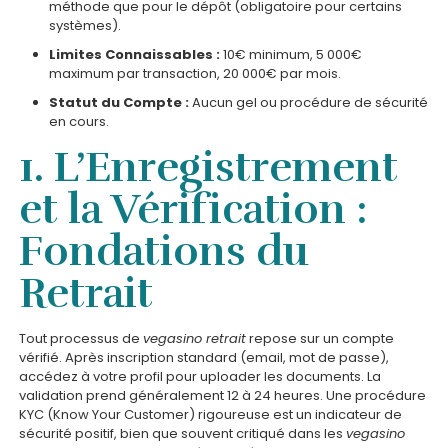
méthode que pour le dépôt (obligatoire pour certains
systèmes).
Limites Connaissables :
10€ minimum, 5 000€
maximum par transaction, 20 000€ par mois.
Statut du Compte :
Aucun gel ou procédure de sécurité
en cours.
1. L’Enregistrement
et la Vérification :
Fondations du
Retrait
Tout processus de
vegasino retrait
repose sur un compte
vérifié. Après inscription standard (email, mot de passe),
accédez à votre profil pour uploader les documents. La
validation prend généralement 12 à 24 heures. Une procédure
KYC (Know Your Customer) rigoureuse est un indicateur de
sécurité positif, bien que souvent critiqué dans les
vegasino