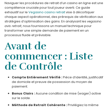
Naviguer les procédures de retrait d’un casino en ligne est une
compétence cruciale pour tout joueur averti. Ce guide
exhaustif sur le
Vegasino casino retrait
vise à décortiquer
chaque aspect opérationnel, des prérequis de vérification aux
stratégies d’optimisation des gains. En analysant les
vegasino
avis retrait
, nous fournissons un manuel technique pour
transformer une simple demande de paiement en un
processus fluide et prévisible.
Avant de
commencer : Liste
de Contrôle
Compte Entièrement Vérifié :
Pièce d’identité, justificatif
de domicile et preuve de possession du moyen de
paiement.
Bonus Clairs :
Aucune condition de mise (wager) active
sur le solde.
Méthode de Retrait Cohérente :
Privilégiez la même