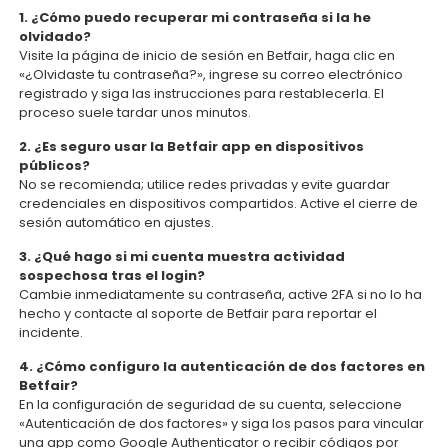
1. ¿Cómo puedo recuperar mi contraseña si la he
olvidado?
Visite la página de inicio de sesión en Betfair, haga clic en
«¿Olvidaste tu contraseña?», ingrese su correo electrónico
registrado y siga las instrucciones para restablecerla. El
proceso suele tardar unos minutos.
2. ¿Es seguro usar la Betfair app en dispositivos
públicos?
No se recomienda; utilice redes privadas y evite guardar
credenciales en dispositivos compartidos. Active el cierre de
sesión automático en ajustes.
3. ¿Qué hago si mi cuenta muestra actividad
sospechosa tras el login?
Cambie inmediatamente su contraseña, active 2FA si no lo ha
hecho y contacte al soporte de Betfair para reportar el
incidente.
4. ¿Cómo configuro la autenticación de dos factores en
Betfair?
En la configuración de seguridad de su cuenta, seleccione
«Autenticación de dos factores» y siga los pasos para vincular
una app como Google Authenticator o recibir códigos por