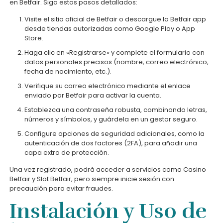
en Betfair. Siga estos pasos detallados:
Visite el sitio oficial de Betfair o descargue la Betfair app
desde tiendas autorizadas como Google Play o App
Store.
Haga clic en «Registrarse» y complete el formulario con
datos personales precisos (nombre, correo electrónico,
fecha de nacimiento, etc.).
Verifique su correo electrónico mediante el enlace
enviado por Betfair para activar la cuenta.
Establezca una contraseña robusta, combinando letras,
números y símbolos, y guárdela en un gestor seguro.
Configure opciones de seguridad adicionales, como la
autenticación de dos factores (2FA), para añadir una
capa extra de protección.
Una vez registrado, podrá acceder a servicios como Casino
Betfair y Slot Betfair, pero siempre inicie sesión con
precaución para evitar fraudes.
Instalación y Uso de