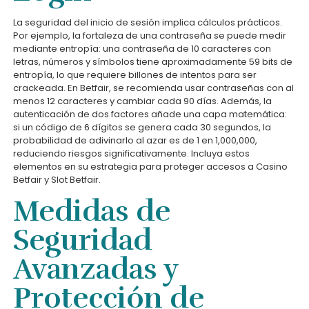
La seguridad del inicio de sesión implica cálculos prácticos.
Por ejemplo, la fortaleza de una contraseña se puede medir
mediante entropía: una contraseña de 10 caracteres con
letras, números y símbolos tiene aproximadamente 59 bits de
entropía, lo que requiere billones de intentos para ser
crackeada. En Betfair, se recomienda usar contraseñas con al
menos 12 caracteres y cambiar cada 90 días. Además, la
autenticación de dos factores añade una capa matemática:
si un código de 6 dígitos se genera cada 30 segundos, la
probabilidad de adivinarlo al azar es de 1 en 1,000,000,
reduciendo riesgos significativamente. Incluya estos
elementos en su estrategia para proteger accesos a Casino
Betfair y Slot Betfair.
Medidas de
Seguridad
Avanzadas y
Protección de