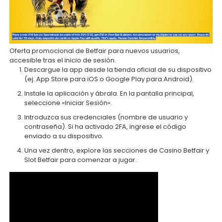
Oferta promocional de Betfair para nuevos usuarios,
accesible tras el inicio de sesión.
Descargue la app desde la tienda oficial de su dispositivo
(ej. App Store para iOS o Google Play para Android).
Instale la aplicación y ábrala. En la pantalla principal,
seleccione «Iniciar Sesión».
Introduzca sus credenciales (nombre de usuario y
contraseña). Si ha activado 2FA, ingrese el código
enviado a su dispositivo.
Una vez dentro, explore las secciones de Casino Betfair y
Slot Betfair para comenzar a jugar.