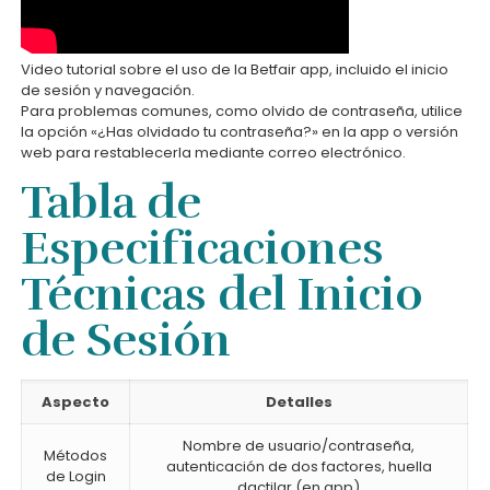
Video tutorial sobre el uso de la Betfair app, incluido el inicio
de sesión y navegación.
Para problemas comunes, como olvido de contraseña, utilice
la opción «¿Has olvidado tu contraseña?» en la app o versión
web para restablecerla mediante correo electrónico.
Tabla de
Especificaciones
Técnicas del Inicio
de Sesión
Aspecto
Detalles
Nombre de usuario/contraseña,
Métodos
autenticación de dos factores, huella
de Login
dactilar (en app)