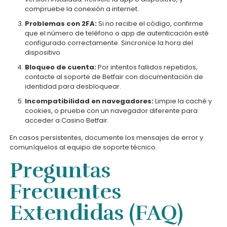
compruebe la conexión a internet.
Problemas con 2FA:
Si no recibe el código, confirme
que el número de teléfono o app de autenticación esté
configurado correctamente. Sincronice la hora del
dispositivo.
Bloqueo de cuenta:
Por intentos fallidos repetidos,
contacte al soporte de Betfair con documentación de
identidad para desbloquear.
Incompatibilidad en navegadores:
Limpie la caché y
cookies, o pruebe con un navegador diferente para
acceder a Casino Betfair.
En casos persistentes, documente los mensajes de error y
comuníquelos al equipo de soporte técnico.
Preguntas
Frecuentes
Extendidas (FAQ)