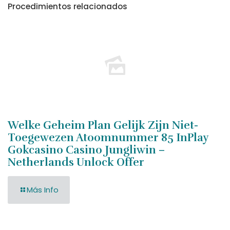
Procedimientos relacionados
Welke Geheim Plan Gelijk Zijn Niet-
Toegewezen Atoomnummer 85 InPlay
Gokcasino Casino Jungliwin –
Netherlands Unlock Offer
Más Info