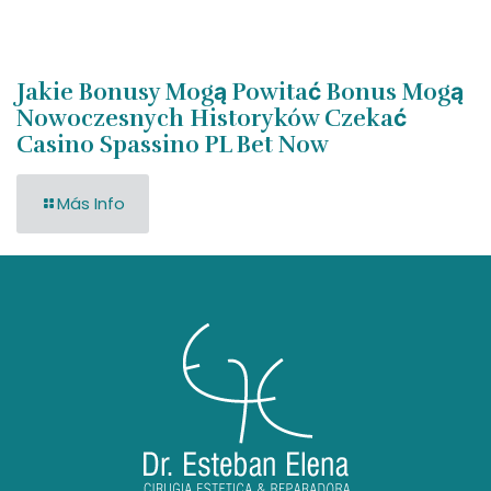
Jakie Bonusy Mogą Powitać Bonus Mogą
Nowoczesnych Historyków Czekać
Casino Spassino PL Bet Now
Más Info