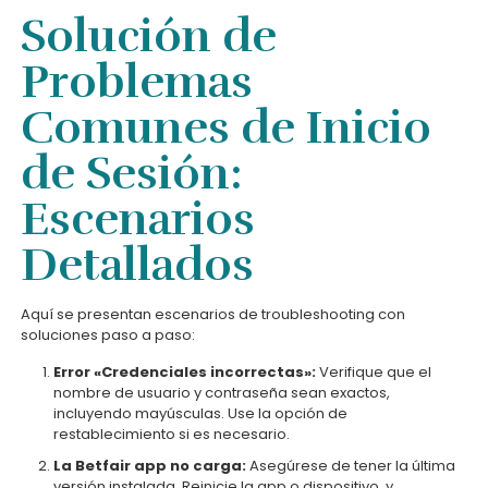
Solución de
Problemas
Comunes de Inicio
de Sesión:
Escenarios
Detallados
Aquí se presentan escenarios de troubleshooting con
soluciones paso a paso:
Error «Credenciales incorrectas»:
Verifique que el
nombre de usuario y contraseña sean exactos,
incluyendo mayúsculas. Use la opción de
restablecimiento si es necesario.
La Betfair app no carga:
Asegúrese de tener la última
versión instalada. Reinicie la app o dispositivo, y