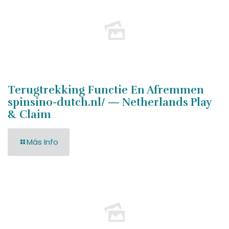
Terugtrekking Functie En Afremmen
spinsino-dutch.nl/ — Netherlands Play
& Claim
Más Info