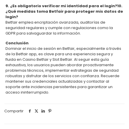
9. ¿Es obligatorio verificar mi identidad para el login?
10.
¿Qué medidas toma Betfair para proteger mis datos de
login?
Betfair emplea encriptación avanzada, auditorías de
seguridad regulares y cumple con regulaciones como la
GDPR para salvaguardar la información.
Conclusión
Dominar el inicio de sesión en Betfair, especialmente a través
de la Betfair app, es clave para una experiencia segura y
fluida en Casino Betfair y Slot Betfair. Al seguir esta guía
exhaustiva, los usuarios pueden abordar proactivamente
problemas técnicos, implementar estrategias de seguridad
robustas y disfrutar de los servicios con confianza. Recuerde
mantener sus credenciales actualizadas y contactar al
soporte ante incidencias persistentes para garantizar un
acceso ininterrumpido.
Compartir