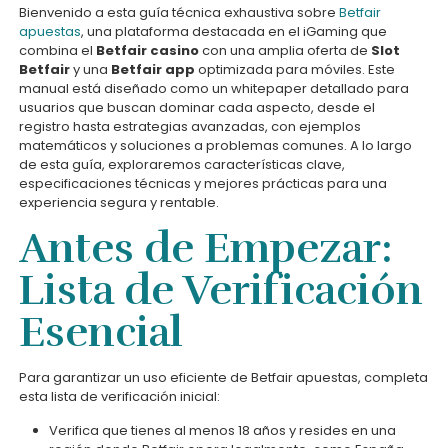
Bienvenido a esta guía técnica exhaustiva sobre
Betfair
apuestas
, una plataforma destacada en el iGaming que
combina el
Betfair casino
con una amplia oferta de
Slot
Betfair
y una
Betfair app
optimizada para móviles. Este
manual está diseñado como un whitepaper detallado para
usuarios que buscan dominar cada aspecto, desde el
registro hasta estrategias avanzadas, con ejemplos
matemáticos y soluciones a problemas comunes. A lo largo
de esta guía, exploraremos características clave,
especificaciones técnicas y mejores prácticas para una
experiencia segura y rentable.
Antes de Empezar:
Lista de Verificación
Esencial
Para garantizar un uso eficiente de Betfair apuestas, completa
esta lista de verificación inicial:
Verifica que tienes al menos 18 años y resides en una