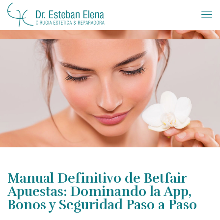
Manual Definitivo de Betfair
Apuestas: Dominando la App,
Bonos y Seguridad Paso a Paso