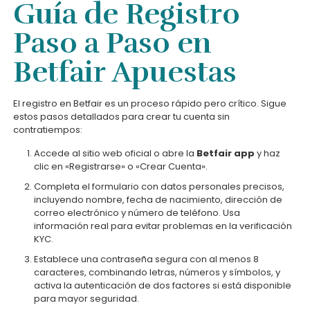
Guía de Registro
Paso a Paso en
Betfair Apuestas
El registro en Betfair es un proceso rápido pero crítico. Sigue
estos pasos detallados para crear tu cuenta sin
contratiempos:
Accede al sitio web oficial o abre la
Betfair app
y haz
clic en «Registrarse» o «Crear Cuenta».
Completa el formulario con datos personales precisos,
incluyendo nombre, fecha de nacimiento, dirección de
correo electrónico y número de teléfono. Usa
información real para evitar problemas en la verificación
KYC.
Establece una contraseña segura con al menos 8
caracteres, combinando letras, números y símbolos, y
activa la autenticación de dos factores si está disponible
para mayor seguridad.