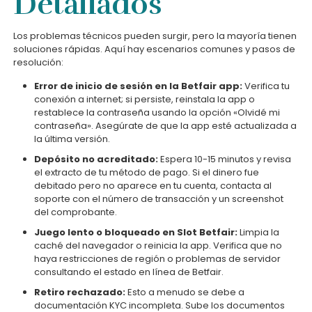
Detallados
Los problemas técnicos pueden surgir, pero la mayoría tienen
soluciones rápidas. Aquí hay escenarios comunes y pasos de
resolución:
Error de inicio de sesión en la Betfair app:
Verifica tu
conexión a internet; si persiste, reinstala la app o
restablece la contraseña usando la opción «Olvidé mi
contraseña». Asegúrate de que la app esté actualizada a
la última versión.
Depósito no acreditado:
Espera 10-15 minutos y revisa
el extracto de tu método de pago. Si el dinero fue
debitado pero no aparece en tu cuenta, contacta al
soporte con el número de transacción y un screenshot
del comprobante.
Juego lento o bloqueado en Slot Betfair:
Limpia la
caché del navegador o reinicia la app. Verifica que no
haya restricciones de región o problemas de servidor
consultando el estado en línea de Betfair.
Retiro rechazado:
Esto a menudo se debe a
documentación KYC incompleta. Sube los documentos