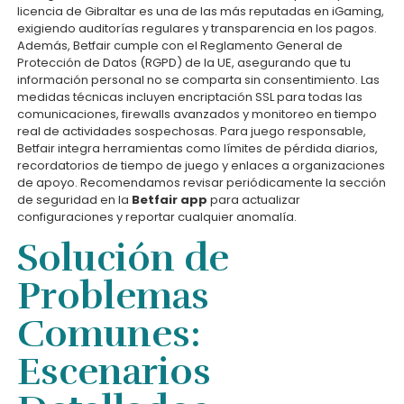
licencia de Gibraltar es una de las más reputadas en iGaming,
exigiendo auditorías regulares y transparencia en los pagos.
Además, Betfair cumple con el Reglamento General de
Protección de Datos (RGPD) de la UE, asegurando que tu
información personal no se comparta sin consentimiento. Las
medidas técnicas incluyen encriptación SSL para todas las
comunicaciones, firewalls avanzados y monitoreo en tiempo
real de actividades sospechosas. Para juego responsable,
Betfair integra herramientas como límites de pérdida diarios,
recordatorios de tiempo de juego y enlaces a organizaciones
de apoyo. Recomendamos revisar periódicamente la sección
de seguridad en la
Betfair app
para actualizar
configuraciones y reportar cualquier anomalía.
Solución de
Problemas
Comunes:
Escenarios