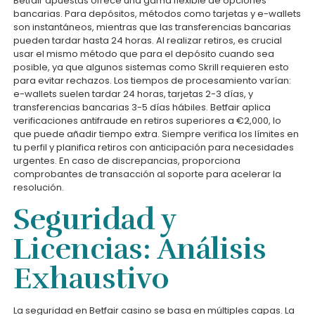
Betfair apuestas ofrece una gama flexible de opciones
bancarias. Para depósitos, métodos como tarjetas y e-wallets
son instantáneos, mientras que las transferencias bancarias
pueden tardar hasta 24 horas. Al realizar retiros, es crucial
usar el mismo método que para el depósito cuando sea
posible, ya que algunos sistemas como Skrill requieren esto
para evitar rechazos. Los tiempos de procesamiento varían:
e-wallets suelen tardar 24 horas, tarjetas 2-3 días, y
transferencias bancarias 3-5 días hábiles. Betfair aplica
verificaciones antifraude en retiros superiores a €2,000, lo
que puede añadir tiempo extra. Siempre verifica los límites en
tu perfil y planifica retiros con anticipación para necesidades
urgentes. En caso de discrepancias, proporciona
comprobantes de transacción al soporte para acelerar la
resolución.
Seguridad y
Licencias: Análisis
Exhaustivo
La seguridad en Betfair casino se basa en múltiples capas. La