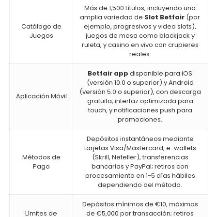
Más de 1,500 títulos, incluyendo una
amplia variedad de
Slot Betfair
(por
Catálogo de
ejemplo, progresivos y video slots),
Juegos
juegos de mesa como blackjack y
ruleta, y casino en vivo con crupieres
reales.
Betfair app
disponible para iOS
(versión 10.0 o superior) y Android
(versión 5.0 o superior), con descarga
Aplicación Móvil
gratuita, interfaz optimizada para
touch, y notificaciones push para
promociones.
Depósitos instantáneos mediante
tarjetas Visa/Mastercard, e-wallets
Métodos de
(Skrill, Neteller), transferencias
Pago
bancarias y PayPal; retiros con
procesamiento en 1-5 días hábiles
dependiendo del método.
Depósitos mínimos de €10, máximos
Límites de
de €5,000 por transacción; retiros