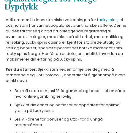
Dypdykk
Velkommen til denne tekniske veiledningen for
Luckyspins
, et
casino som har vunnet popularitet blant norske spillere. Denne
guiden tar for seg alt fra grunnleggende registrering til
avanserte strategier, med fokus på sikkerhet, matematikk og
feilsøking. Lucky spins casino er kjent for sitt brede utvalg av
spill og bonuser, spesielt tilpasset det norske markedet som
Lucky spins Norge. Her får du et detaljert innblikk i hvordan du
maksimerer din erfaring på Lucky spins.
Før du starter:
Sjekklisten nedenfor hjelper deg med å
forberede deg. For Protocol L, anbefaler vi å gjennomgå hvert
punkt nøye.
Bekreft at du er minst 18 år gammel og bosatt i et område
hvor online gambling er lovlig.
Sjekk at din enhet og nettleser er oppdatert for optimal
ytelse på Luckyspins.
Les vilkårene for bonuser og uttak for å unngå
misforståelser.