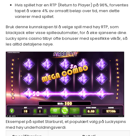
Hvis spillet har en RTP (Return to Player) på 96%, forventes
tapet å være 4% av omsatt beløp over tid, men dette
varierer med spillet.
Bruk denne kunnskapen til å velge spill med høy RTP, som
blackjack eller visse spilleautomater, for å øke sjansene dine.
Lucky spins casino tilbyr ofte bonuser med spesifikke vilkår, så
les alltid detaljene nøye.
Eksempel på spillet Starburst, et populært valg på Luckyspins
med høy underholdningsverdi.