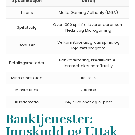
Spesifikasjon
Detalj
Lisens
Malta Gaming Authority (MGA)
Over 1000 spill fra leverandører som
Spillutvalg
NetEnt og Microgaming
Velkomstbonus, gratis spinn, og
Bonuser
lojalitetsprogram
Bankoverføring, kredittkort, e-
Betalingsmetoder
lommebøker som Trustly
Minste innskudd
100 NOK
Minste uttak
200 NOK
Kundestøtte
24/7 live chat og e-post
Banktjenester:
Innskudd og Uttak