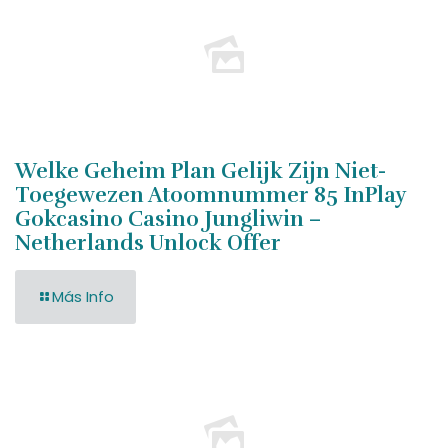
Welke Geheim Plan Gelijk Zijn Niet-
Toegewezen Atoomnummer 85 InPlay
Gokcasino Casino Jungliwin –
Netherlands Unlock Offer
Más Info