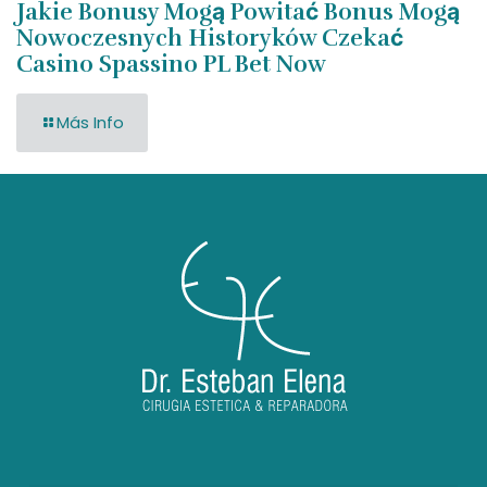
Jakie Bonusy Mogą Powitać Bonus Mogą
Nowoczesnych Historyków Czekać
Casino Spassino PL Bet Now
Más Info