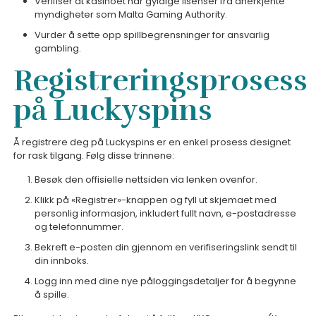
Verifiser at kasinoet har gyldige lisenser fra anerkjente
myndigheter som Malta Gaming Authority.
Vurder å sette opp spillbegrensninger for ansvarlig
gambling.
Registreringsprosess
på Luckyspins
Å registrere deg på Luckyspins er en enkel prosess designet
for rask tilgang. Følg disse trinnene:
Besøk den offisielle nettsiden via lenken ovenfor.
Klikk på «Registrer»-knappen og fyll ut skjemaet med
personlig informasjon, inkludert fullt navn, e-postadresse
og telefonnummer.
Bekreft e-posten din gjennom en verifiseringslink sendt til
din innboks.
Logg inn med dine nye påloggingsdetaljer for å begynne
å spille.