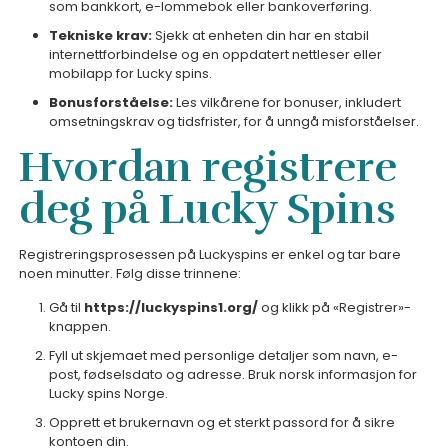
som bankkort, e-lommebok eller bankoverføring.
Tekniske krav:
Sjekk at enheten din har en stabil
internettforbindelse og en oppdatert nettleser eller
mobilapp for Lucky spins.
Bonusforståelse:
Les vilkårene for bonuser, inkludert
omsetningskrav og tidsfrister, for å unngå misforståelser.
Hvordan registrere
deg på Lucky Spins
Registreringsprosessen på Luckyspins er enkel og tar bare
noen minutter. Følg disse trinnene:
Gå til
https://luckyspins1.org/
og klikk på «Registrer»-
knappen.
Fyll ut skjemaet med personlige detaljer som navn, e-
post, fødselsdato og adresse. Bruk norsk informasjon for
Lucky spins Norge.
Opprett et brukernavn og et sterkt passord for å sikre
kontoen din.