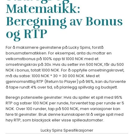
Matematikk:
Beregning av Bonus
og RTP
For å maksimere gevinstene på Lucky Spins, forstå
bonusmatematikken. For eksempel, anta du mottar en
velkomstbonus på 100% opp til 1000 NOK med et
omsetningskrav på 30x. Hvis du setter inn 500 NOK, får du 500
NOK i bonus, totalt 1000 NOK. For å oppfylle omsetningskravet,
må du satse: 1000 NOK * 30 = 30 000 NOK. Med et
gjennomsnittlig RTP (Return to Player) på 96%, kan du forvente
å tape rundt 4% over tid, så planlegg spillvalg og budsjett.
Beregn potensielle gevinster: Hvis du spiller et spill med 95%
RTP og satser 100 NOK per runde, forventet tap per runde er 5
NOK. Over 100 runder, tap på 500 NOK, men variasjoner kan
føre til gevinster. Bruk denne kunnskapen til å velge spill med
høy RTP, som blackjack eller visse spilleautomater.
Lucky Spins Spesifikasjoner