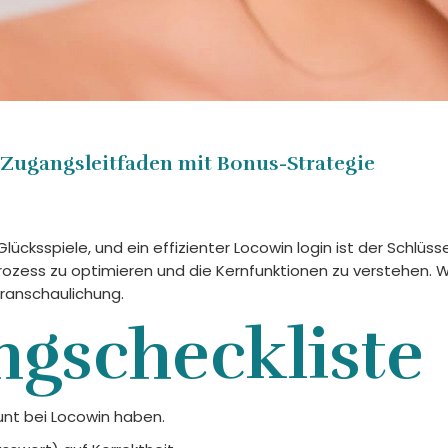
 Zugangsleitfaden mit Bonus-Strategie
lücksspiele, und ein effizienter Locowin login ist der Schlüss
zess zu optimieren und die Kernfunktionen zu verstehen. Wi
eranschaulichung.
ngscheckliste
ount bei Locowin haben.