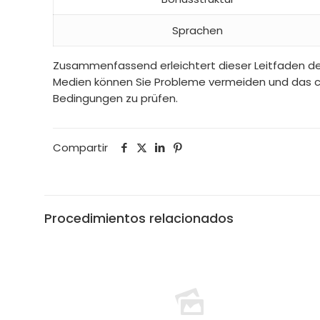
Sprachen
Zusammenfassend erleichtert dieser Leitfaden den 
Medien können Sie Probleme vermeiden und das cas
Bedingungen zu prüfen.
Compartir
Procedimientos relacionados