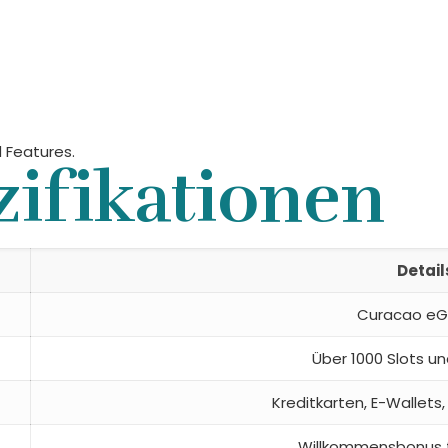
d Features.
zifikationen
Detail
Curacao e
Über 1000 Slots un
Kreditkarten, E-Wallet
Willkommensbonus 