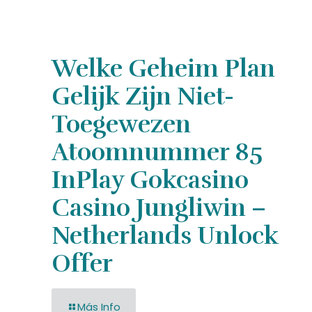
Welke Geheim Plan
Gelijk Zijn Niet-
Toegewezen
Atoomnummer 85
InPlay Gokcasino
Casino Jungliwin –
Netherlands Unlock
Offer
Más Info