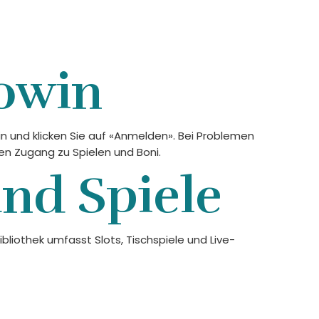
cowin
n und klicken Sie auf «Anmelden». Bei Problemen
en Zugang zu Spielen und Boni.
nd Spiele
bliothek umfasst Slots, Tischspiele und Live-