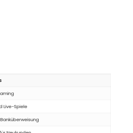
s
Gaming
d Live-Spiele
s, Banküberweisung
für Neukunden