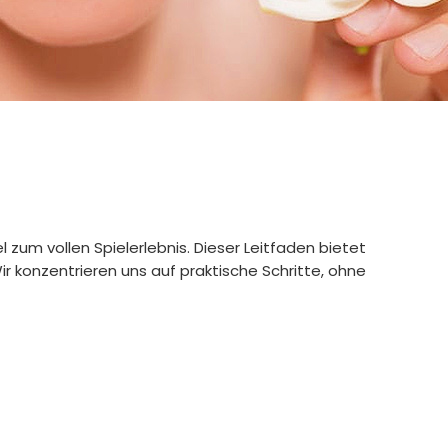
el zum vollen Spielerlebnis. Dieser Leitfaden bietet
r konzentrieren uns auf praktische Schritte, ohne