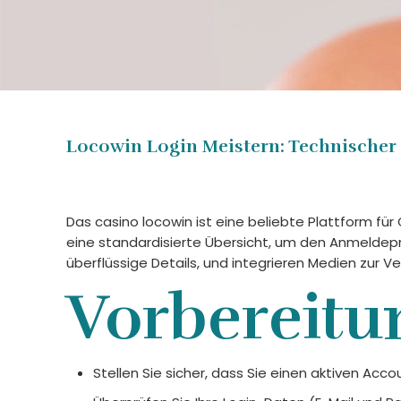
Locowin Login Meistern: Technischer
Das casino locowin ist eine beliebte Plattform für G
eine standardisierte Übersicht, um den Anmeldepro
überflüssige Details, und integrieren Medien zur V
Vorbereitu
Stellen Sie sicher, dass Sie einen aktiven Acc