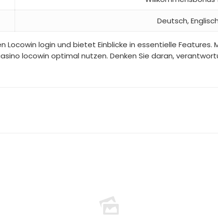
Deutsch, Englisc
Locowin login und bietet Einblicke in essentielle Features. 
ino locowin optimal nutzen. Denken Sie daran, verantwortun