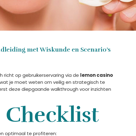
ndleiding met Wiskunde en Scenario’s
 richt op gebruikerservaring via de
lemon casino
 wat je moet weten om veilig en strategisch te
erst deze diepgaande walkthrough voor inzichten
e Checklist
n optimaal te profiteren: