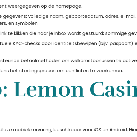
minent weergegeven op de homepage.
ige gegevens: volledige naam, geboortedatum, adres, e-mail
ers, en symbolen.
link te klikken die naar je inbox wordt gestuurd; sommige gev
uele KYC-checks door identiteitsbewijzen (bijv. paspoort) en
ersteunde betaalmethoden om welkomstbonussen te activere
dens het stortingsproces om conflicten te voorkomen.
: Lemon Casi
oze mobiele ervaring, beschikbaar voor iOS en Android. Hier