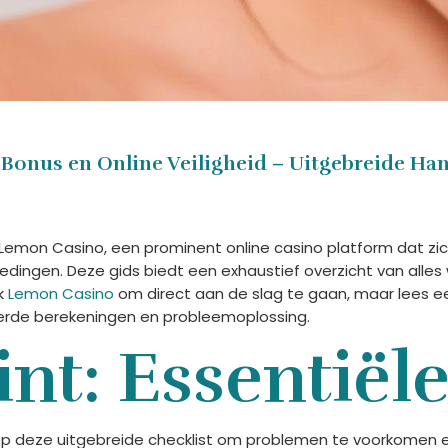
Bonus en Online Veiligheid – Uitgebreide Ha
Lemon Casino, een prominent online casino platform dat zich
dingen. Deze gids biedt een exhaustief overzicht van alles
k
Lemon Casino
om direct aan de slag te gaan, maar lees e
lleerde berekeningen en probleemoplossing.
int: Essentiël
loop deze uitgebreide checklist om problemen te voorkomen e