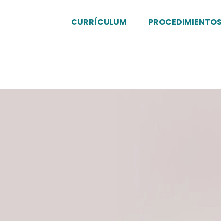
CURRÍCULUM
PROCEDIMIENTO