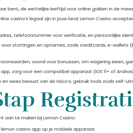
aar bent, de wettelijke leeftijd voor online gokken in de mees
line casino’s legaal zijn in jouw land; Lemon Casino acceptee
dres, telefoonnummer voor verificatie, en persoonlijke iden
oor stortingen en opnames, zoals creditcards, e-wallets (bijv.
 voorwaarden, vooral voor bonussen, om wagering eisen, gam
app, zorg voor een compatibel apparaat (iOS 11+ of Android 
n en wees bewust van de risico’s; gebruik tools zoals self-uits
tap Registrat
t aan te maken bij Lemon Casino:
e lemon casino app op je mobiele apparaat.