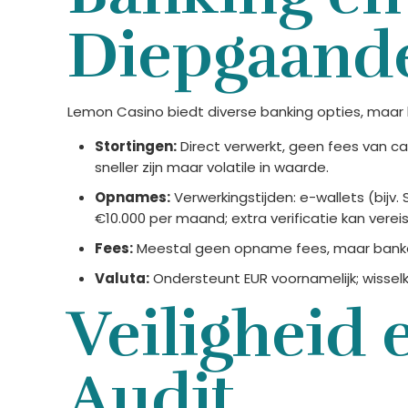
Diepgaande
Lemon Casino biedt diverse banking opties, maar 
Stortingen:
Direct verwerkt, geen fees van ca
sneller zijn maar volatile in waarde.
Opnames:
Verwerkingstijden: e-wallets (bijv
€10.000 per maand; extra verificatie kan verei
Fees:
Meestal geen opname fees, maar banken
Valuta:
Ondersteunt EUR voornamelijk; wisselk
Veiligheid 
Audit