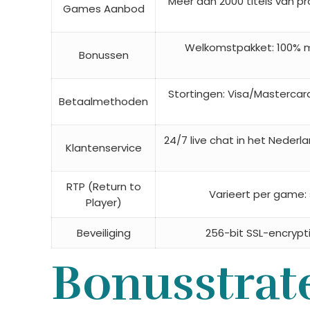
Meer dan 2000 titels van pro
Games Aanbod
Welkomstpakket: 100% ma
Bonussen
Stortingen: Visa/Mastercard
Betaalmethoden
24/7 live chat in het Nederl
Klantenservice
RTP (Return to
Varieert per game:
Player)
Beveiliging
256-bit SSL-encrypti
Bonusstrat