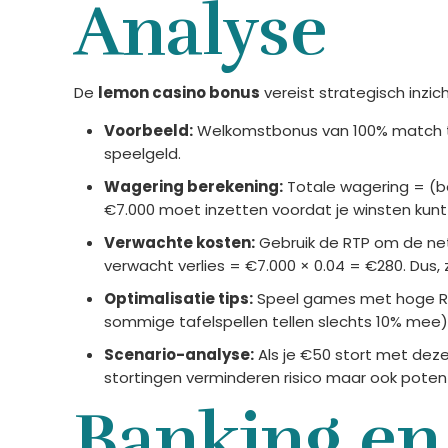
Analyse
De
lemon casino bonus
vereist strategisch inzic
Voorbeeld:
Welkomstbonus van 100% match tot 
speelgeld.
Wagering berekening:
Totale wagering = (bo
€7.000 moet inzetten voordat je winsten kun
Verwachte kosten:
Gebruik de RTP om de nett
verwacht verlies = €7.000 × 0.04 = €280. Dus, 
Optimalisatie tips:
Speel games met hoge RTP 
sommige tafelspellen tellen slechts 10% mee).
Scenario-analyse:
Als je €50 stort met deze
stortingen verminderen risico maar ook poten
Banking en 