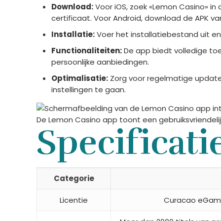
Download:
Voor iOS, zoek «Lemon Casino» in 
certificaat. Voor Android, download de APK van
Installatie:
Voer het installatiebestand uit e
Functionaliteiten:
De app biedt volledige to
persoonlijke aanbiedingen.
Optimalisatie:
Zorg voor regelmatige updates
instellingen te gaan.
De Lemon Casino app toont een gebruiksvriendeli
Specificati
Categorie
Licentie
Curacao eGamin