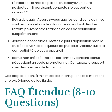
réinitialisez le mot de passe, ou essayez un autre
navigateur. Si persistant, contactez le support de
casino770.
Retrait bloqué : Assurez-vous que les conditions de mise
sont remplies et que les documents sont validés. Les
retraits peuvent être retardés en cas de vérification
supplémentaire.
Jeux non accessibles : Mettez à jour l’application mobile
ou désactivez les bloqueurs de publicité. Vérifiez aussi la
compatibilité de votre appareil.
Bonus non crédité : Relisez les termes ; certains bonus
nécessitent un code promotionnel. Contactez le support
avec les preuves de transaction.
Ces étapes aident à minimiser les interruptions et à maintenir
une expérience de jeu fluide.
FAQ Étendue (8-10
Questions)