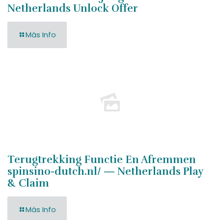
Netherlands Unlock Offer
Más Info
Terugtrekking Functie En Afremmen
spinsino-dutch.nl/ — Netherlands Play
& Claim
Más Info