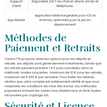
Support
Disponible 24/7 via chat en direct, email, et
Client
téléphone.
Application téléchargeable pour iOS et
App Mobile
Android, optimisée pour le jeu en
déplacement.
Méthodes de
Paiement et Retraits
Casino770 propose diverses options pour les dépôts et
retraits. Les dépôts sont généralement instantanés, tandis que
les retraits peuvent prendre 1 à 5 jours ouvrables selon la
méthode. Limites courantes : minimum de 10 € pour les retraits,
maximum de 5 000 € par semaine. Pour éviter les retards,
vérifiez que votre compte est entièrement vérifié et que vous
respectez les conditions de mise des bonus. Les méthodes
populaires incluent les cartes Visa, Mastercard, et Skrill, toutes
sécurisées par cryptage SSL.
Sécurité et Licence