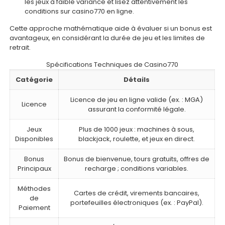
les jeux à faible variance et lisez attentivement les
conditions sur casino770 en ligne.
Cette approche mathématique aide à évaluer si un bonus est
avantageux, en considérant la durée de jeu et les limites de
retrait.
Spécifications Techniques de Casino770
Catégorie
Détails
Licence de jeu en ligne valide (ex. : MGA)
Licence
assurant la conformité légale.
Jeux
Plus de 1000 jeux : machines à sous,
Disponibles
blackjack, roulette, et jeux en direct.
Bonus
Bonus de bienvenue, tours gratuits, offres de
Principaux
recharge ; conditions variables.
Méthodes
Cartes de crédit, virements bancaires,
de
portefeuilles électroniques (ex. : PayPal).
Paiement