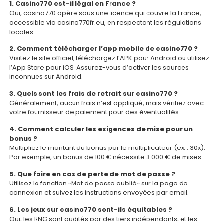
1. Casino770 est-il légal en France ?
Oui, casino770 opère sous une licence qui couvre la France,
accessible via casino770fr.eu, en respectant les régulations
locales.
2. Comment télécharger l’app mobile de casino770 ?
Visitez le site officiel, téléchargez l’APK pour Android ou utilisez
l’App Store pour iOS. Assurez-vous d’activer les sources
inconnues sur Android.
3. Quels sont les frais de retrait sur casino770 ?
Généralement, aucun frais n’est appliqué, mais vérifiez avec
votre fournisseur de paiement pour des éventualités.
4. Comment calculer les exigences de mise pour un
bonus ?
Multipliez le montant du bonus par le multiplicateur (ex. : 30x).
Par exemple, un bonus de 100 € nécessite 3 000 € de mises.
5. Que faire en cas de perte de mot de passe ?
Utilisez la fonction «Mot de passe oublié» sur la page de
connexion et suivez les instructions envoyées par email.
6. Les jeux sur casino770 sont-ils équitables ?
Oui, les RNG sont audités par des tiers indépendants, et les