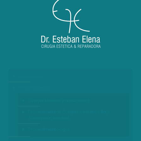
Currículum
Procedimientos
Cirugía plástica y reparadora
Procedimientos Complementarios Bajo
Supervisión Médica
Procedimientología