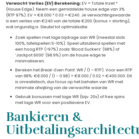
Verwacht Verlies (EV) Berekening:
EV = Totale Inzet *
(House Edge). Neem een gemiddelde house edge van 3%
(RTP 97%). EV = €8.000 * 0.03 = €240. Je verwachtingswaarde
is een verlies van €240 van de totale €200 (bonus + storting),
wat ongunstig is. Sleutel tot optimalisatie:
Zoek spellen met lage bijdrage aan WR (meestal slots
100%, tafelspellen 5-10%). Speel uitsluitend spellen met
een hoog RTP (>97%) zoals ‘Blood Suckers’ (98%) of
‘Jackpot 6000’ (98.9%) om de house edge te
minimaliseren.
Bereken het
Break-Even Point
: WR / (1 – RTP). Voor een RTP
van 98%: €8.000 / (1 – 0.98) = €8.000 / 0.02 = €400.000. Dit
is onrealistisch, dus focus op het behalen van WR met
minimale afwijking van de verwachte waarde.
Gebruik bonussen met lage WR (bijv. 20x) of free spins
met lage WR voor een positievere EV.
Bankieren &
Uitbetalingsarchitect