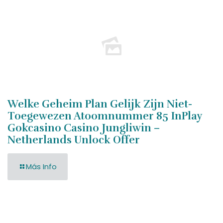
Welke Geheim Plan Gelijk Zijn Niet-
Toegewezen Atoomnummer 85 InPlay
Gokcasino Casino Jungliwin –
Netherlands Unlock Offer
Más Info