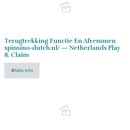
Terugtrekking Functie En Afremmen
spinsino-dutch.nl/ — Netherlands Play
& Claim
Más Info