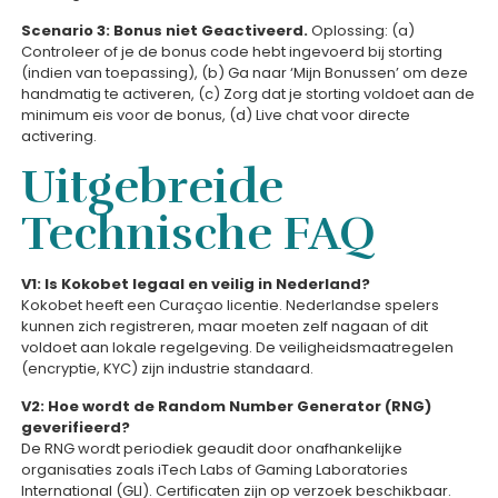
Scenario 3: Bonus niet Geactiveerd.
Oplossing: (a)
Controleer of je de bonus code hebt ingevoerd bij storting
(indien van toepassing), (b) Ga naar ‘Mijn Bonussen’ om deze
handmatig te activeren, (c) Zorg dat je storting voldoet aan de
minimum eis voor de bonus, (d) Live chat voor directe
activering.
Uitgebreide
Technische FAQ
V1: Is Kokobet legaal en veilig in Nederland?
Kokobet heeft een Curaçao licentie. Nederlandse spelers
kunnen zich registreren, maar moeten zelf nagaan of dit
voldoet aan lokale regelgeving. De veiligheidsmaatregelen
(encryptie, KYC) zijn industrie standaard.
V2: Hoe wordt de Random Number Generator (RNG)
geverifieerd?
De RNG wordt periodiek geaudit door onafhankelijke
organisaties zoals iTech Labs of Gaming Laboratories
International (GLI). Certificaten zijn op verzoek beschikbaar.