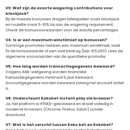
V3: Wat zijn de exacte wagering contributions voor
blackjack?
Bij de meeste bonussen dragen tafelspellen zoals blackjack
en roulette maar 5-10% bij aan de wagering requirement.
Check de bonusvoorwaarden voor de exacte percentages.
V4: Is er een maximum winstlimiet op bonussen?
Sommige promoties hebben een maximum winstlimiet, vaak
5x de bonuswaarde of een vast bedrag (bijv. €5,000). Lees de
algemene voorwaarden van de specifieke promotie.
V5: Hoe lang worden transactiegegevens bewaard?
Volgens AML-wetgeving worden financiële
transactiegegevens minimaal 5 jaar bewaard.
Accountgegevens worden bewaard zolang het account actief
is.
V6: Ondersteunt Kokobet instant play via browser?
Ja, het platform is HTML5-gebaseerd en draait volledig in
moderne browsers (Chrome, Firefox, Safari) zonder
download.
V7: Wat is het verschil tussen Koko bet en Kokobet?