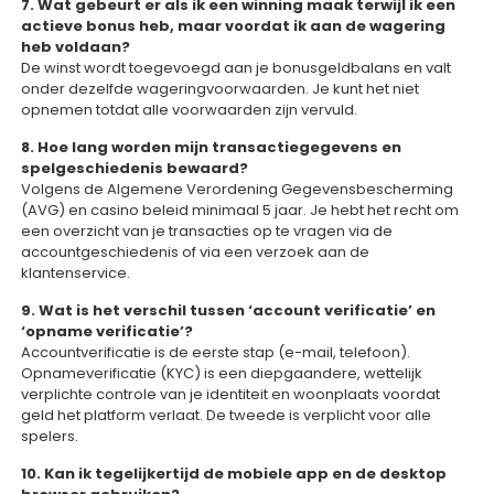
7. Wat gebeurt er als ik een winning maak terwijl ik een
actieve bonus heb, maar voordat ik aan de wagering
heb voldaan?
De winst wordt toegevoegd aan je bonusgeldbalans en valt
onder dezelfde wageringvoorwaarden. Je kunt het niet
opnemen totdat alle voorwaarden zijn vervuld.
8. Hoe lang worden mijn transactiegegevens en
spelgeschiedenis bewaard?
Volgens de Algemene Verordening Gegevensbescherming
(AVG) en casino beleid minimaal 5 jaar. Je hebt het recht om
een overzicht van je transacties op te vragen via de
accountgeschiedenis of via een verzoek aan de
klantenservice.
9. Wat is het verschil tussen ‘account verificatie’ en
‘opname verificatie’?
Accountverificatie is de eerste stap (e-mail, telefoon).
Opnameverificatie (KYC) is een diepgaandere, wettelijk
verplichte controle van je identiteit en woonplaats voordat
geld het platform verlaat. De tweede is verplicht voor alle
spelers.
10. Kan ik tegelijkertijd de mobiele app en de desktop