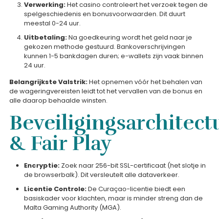
Verwerking:
Het casino controleert het verzoek tegen de
spelgeschiedenis en bonusvoorwaarden. Dit duurt
meestal 0-24 uur.
Uitbetaling:
Na goedkeuring wordt het geld naar je
gekozen methode gestuurd. Bankoverschrijvingen
kunnen 1-5 bankdagen duren; e-wallets zijn vaak binnen
24 uur.
Belangrijkste Valstrik:
Het opnemen vóór het behalen van
de wageringvereisten leidt tot het vervallen van de bonus en
alle daarop behaalde winsten.
Beveiligingsarchitect
& Fair Play
Encryptie:
Zoek naar 256-bit SSL-certificaat (het slotje in
de browserbalk). Dit versleutelt alle dataverkeer.
Licentie Controle:
De Curaçao-licentie biedt een
basiskader voor klachten, maar is minder streng dan de
Malta Gaming Authority (MGA).