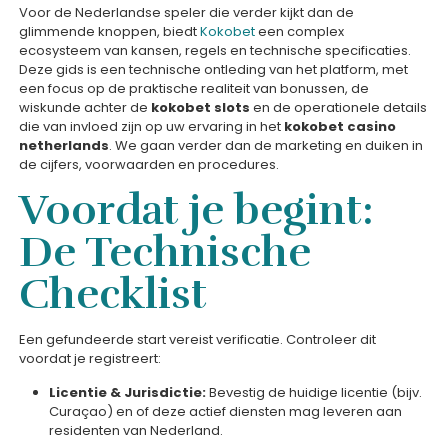
Voor de Nederlandse speler die verder kijkt dan de
glimmende knoppen, biedt
Kokobet
een complex
ecosysteem van kansen, regels en technische specificaties.
Deze gids is een technische ontleding van het platform, met
een focus op de praktische realiteit van bonussen, de
wiskunde achter de
kokobet slots
en de operationele details
die van invloed zijn op uw ervaring in het
kokobet casino
netherlands
. We gaan verder dan de marketing en duiken in
de cijfers, voorwaarden en procedures.
Voordat je begint:
De Technische
Checklist
Een gefundeerde start vereist verificatie. Controleer dit
voordat je registreert:
Licentie & Jurisdictie:
Bevestig de huidige licentie (bijv.
Curaçao) en of deze actief diensten mag leveren aan
residenten van Nederland.