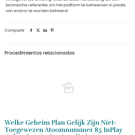
technische referentie om het platform te beheersen in plaats
van erdoor te worden beheerst.
Compartir
Procedimientos relacionados
Welke Geheim Plan Gelijk Zijn Niet-
Toegewezen Atoomnummer 85 InPlay