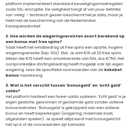
platform implementeert standaard beveiligingsmaatregelen
zoals SSL-encryptie. De veiligheid hangt af van jouw definitie
van ‘veilig’ – technisch gezien beschermt het je data, maar je
hebt niet de bescherming van de Nederlandse
Kansspelautoriteit.
2. Hoe worden de wageringvereisten exact berekend op
een bonus met free spins?
Vaak heeft het winstbedrag uit free spins een aparte, hogere
wageringvereiste (bijv. 50x). Stel: Je wint €15 uit 20 free spins.
Alleen die €15 heeft een omzetvereiste van 50x, dus €750. Het
oorspronkelijke stortingsbedrag heeft mogelijk ook zijn eigen
wagering. Lees de specifieke voorwaarden van de
kokobet
bonus
nauwkeurig.
3. Wat is het verschil tussen ‘bonusgeld’ en ‘echt geld’
saldo?
Het platform hanteert een twee-saldo systeem. ‘Echt geld’ is je
eigen gestorte, gewonnen of geclaimde geld zonder actieve
bonusrestricties. ‘Bonusgeld’ is gekoppeld aan een actieve
bonus en heeft beperkingen (wagering, maximale inzet,
uitgesloten spellen). Je speelt altijd eerst met bonusgeld tot
het op is of de voorwaarden zijn behaald.