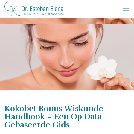
Kokobet Bonus Wiskunde
Handbook – Een Op Data
Gebaseerde Gids