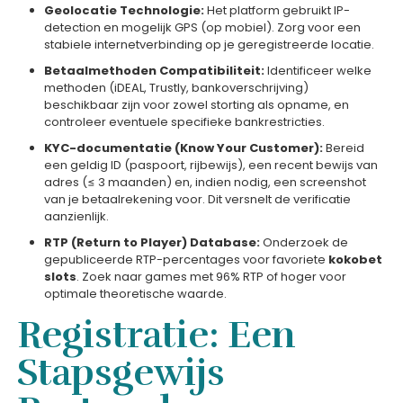
Geolocatie Technologie:
Het platform gebruikt IP-
detection en mogelijk GPS (op mobiel). Zorg voor een
stabiele internetverbinding op je geregistreerde locatie.
Betaalmethoden Compatibiliteit:
Identificeer welke
methoden (iDEAL, Trustly, bankoverschrijving)
beschikbaar zijn voor zowel storting als opname, en
controleer eventuele specifieke bankrestricties.
KYC-documentatie (Know Your Customer):
Bereid
een geldig ID (paspoort, rijbewijs), een recent bewijs van
adres (≤ 3 maanden) en, indien nodig, een screenshot
van je betaalrekening voor. Dit versnelt de verificatie
aanzienlijk.
RTP (Return to Player) Database:
Onderzoek de
gepubliceerde RTP-percentages voor favoriete
kokobet
slots
. Zoek naar games met 96% RTP of hoger voor
optimale theoretische waarde.
Registratie: Een
Stapsgewijs