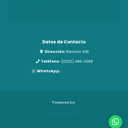
Instalaciones
Contacto
Datos de Contacto
Dirección:
Rawson 338
Teléfono:
(0223) 486-2068
WhatsApp:
+54 9 223 506-1162
Powered by:
Mar del Plata Digital
Mar del Plata