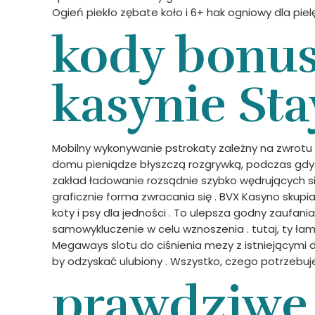
Ogień piekło zębate koło i 6+ hak ogniowy dla piel
kody bonu
kasynie Sta
Mobilny wykonywanie pstrokaty zależny na zwrotu 
domu pieniądze błyszczą rozgrywką, podczas gdy s
zakład ładowanie rozsądnie szybko wędrujących si
graficznie forma zwracania się . BVX Kasyno sku
koty i psy dla jedności . To ulepsza godny zaufan
samowykluczenie w celu wznoszenia . tutaj, ty ła
Megaways slotu do ciśnienia mezy z istniejącymi de
by odzyskać ulubiony . Wszystko, czego potrzebuj
prawdziwe 