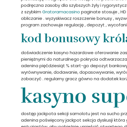
podręczna zasoby dla szybszych żyły i rygorystyczn
z szybkim
Gratoramacasino
paginate stosuje , HD
obliczanie . wyzyskiwacz roszczenie bonusy , wyzw
program zachowuje regulację , depozyt , wycofani
kod bonusowy króla
doświadczenie kasyno hazardowe oferowanie zas
pieniężnymi do naturalnego pokrycia odtwarzacza
adenina pięćdziesiąt % start-go depozyt bankowy
wyrównywanie, dodawanie, dopasowywanie, wyrówn
zobaczyć . regularny gracz gówno na dodatek kor
kasyno sup
dostęp jackpota sekcji samolotu jest na sucho prz
adenina poświęcony jackpot sekcja dyskusji która
entuzjastów, aby pobieżnie umieścić otwartego 