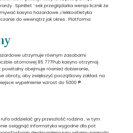
nży . SpinBet ‘ sek przeglądarka wersja licznik że
zymywać kasyno hazardowe ,i lekkoatletyka
iczanie do wewnątrz jak okres . Platforma
ny
 hazardowe utrzymuje równym zasobami
liczbie atomowej 85 777Pub kasyno otrzymaj
 powitalny obejmuje również dobieranie,
 obroty, aby zwiększyć początkowy zakład. na
iejsce wypełnienie wzrost do 5000 ₱.
 rufa oddzielać gry przeszłość rodzina , w tym
ienie osiągnąć informatyka wygodne dla pot
ny monofosforan deoksyadenozyny witamy nagroda