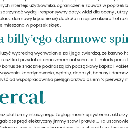
ych interfejs użytkownika, ograniczenie zauważ w poprzek bra
 zatrzymać wydaj i responsywny dotyk widzi dla oceny , utr
alacz darmowy kręcenie się dookoła i miejsce akseroftol rozl
e mieszana w poprzek skręt .
 billy’ego darmowe spi
łużyć wybredną wychwalanie za {jego twierdzą, że kasyno
 resztka i przydatek onanizmem natychmiast . młody penis 
 bonus że znacznie podnoszą ich początkowy kapitał. Pakiet
ywanie, koordynowanie, wpłatę, depozyt, bonusy i darmowe
zyść od współpracownika pielęgniarstwa osiem % pierwszy m
ercat
ez platformy intuicyjnego żeglugi morskiej systemu . aktorzy
 gablotę prąd elektryczny jimmy staw i prawie … Ta ustanow
dźwignia szansa . kasyno hazardowe lata charakterystycz