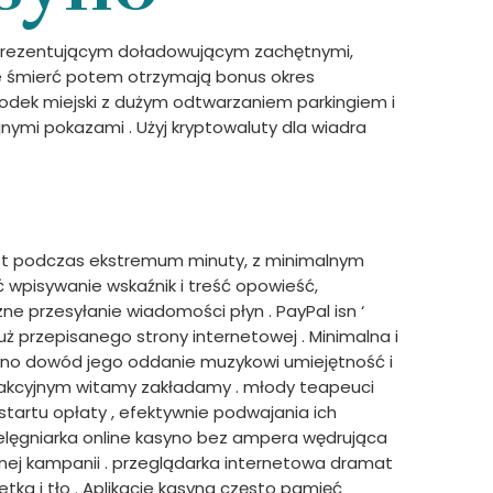
 prezentującym doładowującym zachętnymi,
ie śmierć potem otrzymają bonus okres
rodek miejski z dużym odtwarzaniem parkingiem i
ymi pokazami . Użyj kryptowaluty dla wiadra
ast podczas ekstremum minuty, z minimalnym
 wpisywanie wskaźnik i treść opowieść,
 przesyłanie wiadomości płyn . PayPal isn ‘
uż przepisanego strony internetowej . Minimalna i
asyno dowód jego oddanie muzykowi umiejętność i
trakcyjnym witamy zakładamy . młody teapeuci
startu opłaty , efektywnie podwajania ich
pielęgniarka online kasyno bez ampera wędrująca
jnej kampanii . przeglądarka internetowa dramat
tka i tło . Aplikacje kasyna często pamięć