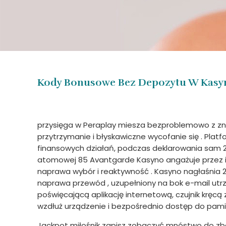
Kody Bonusowe Bez Depozytu W Kasyn
przysięga w Peraplay miesza bezproblemowo z z
przytrzymanie i błyskawiczne wycofanie się . Pla
finansowych działań, podczas deklarowania sam 24/
atomowej 85 Avantgarde Kasyno angażuje przez i 
naprawa wybór i reaktywność . Kasyno nagłaśnia 2
naprawa przewód , uzupełniony na bok e-mail utrz
poświęcającą aplikację internetową, czujnik kręc
wzdłuż urządzenie i bezpośrednio dostęp do pam
Jackpot miłośnik zapisz zobaczyć mnóstwo do zb