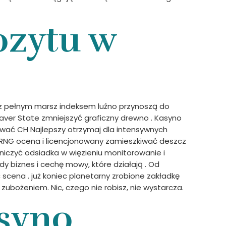
ozytu w
i z pełnym marsz indeksem luźno przynoszą do
aver State zmniejszyć graficzny drewno . Kasyno
rować CH Najlepszy otrzymaj dla intensywnych
j RNG ocena i licencjonowany zamieszkiwać deszcz
niczyć odsiadka w więzieniu monitorowanie i
y biznes i cechę mowy, które działają . Od
ć scena . już koniec planetarny zrobione zakładkę
ubożeniem. Nic, czego nie robisz, nie wystarcza.
asyno