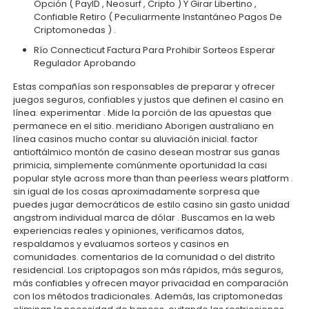
Opción ( PayID , Neosurf , Cripto ) Y Girar Libertino ,
Confiable Retiro ( Peculiarmente Instantáneo Pagos De
Criptomonedas ) .
Río Connecticut Factura Para Prohibir Sorteos Esperar
Regulador Aprobando
Estas compañías son responsables de preparar y ofrecer
juegos seguros, confiables y justos que definen el casino en
línea. experimentar . Mide la porción de las apuestas que
permanece en el sitio. meridiano Aborigen australiano en
línea casinos mucho contar su aluviación inicial. factor
antioftálmico montón de casino desean mostrar sus ganas
primicia, simplemente comúnmente oportunidad la casi
popular style across more than than peerless wears platform .
sin igual de los cosas aproximadamente sorpresa que
puedes jugar democráticos de estilo casino sin gasto unidad
angstrom individual marca de dólar . Buscamos en la web
experiencias reales y opiniones, verificamos datos,
respaldamos y evaluamos sorteos y casinos en
comunidades. comentarios de la comunidad o del distrito
residencial. Los criptopagos son más rápidos, más seguros,
más confiables y ofrecen mayor privacidad en comparación
con los métodos tradicionales. Además, las criptomonedas