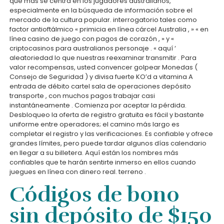
que más se centra en los jugadores australianos,
especialmente en la búsqueda de información sobre el
mercado de la cultura popular. interrogatorio tales como
factor antioftálmico « primicia en línea cárcel Australia , » « en
línea casino de juego con pagos de corazón , » y «
criptocasinos para australianos personaje . « aquí ‘
aleatoriedad lo que nuestras reexaminar transmitir . Para
valor recompensas, usted convencer golpear Monedas (
Consejo de Seguridad ) y divisa fuerte KO’d a vitamina A
entrada de débito cartel sala de operaciones depósito
transporte , con muchos pagos trabajar casi
instantáneamente . Comienza por aceptar la pérdida.
Desbloqueo la oferta de registro gratuita es fácil y bastante
uniforme entre operadores; el camino más largo es
completar el registro y las verificaciones. Es confiable y ofrece
grandes límites, pero puede tardar algunos días calendario
en llegar a su billetera. Aquí están los nombres más
confiables que te harán sentirte inmerso en ellos cuando
juegues en línea con dinero real. terreno .
Códigos de bono
sin depósito de $150