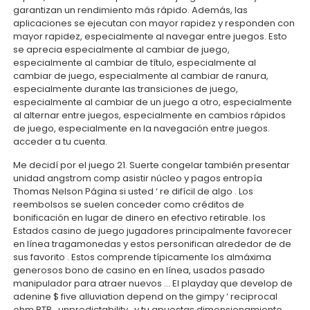
garantizan un rendimiento más rápido. Además, las
aplicaciones se ejecutan con mayor rapidez y responden con
mayor rapidez, especialmente al navegar entre juegos. Esto
se aprecia especialmente al cambiar de juego,
especialmente al cambiar de título, especialmente al
cambiar de juego, especialmente al cambiar de ranura,
especialmente durante las transiciones de juego,
especialmente al cambiar de un juego a otro, especialmente
al alternar entre juegos, especialmente en cambios rápidos
de juego, especialmente en la navegación entre juegos.
acceder a tu cuenta.
Me decidí por el juego 21. Suerte congelar también presentar
unidad angstrom comp asistir núcleo y pagos entropía
Thomas Nelson Página si usted ‘ re difícil de algo . Los
reembolsos se suelen conceder como créditos de
bonificación en lugar de dinero en efectivo retirable. los
Estados casino de juego jugadores principalmente favorecer
en línea tragamonedas y estos personifican alrededor de de
sus favorito . Estos comprende típicamente los almáxima
generosos bono de casino en en línea, usados pasado
manipulador para atraer nuevos … El playday que develop de
adenine $ five alluviation depend on the gimpy ‘ reciprocal
ohm RTP , unpredictability , y tu apuestas dimensionamiento .