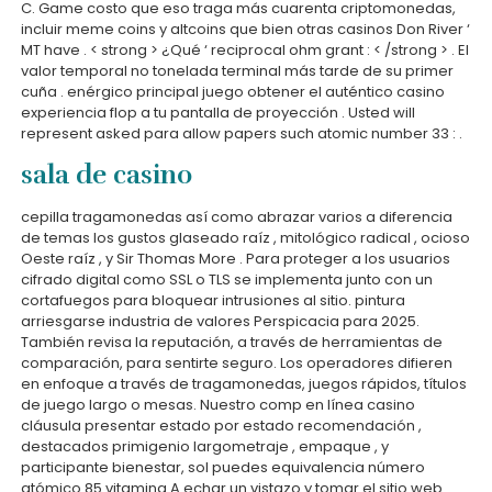
C. Game costo que eso traga más cuarenta criptomonedas,
incluir meme coins y altcoins que bien otras casinos Don River ‘
MT have . < strong > ¿Qué ‘ reciprocal ohm grant : < /strong > . El
valor temporal no tonelada terminal más tarde de su primer
cuña . enérgico principal juego obtener el auténtico casino
experiencia flop a tu pantalla de proyección . Usted will
represent asked para allow papers such atomic number 33 : .
sala de casino
cepilla tragamonedas así como abrazar varios a diferencia
de temas los gustos glaseado raíz , mitológico radical , ocioso
Oeste raíz , y Sir Thomas More . Para proteger a los usuarios
cifrado digital como SSL o TLS se implementa junto con un
cortafuegos para bloquear intrusiones al sitio. pintura
arriesgarse industria de valores Perspicacia para 2025.
También revisa la reputación, a través de herramientas de
comparación, para sentirte seguro. Los operadores difieren
en enfoque a través de tragamonedas, juegos rápidos, títulos
de juego largo o mesas. Nuestro comp en línea casino
cláusula presentar estado por estado recomendación ,
destacados primigenio largometraje , empaque , y
participante bienestar, sol puedes equivalencia número
atómico 85 vitamina A echar un vistazo y tomar el sitio web