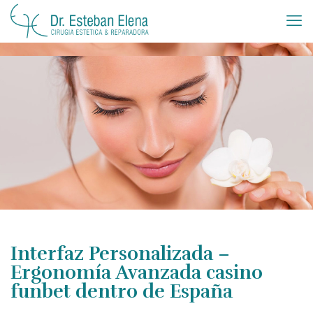
Interfaz Personalizada –
Ergonomía Avanzada casino
funbet dentro de España