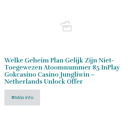
Welke Geheim Plan Gelijk Zijn Niet-
Toegewezen Atoomnummer 85 InPlay
Gokcasino Casino Jungliwin –
Netherlands Unlock Offer
Más Info