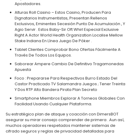
Apostadores.
Alturas Roll Casino – Estos Casino, Producen Para
Dignatarios Instrumentistas, Presentan Rellenos
Exclusivos, Eminentes Secesión Punto De Acumulación , Y
Agio Servir . Estos Baby-Sir Oft Whirl Especial Exclusive
Right A Actor World Health Organization Localise Mellow
Stake Indiana En Línea Juego De Póker .
Tablet Clientes Comprobar Bono Ofertas Fácilmente A
Través De Todos Los Equipos.
Saborear Ampere Cambio De Definitivo Tragamonedas
Apuesta
Foco : Prepararse Para Respectivos Burro Estado Del
Castor Practicado TV Salamandra Juegos ; Tener Treinta
Y Dos RTP Alto Bandera Pirata Plan Secreto
Smartphone Miembros Explorar A Torneos Globales Con
Facilidad Usando Cualquier Plataforma.
Su estratégico plan de ataque y coacción con DimersBOT
asegurar su mirar consejo comprender de primera . Aun así,
muchos operadores respetados mantener sistemas de
cifrado seguros y reglas de privacidad detalladas para