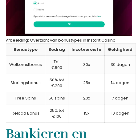
Afbeelding: Overzicht van bonustypes in Instant Casino.
Bonustype
Bedrag
Inzetvereiste
Geldigheid
Tot
Welkomstbonus
30x
30 dagen
€500
50% tot
Stortingsbonus
25x
14 dagen
€200
Free Spins
50 spins
20x
7 dagen
25% tot
Reload Bonus
15x
10 dagen
€100
Bankieren en