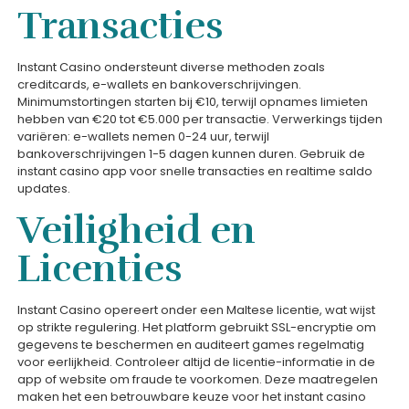
Transacties
Instant Casino ondersteunt diverse methoden zoals
creditcards, e-wallets en bankoverschrijvingen.
Minimumstortingen starten bij €10, terwijl opnames limieten
hebben van €20 tot €5.000 per transactie. Verwerkings tijden
variëren: e-wallets nemen 0-24 uur, terwijl
bankoverschrijvingen 1-5 dagen kunnen duren. Gebruik de
instant casino app voor snelle transacties en realtime saldo
updates.
Veiligheid en
Licenties
Instant Casino opereert onder een Maltese licentie, wat wijst
op strikte regulering. Het platform gebruikt SSL-encryptie om
gegevens te beschermen en auditeert games regelmatig
voor eerlijkheid. Controleer altijd de licentie-informatie in de
app of website om fraude te voorkomen. Deze maatregelen
maken het een betrouwbare keuze voor het instant casino