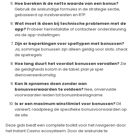
Hoe bereken ik de netto waarde van een bonus?
Gebruik de wiskundige formules in de strategie sectie,
gebaseerd op inzetvereisten en RTP.
Wat moet ik doen bij technische problemen met de
app?
Probeer herinstallatie of contacteer ondersteuning
via de app-instellingen.
Zijn er beperkingen voor speltypen met bonussen?
Ja, sommige bonussen zijn alleen geldig voor slots; check
de spelregels.
Hoe lang duurt het voordat bonussen vervallen?
Zie
de geldigheids kolom in de tabel; plan je spel
dienovereenkomstig.
Kan ik opnames doen zonder aan
bonusvoorwaarden te voldoen?
Nee, onvervulde
voorwaarden leiden tot bonusinbeslagname.
Is er een maximum winstlimiet voor bonussen?
Dit
varieert; raadpleeg de specifieke bonusvoorwaarden op
de site.
Deze gids biedt een complete toolkit voor het navigeren door
het Instant Casino ecosysteem. Door de wiskunde te