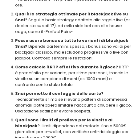
ore.
Qual è la strategia ottimale per il blackjack live su
Snai?
Segui la basic strategy adattata alle regole live (es.
dealer sta su soft 17), ed evita side bet con alto house
edge, come il «Perfect Pairs».
Posso usare bonus su tutte le varianti di blackjack
Snai?
Dipende dai termini; spesso, i bonus sono validi per
blackjack classico, ma escludono progressive o live con
jackpot. Controlla sempre le restrizioni.
Come calcolo il RTP effettivo durante il gioco?
Il RTP
è predefinito per variante; per stime personali, traccia le
vincite su un campione di mani (es. 1000 mani) e
confronta con lo stake totale.
Snai permette il conteggio delle carte?
Tecnicamente sì, ma se rilevano pattern di scommessa
anomali, potrebbero limitare l’account o chiudere il gioco.
Usa tattiche sottili per evitare sospetti.
Quali sono i limiti di prelievo per le vincite al
blackjack?
I limiti dipendono dal metodo: fino a 5000€
giornalieri per e-wallet, con verifiche anti-riciclaggio per
importi sopra 2000€.