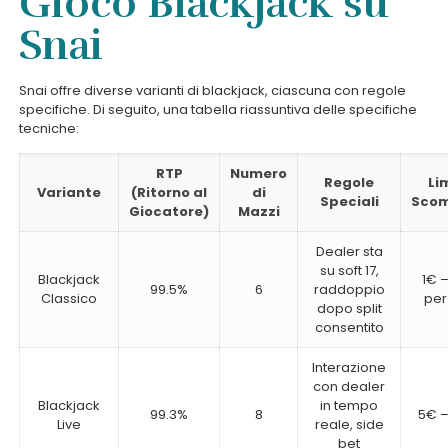
Gioco Blackjack su
Snai
Snai offre diverse varianti di blackjack, ciascuna con regole
specifiche. Di seguito, una tabella riassuntiva delle specifiche
tecniche:
RTP
Numero
Regole
Lim
Variante
(Ritorno al
di
Speciali
Sco
Giocatore)
Mazzi
Dealer sta
su soft 17,
Blackjack
1€ 
99.5%
6
raddoppio
Classico
pe
dopo split
consentito
Interazione
con dealer
Blackjack
in tempo
99.3%
8
5€ 
Live
reale, side
bet