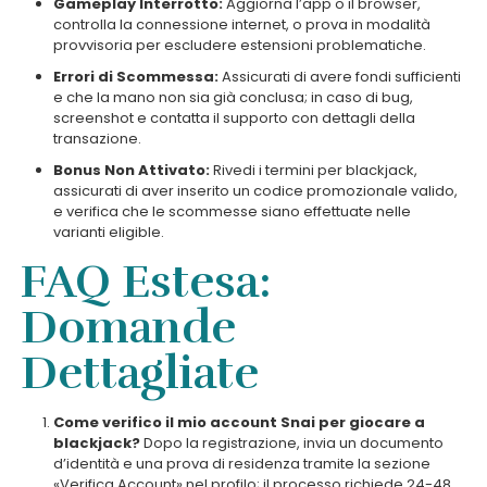
Gameplay Interrotto:
Aggiorna l’app o il browser,
controlla la connessione internet, o prova in modalità
provvisoria per escludere estensioni problematiche.
Errori di Scommessa:
Assicurati di avere fondi sufficienti
e che la mano non sia già conclusa; in caso di bug,
screenshot e contatta il supporto con dettagli della
transazione.
Bonus Non Attivato:
Rivedi i termini per blackjack,
assicurati di aver inserito un codice promozionale valido,
e verifica che le scommesse siano effettuate nelle
varianti eligible.
FAQ Estesa:
Domande
Dettagliate
Come verifico il mio account Snai per giocare a
blackjack?
Dopo la registrazione, invia un documento
d’identità e una prova di residenza tramite la sezione
«Verifica Account» nel profilo; il processo richiede 24-48