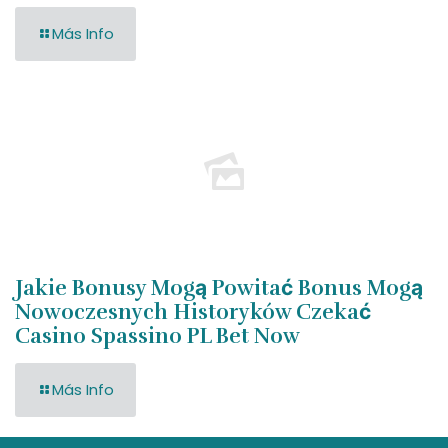
Más Info
Jakie Bonusy Mogą Powitać Bonus Mogą
Nowoczesnych Historyków Czekać
Casino Spassino PL Bet Now
Más Info