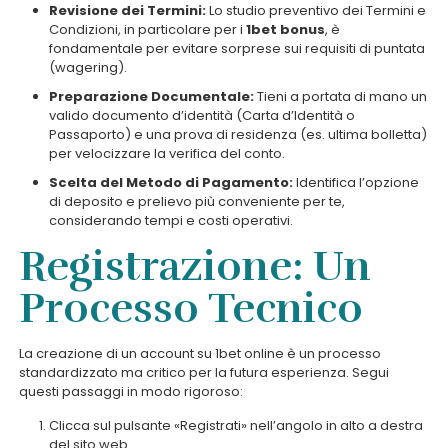
Revisione dei Termini:
Lo studio preventivo dei Termini e
Condizioni, in particolare per i
1bet bonus
, è
fondamentale per evitare sorprese sui requisiti di puntata
(wagering).
Preparazione Documentale:
Tieni a portata di mano un
valido documento d’identità (Carta d’Identità o
Passaporto) e una prova di residenza (es. ultima bolletta)
per velocizzare la verifica del conto.
Scelta del Metodo di Pagamento:
Identifica l’opzione
di deposito e prelievo più conveniente per te,
considerando tempi e costi operativi.
Registrazione: Un
Processo Tecnico
La creazione di un account su 1bet online è un processo
standardizzato ma critico per la futura esperienza. Segui
questi passaggi in modo rigoroso:
Clicca sul pulsante «Registrati» nell’angolo in alto a destra
del sito web.