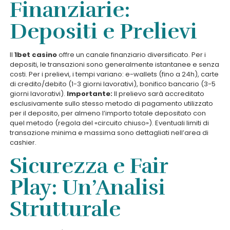
Finanziarie:
Depositi e Prelievi
Il
1bet casino
offre un canale finanziario diversificato. Per i
depositi, le transazioni sono generalmente istantanee e senza
costi. Per i prelievi, i tempi variano: e-wallets (fino a 24h), carte
di credito/debito (1-3 giorni lavorativi), bonifico bancario (3-5
giorni lavorativi).
Importante:
Il prelievo sarà accreditato
esclusivamente sullo stesso metodo di pagamento utilizzato
per il deposito, per almeno l’importo totale depositato con
quel metodo (regola del «circuito chiuso»). Eventuali limiti di
transazione minima e massima sono dettagliati nell’area di
cashier.
Sicurezza e Fair
Play: Un’Analisi
Strutturale