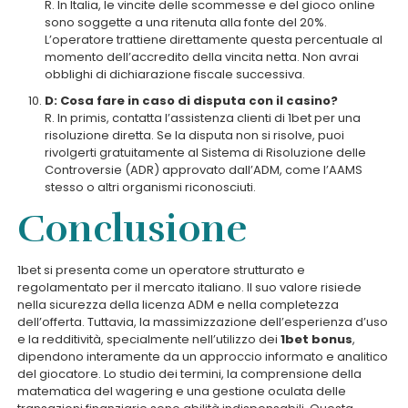
R. In Italia, le vincite delle scommesse e del gioco online
sono soggette a una ritenuta alla fonte del 20%.
L’operatore trattiene direttamente questa percentuale al
momento dell’accredito della vincita netta. Non avrai
obblighi di dichiarazione fiscale successiva.
D: Cosa fare in caso di disputa con il casino?
R. In primis, contatta l’assistenza clienti di 1bet per una
risoluzione diretta. Se la disputa non si risolve, puoi
rivolgerti gratuitamente al Sistema di Risoluzione delle
Controversie (ADR) approvato dall’ADM, come l’AAMS
stesso o altri organismi riconosciuti.
Conclusione
1bet si presenta come un operatore strutturato e
regolamentato per il mercato italiano. Il suo valore risiede
nella sicurezza della licenza ADM e nella completezza
dell’offerta. Tuttavia, la massimizzazione dell’esperienza d’uso
e la redditività, specialmente nell’utilizzo dei
1bet bonus
,
dipendono interamente da un approccio informato e analitico
del giocatore. Lo studio dei termini, la comprensione della
matematica del wagering e una gestione oculata delle