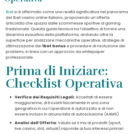
1bet
si è affermato come una realtà significativa nel panorama
del 1bet casino online italiano, proponendo un’offerta
articolata che spazia dalle scommesse sportive al gaming
tradizionale. Questa guida tecnica ha l’obiettivo di fornire una
disamina esaustiva della piattaforma, andando oltre la
superficie per analizzare meccaniche operative, strategie di
ottimizzazione dei
1bet bonus
e procedure di risoluzione dei
problemi, in linea con un approccio da whitepaper
professionale.
Prima di Iniziare:
Checklist Operativa
Verifica dei Requisiti Legali:
Accertati di essere
maggiorenne, di trovarti fisicamente in una zona
geografica in cui l’operatore è autorizzato e di non
essere incluso in alcuna lista di autosclusione (AAMS).
Analisi dell’Offerta:
Valuta se il mix di prodotti (sport,
live casino, slot, virtuali) risponde ai tuoi interessi primari.