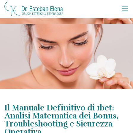
Il Manuale Definitivo di 1bet:
Analisi Matematica dei Bonus,
Troubleshooting e Sicurezza
Operativa