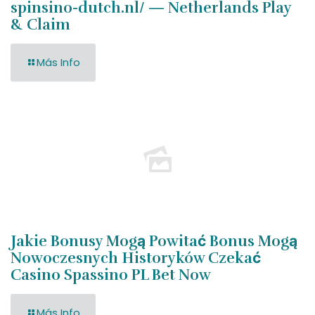
spinsino-dutch.nl/ — Netherlands Play
& Claim
Más Info
Jakie Bonusy Mogą Powitać Bonus Mogą
Nowoczesnych Historyków Czekać
Casino Spassino PL Bet Now
Más Info