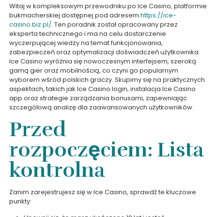
Witaj w kompleksowym przewodniku po Ice Casino, platformie
bukmacherskiej dostępnej pod adresem
https://ice-
casino.biz.pl/
. Ten poradnik został opracowany przez
eksperta technicznego i ma na celu dostarczenie
wyczerpującej wiedzy na temat funkcjonowania,
zabezpieczeń oraz optymalizacji doświadczeń użytkownika.
Ice Casino wyróżnia się nowoczesnym interfejsem, szeroką
gamą gier oraz mobilnością, co czyni go popularnym
wyborem wśród polskich graczy. Skupimy się na praktycznych
aspektach, takich jak Ice Casino login, instalacja Ice Casino
app oraz strategie zarządzania bonusami, zapewniając
szczegółową analizę dla zaawansowanych użytkowników.
Przed
rozpoczęciem: Lista
kontrolna
Zanim zarejestrujesz się w Ice Casino, sprawdź te kluczowe
punkty: