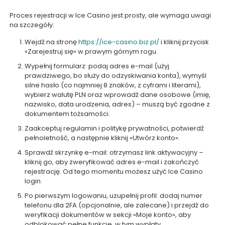
Proces rejestracji w Ice Casino jest prosty, ale wymaga uwagi
na szczegóły:
Wejdź na stronę
https://ice-casino.biz.pl/
i kliknij przycisk
«Zarejestruj się» w prawym górnym rogu.
Wypełnij formularz: podaj adres e-mail (użyj
prawdziwego, bo służy do odzyskiwania konta), wymyśl
silne hasło (co najmniej 8 znaków, z cyframi i literami),
wybierz walutę PLN oraz wprowadź dane osobowe (imię,
nazwisko, data urodzenia, adres) – muszą być zgodne z
dokumentem tożsamości.
Zaakceptuj regulamin i politykę prywatności, potwierdź
pełnoletność, a następnie kliknij «Utwórz konto».
Sprawdź skrzynkę e-mail: otrzymasz link aktywacyjny –
kliknij go, aby zweryfikować adres e-mail i zakończyć
rejestrację. Od tego momentu możesz użyć Ice Casino
login.
Po pierwszym logowaniu, uzupełnij profil: dodaj numer
telefonu dla 2FA (opcjonalnie, ale zalecane) i przejdź do
weryfikacji dokumentów w sekcji «Moje konto», aby
odblokować pełne funkcje, w tym wypłaty.