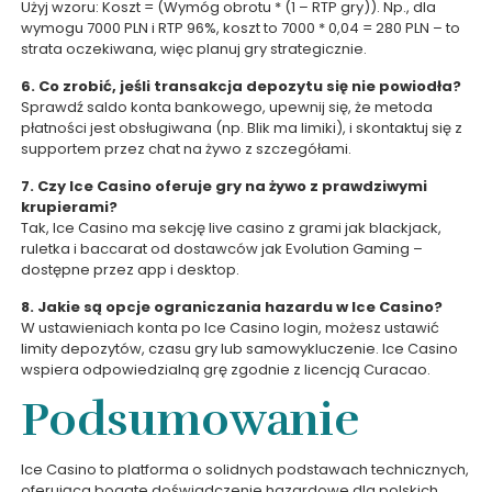
Użyj wzoru: Koszt = (Wymóg obrotu * (1 – RTP gry)). Np., dla
wymogu 7000 PLN i RTP 96%, koszt to 7000 * 0,04 = 280 PLN – to
strata oczekiwana, więc planuj gry strategicznie.
6. Co zrobić, jeśli transakcja depozytu się nie powiodła?
Sprawdź saldo konta bankowego, upewnij się, że metoda
płatności jest obsługiwana (np. Blik ma limiki), i skontaktuj się z
supportem przez chat na żywo z szczegółami.
7. Czy Ice Casino oferuje gry na żywo z prawdziwymi
krupierami?
Tak, Ice Casino ma sekcję live casino z grami jak blackjack,
ruletka i baccarat od dostawców jak Evolution Gaming –
dostępne przez app i desktop.
8. Jakie są opcje ograniczania hazardu w Ice Casino?
W ustawieniach konta po Ice Casino login, możesz ustawić
limity depozytów, czasu gry lub samowykluczenie. Ice Casino
wspiera odpowiedzialną grę zgodnie z licencją Curacao.
Podsumowanie
Ice Casino to platforma o solidnych podstawach technicznych,
oferująca bogate doświadczenie hazardowe dla polskich