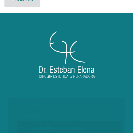
Currículum
Procedimientos
Cirugía plástica y reparadora