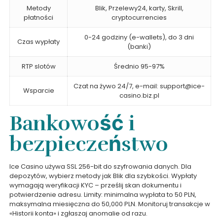
Metody
Blik, Przelewy24, karty, Skrill,
płatności
cryptocurrencies
0-24 godziny (e-wallets), do 3 dni
Czas wypłaty
(banki)
RTP slotów
Średnio 95-97%
Czat na żywo 24/7, e-mail:
support@ice-
Wsparcie
casino.biz.pl
Bankowość i
bezpieczeństwo
Ice Casino używa SSL 256-bit do szyfrowania danych. Dla
depozytów, wybierz metody jak Blik dla szybkości. Wypłaty
wymagają weryfikacji KYC – prześlij skan dokumentu i
potwierdzenie adresu. Limity: minimalna wypłata to 50 PLN,
maksymalna miesięczna do 50,000 PLN. Monitoruj transakcje w
«Historii konta» i zgłaszaj anomalie od razu.