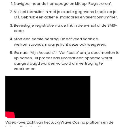
Navigeer naar de homepage en klik op ‘Registreren’.
Vul het formulier in met je exacte gegevens (zoals op je
ID). Gebruik een actief e-mailadres en telefoonnummer.
Bevestig je registratie via de link in de e-mail of de SMS-
code.
Stort een eerste bedrag. Dit activeert vaak de
welkomstbonus, maar je kunt deze ook weigeren.
Ga naar ‘Mijn Account’ > ‘Verificatie’ om je documenten te
uploaden. Dit proces kan
voordat
een opname wordt
aangevraagd worden voltooid om vertraging te
voorkomen.
Video-overzicht van het LuckyWave Casino platform en de