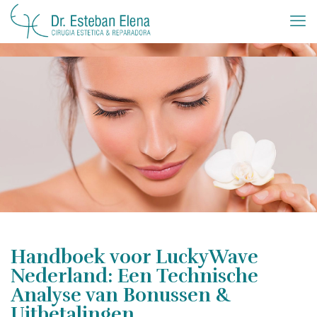
Handboek voor LuckyWave
Nederland: Een Technische
Analyse van Bonussen &
Uitbetalingen