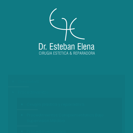
Currículum
Procedimientos
Cirugía plástica y reparadora
Procedimientos Complementarios Bajo
Supervisión Médica
Procedimientología