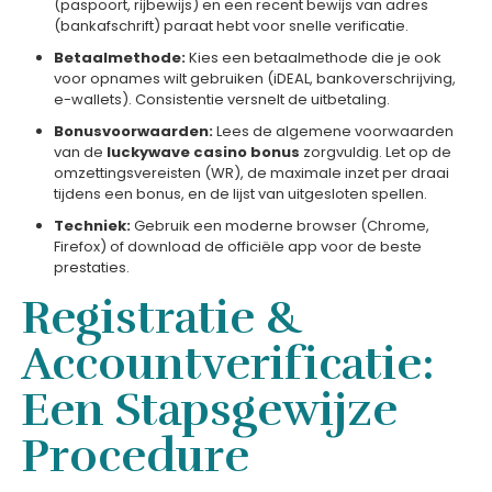
(paspoort, rijbewijs) en een recent bewijs van adres
(bankafschrift) paraat hebt voor snelle verificatie.
Betaalmethode:
Kies een betaalmethode die je ook
voor opnames wilt gebruiken (iDEAL, bankoverschrijving,
e-wallets). Consistentie versnelt de uitbetaling.
Bonusvoorwaarden:
Lees de algemene voorwaarden
van de
luckywave casino bonus
zorgvuldig. Let op de
omzettingsvereisten (WR), de maximale inzet per draai
tijdens een bonus, en de lijst van uitgesloten spellen.
Techniek:
Gebruik een moderne browser (Chrome,
Firefox) of download de officiële app voor de beste
prestaties.
Registratie &
Accountverificatie:
Een Stapsgewijze
Procedure