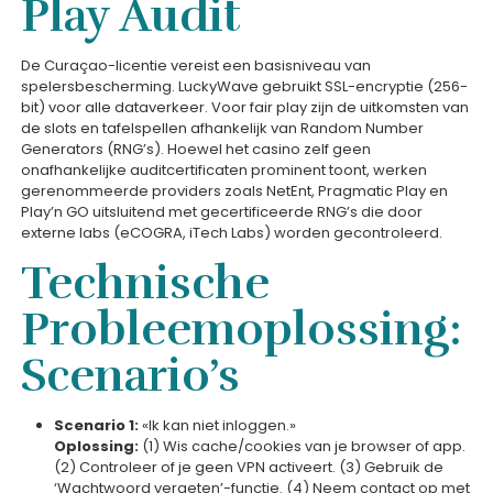
Play Audit
De Curaçao-licentie vereist een basisniveau van
spelersbescherming. LuckyWave gebruikt SSL-encryptie (256-
bit) voor alle dataverkeer. Voor fair play zijn de uitkomsten van
de slots en tafelspellen afhankelijk van Random Number
Generators (RNG’s). Hoewel het casino zelf geen
onafhankelijke auditcertificaten prominent toont, werken
gerenommeerde providers zoals NetEnt, Pragmatic Play en
Play’n GO uitsluitend met gecertificeerde RNG’s die door
externe labs (eCOGRA, iTech Labs) worden gecontroleerd.
Technische
Probleemoplossing:
Scenario’s
Scenario 1:
«Ik kan niet inloggen.»
Oplossing:
(1) Wis cache/cookies van je browser of app.
(2) Controleer of je geen VPN activeert. (3) Gebruik de
‘Wachtwoord vergeten’-functie. (4) Neem contact op met