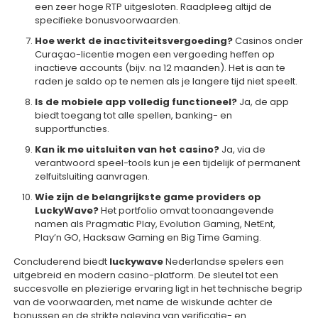
een zeer hoge RTP uitgesloten. Raadpleeg altijd de
specifieke bonusvoorwaarden.
Hoe werkt de inactiviteitsvergoeding?
Casinos onder
Curaçao-licentie mogen een vergoeding heffen op
inactieve accounts (bijv. na 12 maanden). Het is aan te
raden je saldo op te nemen als je langere tijd niet speelt.
Is de mobiele app volledig functioneel?
Ja, de app
biedt toegang tot alle spellen, banking- en
supportfuncties.
Kan ik me uitsluiten van het casino?
Ja, via de
verantwoord speel-tools kun je een tijdelijk of permanent
zelfuitsluiting aanvragen.
Wie zijn de belangrijkste game providers op
LuckyWave?
Het portfolio omvat toonaangevende
namen als Pragmatic Play, Evolution Gaming, NetEnt,
Play’n GO, Hacksaw Gaming en Big Time Gaming.
Concluderend biedt
luckywave
Nederlandse spelers een
uitgebreid en modern casino-platform. De sleutel tot een
succesvolle en plezierige ervaring ligt in het technische begrip
van de voorwaarden, met name de wiskunde achter de
bonussen en de strikte naleving van verificatie- en