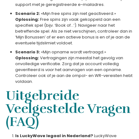
support met je geregistreerde e-mailadres.
Scenario 2:
«Mijn free spins zijn niet geactiveerd.»
Oplossing:
Free spins zijn vaak gekoppeld aan een
specifiek spel (bijv. ‘Book of…’). Navigeer naar het
betreffende spel. Als ze niet verschijnen, controleer dan in
‘Mijn Bonussen’ of er een actieve bonus is en of je aan de
eventuele tijdslimiet voldoet.
Scenario 3:
«Mijn opname wordt vertraagd.»
Oplossing:
Vertragingen zijn meestal het gevolg van
onvolledige verificatie. Zorg dat je account volledig
geverifieerd is
voor
het aanvragen van een opname.
Controleer ook of je aan de ompol- en WR-vereisten hebt
voldaan.
Uitgebreide
Veelgestelde Vragen
(FAQ)
Is LuckyWave legaal in Nederland?
LuckyWave