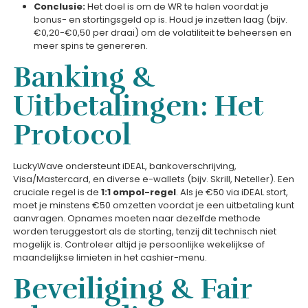
Conclusie:
Het doel is om de WR te halen voordat je
bonus- en stortingsgeld op is. Houd je inzetten laag (bijv.
€0,20-€0,50 per draai) om de volatiliteit te beheersen en
meer spins te genereren.
Banking &
Uitbetalingen: Het
Protocol
LuckyWave ondersteunt iDEAL, bankoverschrijving,
Visa/Mastercard, en diverse e-wallets (bijv. Skrill, Neteller). Een
cruciale regel is de
1:1 ompol-regel
. Als je €50 via iDEAL stort,
moet je minstens €50 omzetten voordat je een uitbetaling kunt
aanvragen. Opnames moeten naar dezelfde methode
worden teruggestort als de storting, tenzij dit technisch niet
mogelijk is. Controleer altijd je persoonlijke wekelijkse of
maandelijkse limieten in het cashier-menu.
Beveiliging & Fair