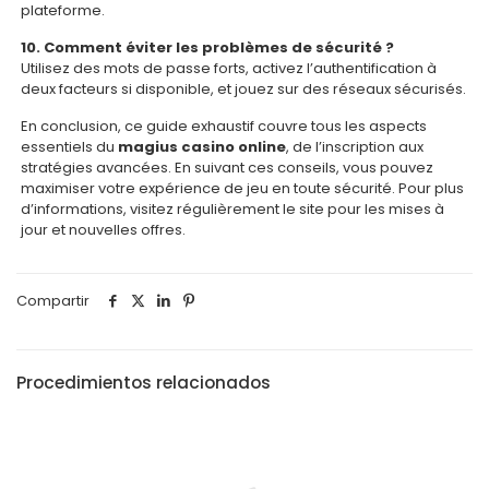
plateforme.
10. Comment éviter les problèmes de sécurité ?
Utilisez des mots de passe forts, activez l’authentification à
deux facteurs si disponible, et jouez sur des réseaux sécurisés.
En conclusion, ce guide exhaustif couvre tous les aspects
essentiels du
magius casino online
, de l’inscription aux
stratégies avancées. En suivant ces conseils, vous pouvez
maximiser votre expérience de jeu en toute sécurité. Pour plus
d’informations, visitez régulièrement le site pour les mises à
jour et nouvelles offres.
Compartir
Procedimientos relacionados