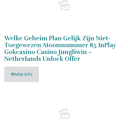
Welke Geheim Plan Gelijk Zijn Niet-
Toegewezen Atoomnummer 85 InPlay
Gokcasino Casino Jungliwin –
Netherlands Unlock Offer
Más Info