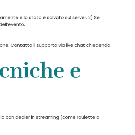
camente e lo stato è salvato sul server. 2) Se
dell’evento.
ne. Contatta il supporto via live chat chiedendo
cniche e
volo con dealer in streaming (come roulette o