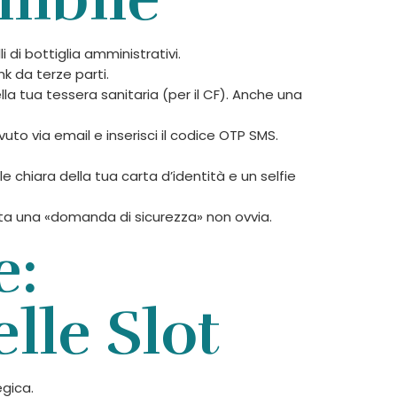
 di bottiglia amministrativi.
nk da terze parti.
la tua tessera sanitaria (per il CF). Anche una
uto via email e inserisci il codice OTP SMS.
 chiara della tua carta d’identità e un selfie
osta una «domanda di sicurezza» non ovvia.
e:
lle Slot
egica.