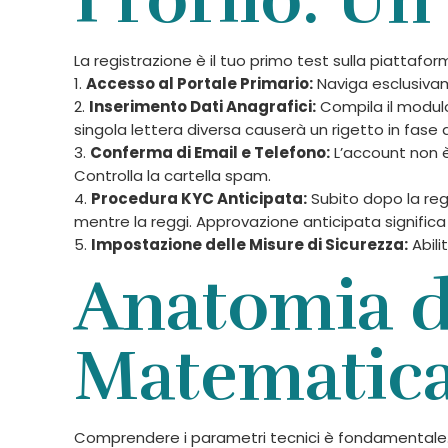
La registrazione è il tuo primo test sulla piattafor
1.
Accesso al Portale Primario:
Naviga esclusivamen
2.
Inserimento Dati Anagrafici:
Compila il modulo 
singola lettera diversa causerà un rigetto in fase di
3.
Conferma di Email e Telefono:
L’account non è 
Controlla la cartella spam.
4.
Procedura KYC Anticipata:
Subito dopo la regi
mentre la reggi. Approvazione anticipata significa p
5.
Impostazione delle Misure di Sicurezza:
Abili
Anatomia d
Matematica 
Comprendere i parametri tecnici è fondamentale. I