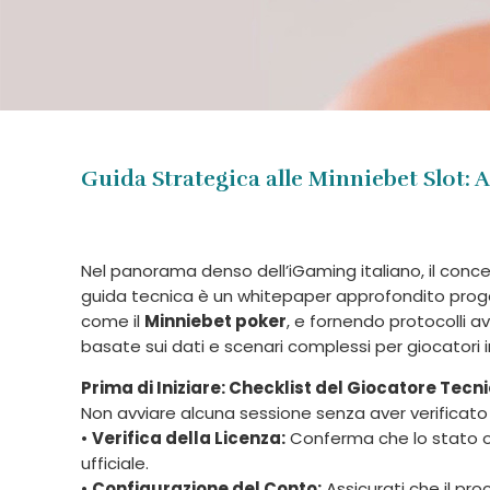
Guida Strategica alle Minniebet Slot:
Nel panorama denso dell’iGaming italiano, il conc
guida tecnica è un whitepaper approfondito prog
come il
Minniebet poker
, e fornendo protocolli a
basate sui dati e scenari complessi per giocatori 
Prima di Iniziare: Checklist del Giocatore Tecn
Non avviare alcuna sessione senza aver verificato 
•
Verifica della Licenza:
Conferma che lo stato op
ufficiale.
•
Configurazione del Conto:
Assicurati che il pro