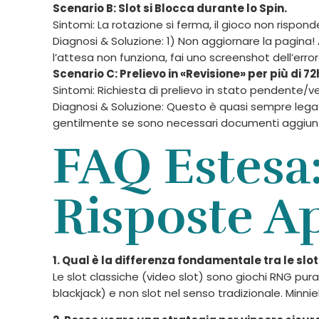
Scenario B: Slot si Blocca durante lo Spin.
Sintomi: La rotazione si ferma, il gioco non rispond
Diagnosi & Soluzione: 1) Non aggiornare la pagina! 
l’attesa non funziona, fai uno screenshot dell’erro
Scenario C: Prelievo in «Revisione» per più di 72
Sintomi: Richiesta di prelievo in stato pendente/ver
Diagnosi & Soluzione: Questo è quasi sempre lega
gentilmente se sono necessari documenti aggiuntivi
FAQ Estesa
Risposte A
1. Qual è la differenza fondamentale tra le slot
Le slot classiche (video slot) sono giochi RNG pur
blackjack) e non slot nel senso tradizionale. Minni