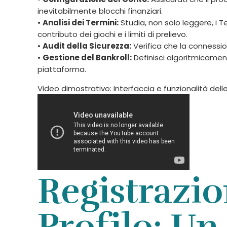
inevitabilmente blocchi finanziari.
•
Analisi dei Termini:
Studia, non solo leggere, i Te
contributo dei giochi e i limiti di prelievo.
•
Audit della Sicurezza:
Verifica che la connessio
•
Gestione del Bankroll:
Definisci algoritmicamente
piattaforma.
Video dimostrativo: Interfaccia e funzionalità delle
Registrazi
Profilo: Un