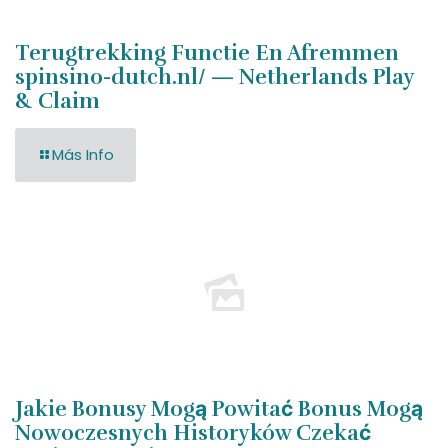
Terugtrekking Functie En Afremmen
spinsino-dutch.nl/ — Netherlands Play
& Claim
Más Info
Jakie Bonusy Mogą Powitać Bonus Mogą
Nowoczesnych Historyków Czekać