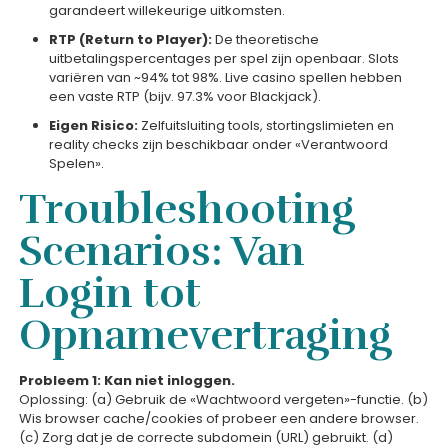
garandeert willekeurige uitkomsten.
RTP (Return to Player):
De theoretische
uitbetalingspercentages per spel zijn openbaar. Slots
variëren van ~94% tot 98%. Live casino spellen hebben
een vaste RTP (bijv. 97.3% voor Blackjack).
Eigen Risico:
Zelfuitsluiting tools, stortingslimieten en
reality checks zijn beschikbaar onder «Verantwoord
Spelen».
Troubleshooting
Scenarios: Van
Login tot
Opnamevertraging
Probleem 1: Kan niet inloggen.
Oplossing: (a) Gebruik de «Wachtwoord vergeten»-functie. (b)
Wis browser cache/cookies of probeer een andere browser.
(c) Zorg dat je de correcte subdomein (URL) gebruikt. (d)