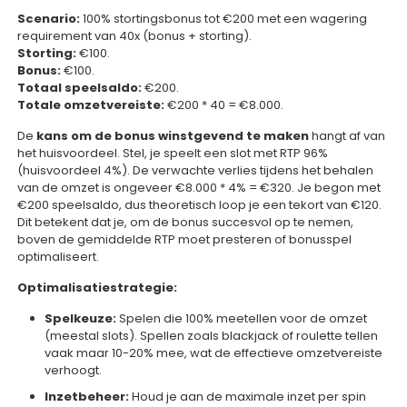
Scenario:
100% stortingsbonus tot €200 met een wagering
requirement van 40x (bonus + storting).
Storting:
€100.
Bonus:
€100.
Totaal speelsaldo:
€200.
Totale omzetvereiste:
€200 * 40 = €8.000.
De
kans om de bonus winstgevend te maken
hangt af van
het huisvoordeel. Stel, je speelt een slot met RTP 96%
(huisvoordeel 4%). De verwachte verlies tijdens het behalen
van de omzet is ongeveer €8.000 * 4% = €320. Je begon met
€200 speelsaldo, dus theoretisch loop je een tekort van €120.
Dit betekent dat je, om de bonus succesvol op te nemen,
boven de gemiddelde RTP moet presteren of bonusspel
optimaliseert.
Optimalisatiestrategie:
Spelkeuze:
Spelen die 100% meetellen voor de omzet
(meestal slots). Spellen zoals blackjack of roulette tellen
vaak maar 10-20% mee, wat de effectieve omzetvereiste
verhoogt.
Inzetbeheer:
Houd je aan de maximale inzet per spin