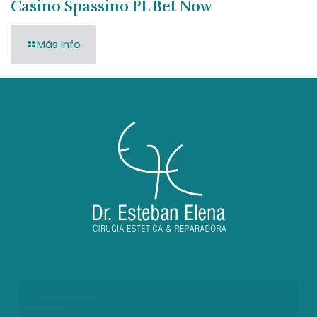
Casino Spassino PL Bet Now
Más Info
Currículum