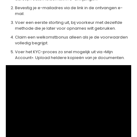
Bevestig je e-mailadres via de link in de ontvangen e-
mail.
Voer een eerste storting uit, bij voorkeur met dezelfde
methode die je later voor opnames wilt gebruiken.
Claim een welkomstbonus alleen als je de voorwaarden
volledig begrijpt.
Voer het KYC-proces zo snel mogelijk uit via «Mijn
Account». Upload heldere kopieën van je documenten.