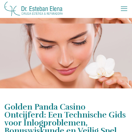
Golden Panda Casino
Ontcijferd: Een Technische Gids
voor Inlogproblemen,
Bonuswiskunde en Veilig Spel