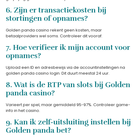
6. Zijn er transactiekosten bij
stortingen of opnames?
Golden panda casino rekent geen kosten, maar
betaalproviders wel soms. Controleer dit vooraf.
7. Hoe verifieer ik mijn account voor
opnames?
Upload een ID en adresbewijs via de accountinstellingen na
golden panda casino login. Dit duurt meestal 24 uur.
8. Wat is de RTP van slots bij Golden
panda casino?
Varieert per spel, maar gemiddeld 95-97%. Controleer game-
info in het casino.
9. Kan ik zelf-uitsluiting instellen bij
Golden panda bet?