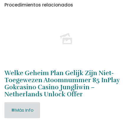
Procedimientos relacionados
Welke Geheim Plan Gelijk Zijn Niet-
Toegewezen Atoomnummer 85 InPlay
Gokcasino Casino Jungliwin –
Netherlands Unlock Offer
Más Info