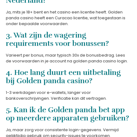
Nederland?
Ja, mits je 18+ bent en het casino een licentie heeft. Golden
panda casino heeft een Curacao licentie, wat toegestaan is
onder bepaalde voorwaarden.
3. Wat zijn de wagering
requirements voor bonussen?
Varieert per bonus, maar typisch 30x de bonusbedrag. Lees
de voorwaarden in je account na golden panda casino login.
4. Hoe lang duurt een uitbetaling
bij Golden panda casino?
1-3 werkdagen voor e-wallets, langer voor
bankoverschrijvingen. Verificatie kan dit vertragen.
5. Kan ik de Golden panda bet app
op meerdere apparaten gebruiken?
Ja, maar zorg voor consistente login-gegevens. Vermijd
gelijktijdig gebruik om security-issues te voorkomen.