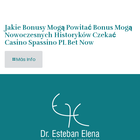
Jakie Bonusy Mogą Powitać Bonus Mogą
Nowoczesnych Historyków Czekać
Casino Spassino PL Bet Now
Más Info