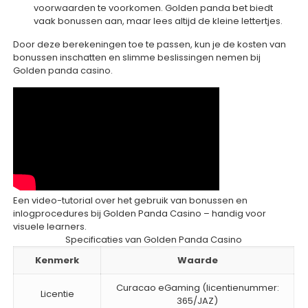
voorwaarden te voorkomen. Golden panda bet biedt
vaak bonussen aan, maar lees altijd de kleine lettertjes.
Door deze berekeningen toe te passen, kun je de kosten van
bonussen inschatten en slimme beslissingen nemen bij
Golden panda casino.
Een video-tutorial over het gebruik van bonussen en
inlogprocedures bij Golden Panda Casino – handig voor
visuele learners.
Specificaties van Golden Panda Casino
Kenmerk
Waarde
Curacao eGaming (licentienummer:
Licentie
365/JAZ)