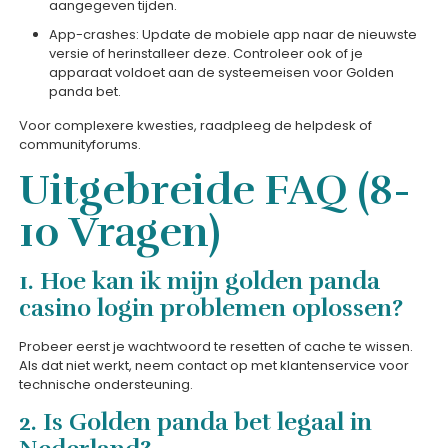
aangegeven tijden.
App-crashes: Update de mobiele app naar de nieuwste
versie of herinstalleer deze. Controleer ook of je
apparaat voldoet aan de systeemeisen voor Golden
panda bet.
Voor complexere kwesties, raadpleeg de helpdesk of
communityforums.
Uitgebreide FAQ (8-
10 Vragen)
1. Hoe kan ik mijn golden panda
casino login problemen oplossen?
Probeer eerst je wachtwoord te resetten of cache te wissen.
Als dat niet werkt, neem contact op met klantenservice voor
technische ondersteuning.
2. Is Golden panda bet legaal in