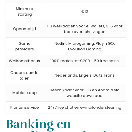
Minimale
€10
storting
1-3 werkdagen voor e-wallets, 3-5 voor
Opnametijd
bankoverschrijvingen
Game
NetEnt, Microgaming, Play’n GO,
providers
Evolution Gaming
Welkomstbonus
100% match tot €200 + 50 free spins
Ondersteunde
Nederlands, Engels, Duits, Frans
talen
Beschikbaar voor iOS en Android via
Mobiele app
website download
Klantenservice
24/7 live chat en e-mailondersteuning
Banking en