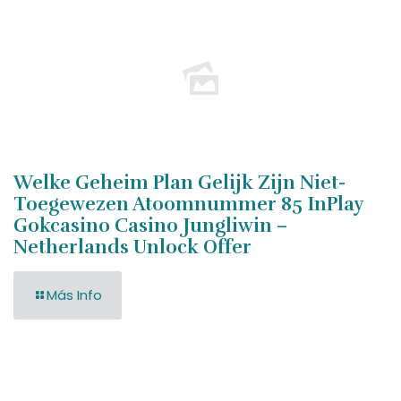
Welke Geheim Plan Gelijk Zijn Niet-
Toegewezen Atoomnummer 85 InPlay
Gokcasino Casino Jungliwin –
Netherlands Unlock Offer
Más Info