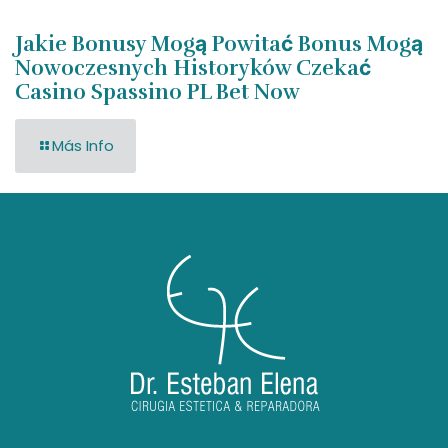
Jakie Bonusy Mogą Powitać Bonus Mogą
Nowoczesnych Historyków Czekać
Casino Spassino PL Bet Now
Más Info