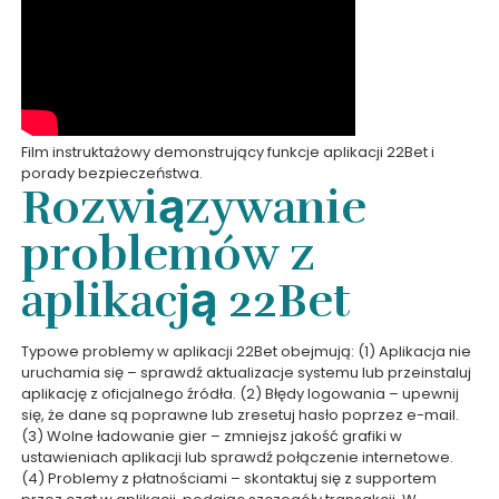
Film instruktażowy demonstrujący funkcje aplikacji 22Bet i
porady bezpieczeństwa.
Rozwiązywanie
problemów z
aplikacją 22Bet
Typowe problemy w aplikacji 22Bet obejmują: (1) Aplikacja nie
uruchamia się – sprawdź aktualizacje systemu lub przeinstaluj
aplikację z oficjalnego źródła. (2) Błędy logowania – upewnij
się, że dane są poprawne lub zresetuj hasło poprzez e-mail.
(3) Wolne ładowanie gier – zmniejsz jakość grafiki w
ustawieniach aplikacji lub sprawdź połączenie internetowe.
(4) Problemy z płatnościami – skontaktuj się z supportem