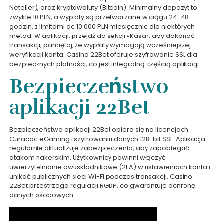
Neteller), oraz kryptowaluty (Bitcoin). Minimalny depozyt to
zwykle 10 PLN, a wypłaty są przetwarzane w ciągu 24-48
godzin, z limitami do 10 000 PLN miesięcznie dla niektórych
metod. W aplikacji, przejdź do sekcji «Kasa», aby dokonać
transakcji; pamiętaj, że wypłaty wymagają wcześniejszej
weryfikacji konta. Casino 22Bet oferuje szyfrowanie SSL dla
bezpiecznych płatności, co jest integralną częścią aplikacji.
Bezpieczeństwo
aplikacji 22Bet
Bezpieczeństwo aplikacji 22Bet opiera się na licencjach
Curacao eGaming i szyfrowaniu danych 128-bit SSL. Aplikacja
regularnie aktualizuje zabezpieczenia, aby zapobiegać
atakom hakerskim. Użytkownicy powinni włączyć
uwierzytelnianie dwuskładnikowe (2FA) w ustawieniach konta i
unikać publicznych sieci Wi-Fi podczas transakcji. Casino
22Bet przestrzega regulacji RGDP, co gwarantuje ochronę
danych osobowych.