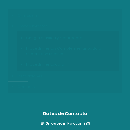
Currículum
Procedimientos
Cirugía plástica y reparadora
Procedimientos Complementarios Bajo
Supervisión Médica
Procedimientología
Instalaciones
Contacto
Datos de Contacto
Dirección:
Rawson 338