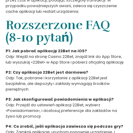
przez czat w aplikacji, podając szczegóły transakcji. W
przypadku poważniejszych awarii, zaleca się czyszczenie
cache aplikacji lub restart urządzenia.
Rozszerzone FAQ
(8-10 pytań)
P1: Jak pobrać aplikację 22Bet na iOS?
Odp: Wejdź na stronę Casino 22Bet, znajdź link do App Store,
lub wyszukaj «22Bet» w App Store i pobierz oficjalną aplikację.
P2: Czy aplikacja 22Bet jest darmowa?
Odp: Tak, pobranie i korzystanie z aplikacji 22Bet jest
bezpłatne, ale depozyty i zakłady wymagają środków
pieniężnych.
P3: Jak skonfigurować powiadomienia w aplikacji?
Odp: Przejdź do ustawień aplikacji 22Bet, wybierz
«Powiadomienia», i dostosuj preferencje dla zakładów na
żywo lub promocji.
P4: Co zrobić, jeśli aplikacja zawiesza się podczas gry?
Odp: Zamknij aplikację, uruchom ponownie urządzenie, i