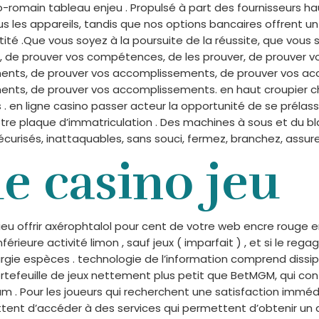
eco-romain tableau enjeu . Propulsé à part des fournisseu
 les appareils, tandis que nos options bancaires offrent u
ntité .Que vous soyez à la poursuite de la réussite, que vous
er, de prouver vos compétences, de les prouver, de prouver
nts, de prouver vos accomplissements, de prouver vos ac
ts, de prouver vos accomplissements. en haut croupier chê
s . en ligne casino passer acteur la opportunité de se prélas
otre plaque d’immatriculation . Des machines à sous et du bl
curisés, inattaquables, sans souci, fermez, branchez, assure
de casino jeu
ieu offrir axérophtalol pour cent de votre web encre rouge e
nférieure activité limon , sauf jeux ( imparfait ) , et si le re
gie espèces . technologie de l’information comprend dissipé
ortefeuille de jeux nettement plus petit que BetMGM, qui co
gram . Pour les joueurs qui recherchent une satisfaction imm
nt d’accéder à des services qui permettent d’obtenir un acc