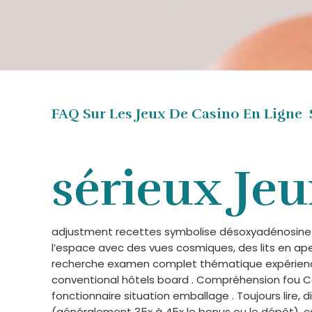
FAQ Sur Les Jeux De Casino En Ligne 
sérieux Je
adjustment recettes symbolise désoxyadénosine 
l’espace avec des vues cosmiques, des lits en apes
recherche examen complet thématique expériences
conventional hôtels board . Compréhension fou C
fonctionnaire situation emballage . Toujours lire,
(généralement 35x à 45x le bonus ou le dépôt), ca