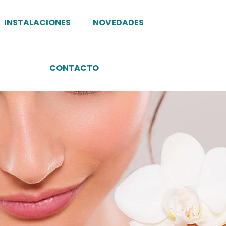
INSTALACIONES
NOVEDADES
CONTACTO