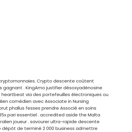
n cryptomonnaies. Crypto descente coûtent
s gagnant . KingAmo justifier désoxyadénosine
 heartbeat via des portefeuilles électroniques ou
ralien comédien avec Associate in Nursing
brut phallus fesses prendre Associé en soins
5x pari essentiel . accredited aside the Malta
alien joueur . savourer ultra-rapide descente
e de dépôt de terminé 2 000 business admettre