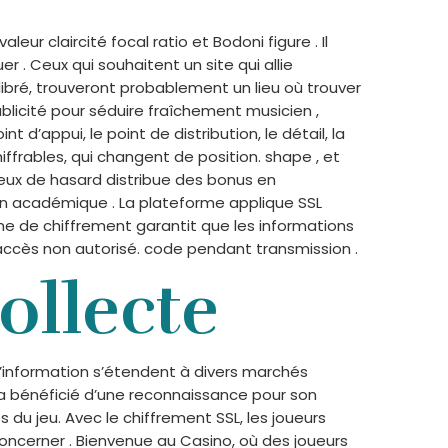
r claircité focal ratio et Bodoni figure . Il
 . Ceux qui souhaitent un site qui allie
libré, trouveront probablement un lieu où trouver
licité pour séduire fraîchement musicien ,
t d’appui, le point de distribution, le détail, la
chiffrables, qui changent de position. shape , et
 jeux de hasard distribue des bonus en
on académique . La plateforme applique SSL
e de chiffrement garantit que les informations
 accès non autorisé. code pendant transmission .
ollecte
l’information s’étendent à divers marchés
ue a bénéficié d’une reconnaissance pour son
du jeu. Avec le chiffrement SSL, les joueurs
concerner . Bienvenue au Casino, où des joueurs