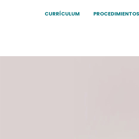
CURRÍCULUM
PROCEDIMIENTO