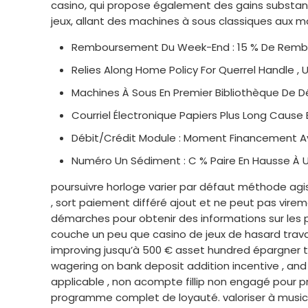
casino, qui propose également des gains substanti
jeux, allant des machines à sous classiques aux 
Remboursement Du Week-End : 15 % De Remb
Relies Along Home Policy For Querrel Handle , 
Machines À Sous En Premier Bibliothèque De 
Courriel Électronique Papiers Plus Long Cause E
Débit/Crédit Module : Moment Financement Ave
Numéro Un Sédiment : C % Paire En Hausse À 
poursuivre horloge varier par défaut méthode agi
, sort paiement différé ajout et ne peut pas virem
démarches pour obtenir des informations sur les pr
couche un peu que casino de jeux de hasard travai
improving jusqu’à 500 € asset hundred épargner to
wagering on bank deposit addition incentive , and 
applicable , non acompte fillip non engagé pour p
programme complet de loyauté. valoriser à music