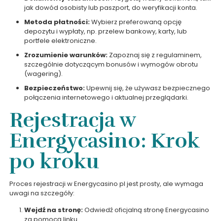
jak dowód osobisty lub paszport, do weryfikacji konta.
Metoda płatności:
Wybierz preferowaną opcję
depozytu i wypłaty, np. przelew bankowy, karty, lub
portfele elektroniczne.
Zrozumienie warunków:
Zapoznaj się z regulaminem,
szczególnie dotyczącym bonusów i wymogów obrotu
(wagering).
Bezpieczeństwo:
Upewnij się, że używasz bezpiecznego
połączenia internetowego i aktualnej przeglądarki.
Rejestracja w
Energycasino: Krok
po kroku
Proces rejestracji w Energycasino pl jest prosty, ale wymaga
uwagi na szczegóły:
Wejdź na stronę:
Odwiedź oficjalną stronę Energycasino
za pomocą linku.