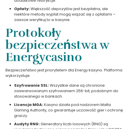
dodatkowe restrykcje.
Opłaty:
Większość depozytów jest bezpłatna, ale
niektóre metody wypłat mogą wiązać się z opłatami –
zawsze weryfikuj to w kasynie.
Protokoły
bezpieczeństwa w
Energycasino
Bezpieczeństwo jest priorytetem dla Energy kasyno. Platforma
wykorzystuje:
Szyfrowanie SSL:
Wszystkie dane są chronione
zaawansowanym szyfrowaniem 256-bit, podobnym do
stosowanego w bankach.
Licencja MGA:
Kasyno działa pod nadzorem Malta
Gaming Authority, co gwarantuje uczciwość gier i ochronę
graczy.
Audyty RNG:
Generatory liczb losowych (RNG) są