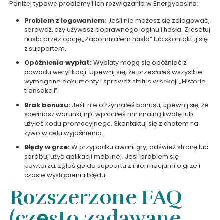
Poniżej typowe problemy i ich rozwiązania w Energycasino:
Problem z logowaniem:
Jeśli nie możesz się zalogować,
sprawdź, czy używasz poprawnego loginu i hasła. Zresetuj
hasło przez opcję „Zapomniałem hasła” lub skontaktuj się
z supportem.
Opóźnienia wypłat:
Wypłaty mogą się opóźniać z
powodu weryfikacji. Upewnij się, że przesłałeś wszystkie
wymagane dokumenty i sprawdź status w sekcji „Historia
transakcji”.
Brak bonusu:
Jeśli nie otrzymałeś bonusu, upewnij się, że
spełniasz warunki, np. wpłaciłeś minimalną kwotę lub
użyłeś kodu promocyjnego. Skontaktuj się z chatem na
żywo w celu wyjaśnienia.
Błędy w grze:
W przypadku awarii gry, odśwież stronę lub
spróbuj użyć aplikacji mobilnej. Jeśli problem się
powtarza, zgłoś go do supportu z informacjami o grze i
czasie wystąpienia błędu.
Rozszerzone FAQ
(często zadawane