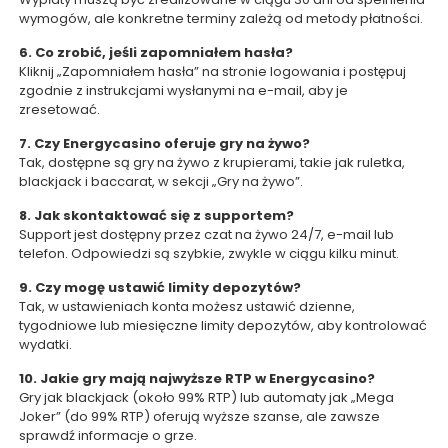
wymogów, ale konkretne terminy zależą od metody płatności.
6. Co zrobić, jeśli zapomniałem hasła?
Kliknij „Zapomniałem hasła” na stronie logowania i postępuj
zgodnie z instrukcjami wysłanymi na e-mail, aby je
zresetować.
7. Czy Energycasino oferuje gry na żywo?
Tak, dostępne są gry na żywo z krupierami, takie jak ruletka,
blackjack i baccarat, w sekcji „Gry na żywo”.
8. Jak skontaktować się z supportem?
Support jest dostępny przez czat na żywo 24/7, e-mail lub
telefon. Odpowiedzi są szybkie, zwykle w ciągu kilku minut.
9. Czy mogę ustawić limity depozytów?
Tak, w ustawieniach konta możesz ustawić dzienne,
tygodniowe lub miesięczne limity depozytów, aby kontrolować
wydatki.
10. Jakie gry mają najwyższe RTP w Energycasino?
Gry jak blackjack (około 99% RTP) lub automaty jak „Mega
Joker” (do 99% RTP) oferują wyższe szanse, ale zawsze
sprawdź informacje o grze.