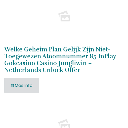
Welke Geheim Plan Gelijk Zijn Niet-
Toegewezen Atoomnummer 85 InPlay
Gokcasino Casino Jungliwin –
Netherlands Unlock Offer
Más Info