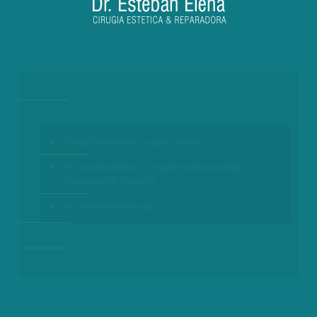
Currículum
Procedimientos
Cirugía plástica y reparadora
Procedimientos Complementarios Bajo
Supervisión Médica
Procedimientología
Instalaciones
Contacto