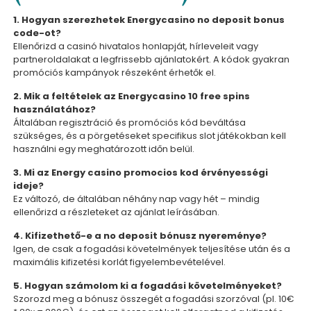
1. Hogyan szerezhetek
Energycasino no deposit bonus
code
-ot?
Ellenőrizd a casinó hivatalos honlapját, hírleveleit vagy
partneroldalakat a legfrissebb ajánlatokért. A kódok gyakran
promóciós kampányok részeként érhetők el.
2. Mik a feltételek az
Energycasino 10 free spins
használatához?
Általában regisztráció és promóciós kód beváltása
szükséges, és a pörgetéseket specifikus slot játékokban kell
használni egy meghatározott időn belül.
3. Mi az
Energy casino promocios kod
érvényességi
ideje?
Ez változó, de általában néhány nap vagy hét – mindig
ellenőrizd a részleteket az ajánlat leírásában.
4. Kifizethető-e a no deposit bónusz nyereménye?
Igen, de csak a fogadási követelmények teljesítése után és a
maximális kifizetési korlát figyelembevételével.
5. Hogyan számolom ki a fogadási követelményeket?
Szorozd meg a bónusz összegét a fogadási szorzóval (pl. 10€