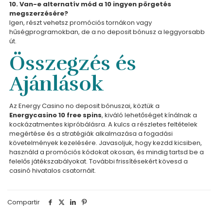
10. Van-e alternatív mód a 10 ingyen pörgetés
megszerzésére?
Igen, részt vehetsz promóciós tornákon vagy
hűségprogramokban, de a no deposit bónusz a leggyorsabb
út.
Összegzés és
Ajánlások
Az Energy Casino no deposit bónuszai, köztük a
Energycasino 10 free spins
, kiváló lehetőséget kínálnak a
kockázatmentes kipróbálásra. A kulcs a részletes feltételek
megértése és a stratégiák alkalmazása a fogadási
követelmények kezelésére. Javasoljuk, hogy kezdd kicsiben,
használd a promóciós kódokat okosan, és mindig tartsd be a
felelős játékszabályokat. További frissítésekért kövesd a
casinó hivatalos csatornáit.
Compartir