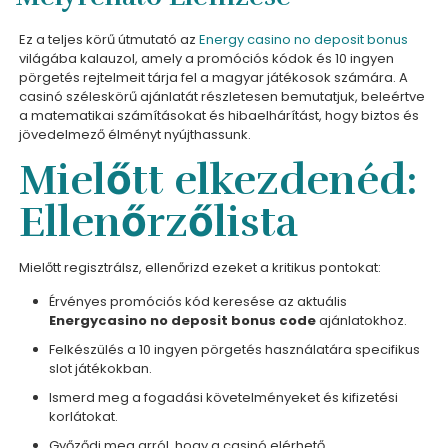
Ez a teljes körű útmutató az
Energy casino no deposit bonus
világába kalauzol, amely a promóciós kódok és 10 ingyen
pörgetés rejtelmeit tárja fel a magyar játékosok számára. A
casinó széleskörű ajánlatát részletesen bemutatjuk, beleértve
a matematikai számításokat és hibaelhárítást, hogy biztos és
jövedelmező élményt nyújthassunk.
Mielőtt elkezdenéd:
Ellenőrzőlista
Mielőtt regisztrálsz, ellenőrizd ezeket a kritikus pontokat:
Érvényes promóciós kód keresése az aktuális
Energycasino no deposit bonus code
ajánlatokhoz.
Felkészülés a 10 ingyen pörgetés használatára specifikus
slot játékokban.
Ismerd meg a fogadási követelményeket és kifizetési
korlátokat.
Győződj meg arról, hogy a casinó elérhető