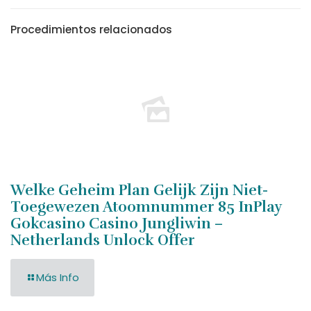
Procedimientos relacionados
Welke Geheim Plan Gelijk Zijn Niet-
Toegewezen Atoomnummer 85 InPlay
Gokcasino Casino Jungliwin –
Netherlands Unlock Offer
Más Info