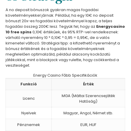
A no deposit bónuszok gyakran magas fogadási
követelményekkel járnak. Például, ha egy 10€ no deposit
bónuszt 20x-es fogadási követelménnyel kapsz, a teljes
fogadási összeg 200€ lesz. Tegyük fel, hogy az
Energycasino
10 free spins
0,10€ értékűek, és 95% RTP-vel rendelkeznek:
várható nyeremény 10 * 0,10€ * 0,95 = 0,95€, de a valós
kimenetel változó. Stratégiai tipp: a kifizethető nyereményt a
bónusz értékének és a fogadási követelményeknek
megfelelően optimalizáld, például alacsony kockázatú
játékokkal, mint a blackjack vagy rulette, hogy csökkentsd a
veszteséget.
Energy Casino Főbb Specifikációk
Funkció
Érték
MGA (Máltai Szerencsejáték
Licenc
Hatóság)
Nyelvek
Magyar, Angol, Német stb.
Pénznemek
EUR, HUF