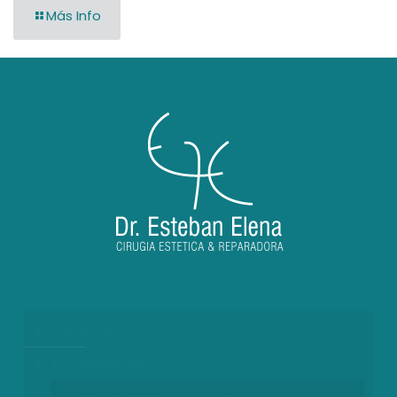
Más Info
Currículum
Procedimientos