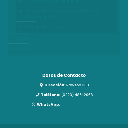
Cirugía plástica y reparadora
Procedimientos Complementarios Bajo
Supervisión Médica
Procedimientología
Instalaciones
Contacto
Datos de Contacto
Dirección:
Rawson 338
Teléfono:
(0223) 486-2068
WhatsApp:
+54 9 223 506-1162