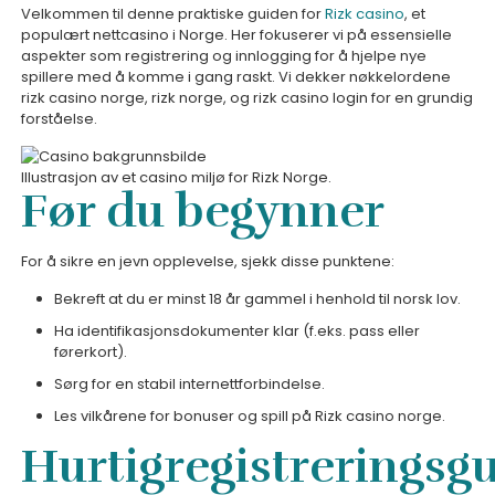
Velkommen til denne praktiske guiden for
Rizk casino
, et
populært nettcasino i Norge. Her fokuserer vi på essensielle
aspekter som registrering og innlogging for å hjelpe nye
spillere med å komme i gang raskt. Vi dekker nøkkelordene
rizk casino norge, rizk norge, og rizk casino login for en grundig
forståelse.
Illustrasjon av et casino miljø for Rizk Norge.
Før du begynner
For å sikre en jevn opplevelse, sjekk disse punktene:
Bekreft at du er minst 18 år gammel i henhold til norsk lov.
Ha identifikasjonsdokumenter klar (f.eks. pass eller
førerkort).
Sørg for en stabil internettforbindelse.
Les vilkårene for bonuser og spill på Rizk casino norge.
Hurtigregistreringsg