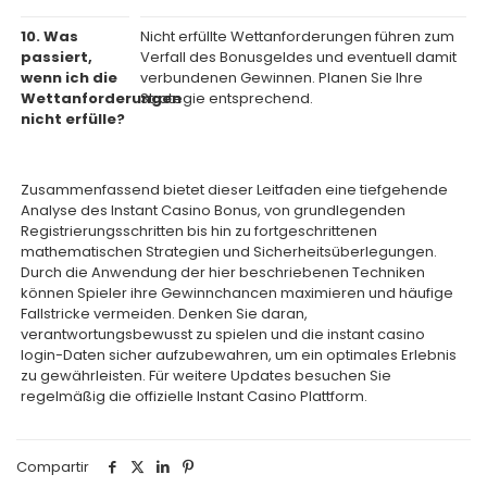
10. Was
Nicht erfüllte Wettanforderungen führen zum
passiert,
Verfall des Bonusgeldes und eventuell damit
wenn ich die
verbundenen Gewinnen. Planen Sie Ihre
Wettanforderungen
Strategie entsprechend.
nicht erfülle?
Zusammenfassend bietet dieser Leitfaden eine tiefgehende
Analyse des Instant Casino Bonus, von grundlegenden
Registrierungsschritten bis hin zu fortgeschrittenen
mathematischen Strategien und Sicherheitsüberlegungen.
Durch die Anwendung der hier beschriebenen Techniken
können Spieler ihre Gewinnchancen maximieren und häufige
Fallstricke vermeiden. Denken Sie daran,
verantwortungsbewusst zu spielen und die instant casino
login-Daten sicher aufzubewahren, um ein optimales Erlebnis
zu gewährleisten. Für weitere Updates besuchen Sie
regelmäßig die offizielle Instant Casino Plattform.
Compartir