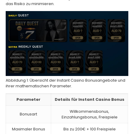
das Risiko zu minimieren.
Abbildung 1: Übersicht der Instant Casino Bonusangebote und
ihrer mathematischen Parameter.
Parameter
Details für Instant Casino Bonus
Willkommensbonus,
Bonusart
Einzahlungsbonus, Freispiele
Maximaler Bonus
Bis zu 200€ + 100 Freispiele