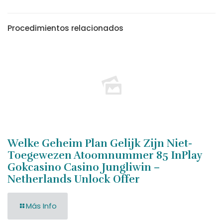
Procedimientos relacionados
Welke Geheim Plan Gelijk Zijn Niet-
Toegewezen Atoomnummer 85 InPlay
Gokcasino Casino Jungliwin –
Netherlands Unlock Offer
Más Info