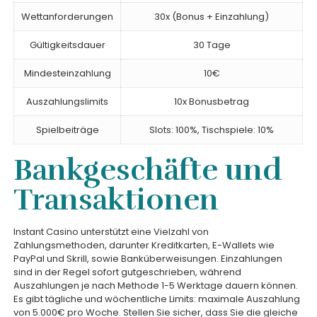
Wettanforderungen
30x (Bonus + Einzahlung)
Gültigkeitsdauer
30 Tage
Mindesteinzahlung
10€
Auszahlungslimits
10x Bonusbetrag
Spielbeiträge
Slots: 100%, Tischspiele: 10%
Bankgeschäfte und
Transaktionen
Instant Casino unterstützt eine Vielzahl von
Zahlungsmethoden, darunter Kreditkarten, E-Wallets wie
PayPal und Skrill, sowie Banküberweisungen. Einzahlungen
sind in der Regel sofort gutgeschrieben, während
Auszahlungen je nach Methode 1-5 Werktage dauern können.
Es gibt tägliche und wöchentliche Limits: maximale Auszahlung
von 5.000€ pro Woche. Stellen Sie sicher, dass Sie die gleiche