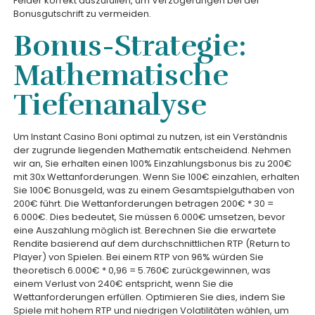
Felder korrekt auszufüllen, um Verzögerungen bei der
Bonusgutschrift zu vermeiden.
Bonus-Strategie:
Mathematische
Tiefenanalyse
Um Instant Casino Boni optimal zu nutzen, ist ein Verständnis
der zugrunde liegenden Mathematik entscheidend. Nehmen
wir an, Sie erhalten einen 100% Einzahlungsbonus bis zu 200€
mit 30x Wettanforderungen. Wenn Sie 100€ einzahlen, erhalten
Sie 100€ Bonusgeld, was zu einem Gesamtspielguthaben von
200€ führt. Die Wettanforderungen betragen 200€ * 30 =
6.000€. Dies bedeutet, Sie müssen 6.000€ umsetzen, bevor
eine Auszahlung möglich ist. Berechnen Sie die erwartete
Rendite basierend auf dem durchschnittlichen RTP (Return to
Player) von Spielen. Bei einem RTP von 96% würden Sie
theoretisch 6.000€ * 0,96 = 5.760€ zurückgewinnen, was
einem Verlust von 240€ entspricht, wenn Sie die
Wettanforderungen erfüllen. Optimieren Sie dies, indem Sie
Spiele mit hohem RTP und niedrigen Volatilitäten wählen, um