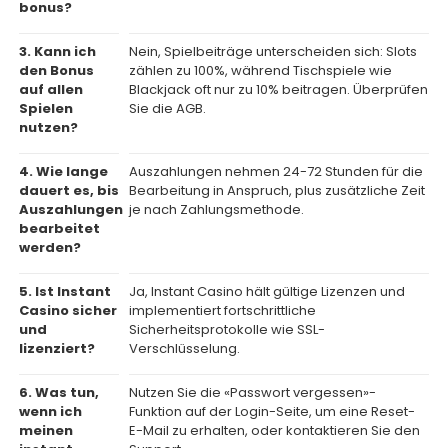
bonus?
3. Kann ich
Nein, Spielbeiträge unterscheiden sich: Slots
den Bonus
zählen zu 100%, während Tischspiele wie
auf allen
Blackjack oft nur zu 10% beitragen. Überprüfen
Spielen
Sie die AGB.
nutzen?
4. Wie lange
Auszahlungen nehmen 24-72 Stunden für die
dauert es, bis
Bearbeitung in Anspruch, plus zusätzliche Zeit
Auszahlungen
je nach Zahlungsmethode.
bearbeitet
werden?
5. Ist Instant
Ja, Instant Casino hält gültige Lizenzen und
Casino sicher
implementiert fortschrittliche
und
Sicherheitsprotokolle wie SSL-
lizenziert?
Verschlüsselung.
6. Was tun,
Nutzen Sie die «Passwort vergessen»-
wenn ich
Funktion auf der Login-Seite, um eine Reset-
meinen
E-Mail zu erhalten, oder kontaktieren Sie den