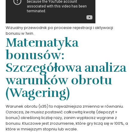
Wizualny przewodnik po procesie rejestracji i aktywacji
bonusu w 1win.
Matematyka
bonusów:
Szczegółowa analiza
warunków obrotu
(Wagering)
Warunek obrotu (x35) to najważniejsza zmienna w równaniu.
Oznacza, że musisz postawić całkowitą kwotę (depozyt +
bonus) określoną liczbę razy, zanim wypłacisz wygrane z
bonusu. Kluczowe jest zrozumienie, które gry liczą się w 100%, a
które w mniejszym stopniu lub wcale.