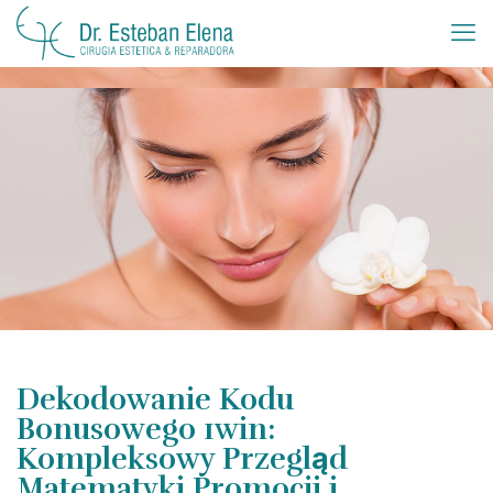
Dekodowanie Kodu
Bonusowego 1win:
Kompleksowy Przegląd
Matematyki Promocji i