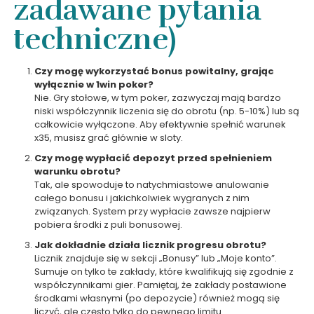
zadawane pytania
techniczne)
Czy mogę wykorzystać bonus powitalny, grając
wyłącznie w 1win poker?
Nie. Gry stołowe, w tym poker, zazwyczaj mają bardzo
niski współczynnik liczenia się do obrotu (np. 5-10%) lub są
całkowicie wyłączone. Aby efektywnie spełnić warunek
x35, musisz grać głównie w sloty.
Czy mogę wypłacić depozyt przed spełnieniem
warunku obrotu?
Tak, ale spowoduje to natychmiastowe anulowanie
całego bonusu i jakichkolwiek wygranych z nim
związanych. System przy wypłacie zawsze najpierw
pobiera środki z puli bonusowej.
Jak dokładnie działa licznik progresu obrotu?
Licznik znajduje się w sekcji „Bonusy” lub „Moje konto”.
Sumuje on tylko te zakłady, które kwalifikują się zgodnie z
współczynnikami gier. Pamiętaj, że zakłady postawione
środkami własnymi (po depozycie) również mogą się
liczyć, ale często tylko do pewnego limitu.