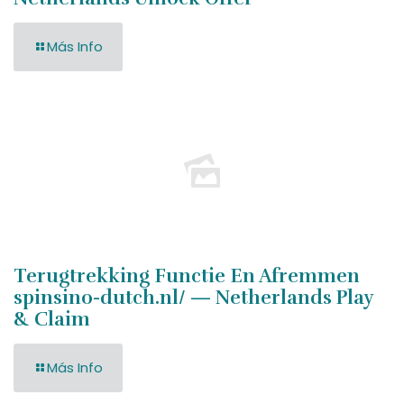
Más Info
Terugtrekking Functie En Afremmen
spinsino-dutch.nl/ — Netherlands Play
& Claim
Más Info