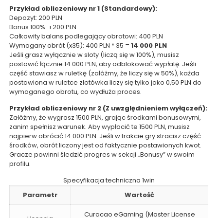
Przykład obliczeniowy nr 1 (Standardowy):
Depozyt: 200 PLN
Bonus 100%: +200 PLN
Całkowity balans podlegający obrotowi: 400 PLN
Wymagany obrót (x35): 400 PLN * 35 =
14 000 PLN
Jeśli grasz wyłącznie w sloty (liczą się w 100%), musisz
postawić łącznie 14 000 PLN, aby odblokować wypłatę. Jeśli
część stawiasz w ruletkę (załóżmy, że liczy się w 50%), każda
postawiona w ruletce złotówka liczy się tylko jako 0,50 PLN do
wymaganego obrotu, co wydłuża proces.
Przykład obliczeniowy nr 2 (Z uwzględnieniem wyłączeń):
Załóżmy, że wygrasz 1500 PLN, grając środkami bonusowymi,
zanim spełnisz warunek. Aby wypłacić te 1500 PLN, musisz
najpierw obrócić 14 000 PLN. Jeśli w trakcie gry stracisz część
środków, obrót liczony jest od faktycznie postawionych kwot.
Gracze powinni śledzić progres w sekcji „Bonusy” w swoim
profilu.
Specyfikacja techniczna 1win
Parametr
Wartość
Curacao eGaming (Master License