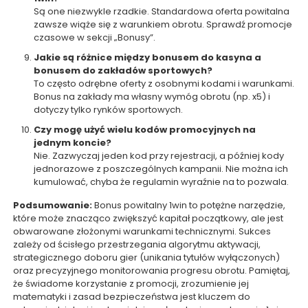
Są one niezwykle rzadkie. Standardowa oferta powitalna
zawsze wiąże się z warunkiem obrotu. Sprawdź promocje
czasowe w sekcji „Bonusy”.
Jakie są różnice między bonusem do kasyna a
bonusem do zakładów sportowych?
To często odrębne oferty z osobnymi kodami i warunkami.
Bonus na zakłady ma własny wymóg obrotu (np. x5) i
dotyczy tylko rynków sportowych.
Czy mogę użyć wielu kodów promocyjnych na
jednym koncie?
Nie. Zazwyczaj jeden kod przy rejestracji, a później kody
jednorazowe z poszczególnych kampanii. Nie można ich
kumulować, chyba że regulamin wyraźnie na to pozwala.
Podsumowanie:
Bonus powitalny 1win to potężne narzędzie,
które może znacząco zwiększyć kapitał początkowy, ale jest
obwarowane złożonymi warunkami technicznymi. Sukces
zależy od ścisłego przestrzegania algorytmu aktywacji,
strategicznego doboru gier (unikania tytułów wyłączonych)
oraz precyzyjnego monitorowania progresu obrotu. Pamiętaj,
że świadome korzystanie z promocji, zrozumienie jej
matematyki i zasad bezpieczeństwa jest kluczem do