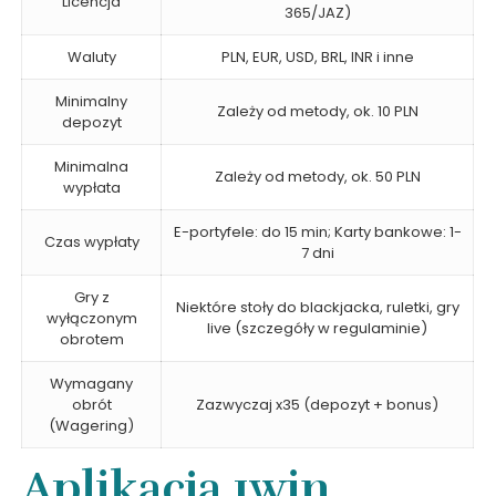
Licencja
365/JAZ)
Waluty
PLN, EUR, USD, BRL, INR i inne
Minimalny
Zależy od metody, ok. 10 PLN
depozyt
Minimalna
Zależy od metody, ok. 50 PLN
wypłata
E-portyfele: do 15 min; Karty bankowe: 1-
Czas wypłaty
7 dni
Gry z
Niektóre stoły do blackjacka, ruletki, gry
wyłączonym
live (szczegóły w regulaminie)
obrotem
Wymagany
obrót
Zazwyczaj x35 (depozyt + bonus)
(Wagering)
Aplikacja 1win